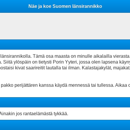
Mobile View
Näe ja koe Suomen länsirannikko
änsirannikolla. Tämä osa maasta on minulle aikalailla vierasta
Siitä ylöspäin on tietysti Porin Yyteri, jossa olen lapsena käynyt,
taisi kivat saarireitit lautalla tai ilman. Kalastajakylät, majakat
pakko perijättären kanssa käydä mennessä tai tullessa. Aikaa on 
Ainakin jos rantaelämästä tykkää.