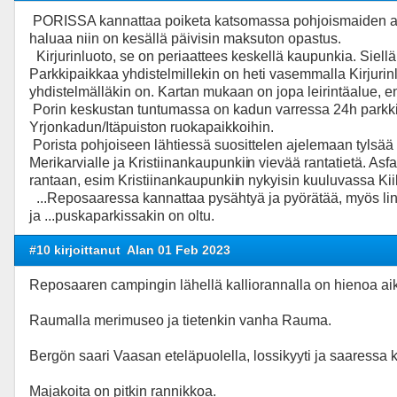
PORISSA kannattaa poiketa katsomassa pohjoismaiden arv
haluaa niin on kesällä päivisin maksuton opastus.
Kirjurinluoto, se on periaattees keskellä kaupunkia. Siellä
Parkkipaikkaa yhdistelmillekin on heti vasemmalla Kirjur
yhdistelmälläkin on. Kartan mukaan on jopa leirintäalue, en
Porin keskustan tuntumassa on kadun varressa 24h parkkipa
Yrjonkadun/Itäpuiston ruokapaikkoihin.
Porista pohjoiseen lähtiessä suosittelen ajelemaan tylsää 
Merikarvialle ja Kristiinankaupunkii
n vievää rantatietä. Asf
rantaan, esim Kristiinankaupunkii
n nykyisin kuuluvassa Kii
...Reposaaressa kannattaa pysähtyä ja pyörätää, myös linna
ja ...puskaparkissakin on oltu.
#10 kirjoittanut
Alan 01 Feb 2023
Reposaaren campingin lähellä kalliorannalla on hienoa aikans
Raumalla merimuseo ja tietenkin vanha Rauma.
Bergön saari Vaasan eteläpuolella, lossikyyti ja saaressa 
Majakoita on pitkin rannikkoa.