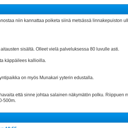
nostaa niin kannattaa poiketa siinä metsässä linnakepuiston ulk
itausten sisältä. Olleet vielä palveluksessa 80 luvulle asti.
a käppäilees kallioilla.
äyntipaikka on myös Munakari yyterin edustalla.
i havaita että sinne johtaa salainen näkymätön polku. Riippuen
00-500m.