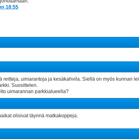
jonottamaan.
on 18:55
 reitteja, uimarantoja ja kesäkahvila. Siellä on myös kunnan lei
rkki. Suosittelen.
lto uimarannan parkkialueella?
paikat olisivat täynnä matkakoppeja.