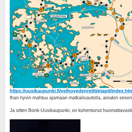
https://uusikaupunki.fi/velhovedenreitti/etapit/index.ht
Ihan hyvin mahtuu ajamaan matkailuautolla, ainakin seso
Ja sitten Bonk-Uusikaupunki, on kohentunut huomattavasti