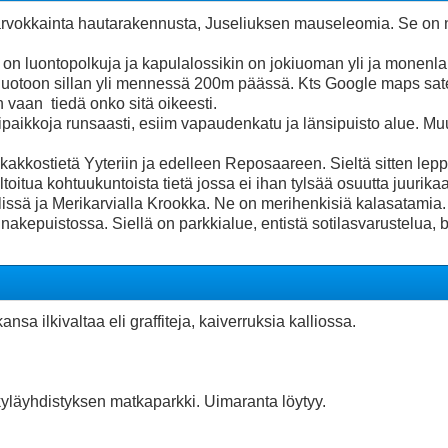
okkainta hautarakennusta, Juseliuksen mauseleomia. Se on näk
 on luontopolkuja ja kapulalossikin on jokiuoman yli ja monenlai
inluotoon sillan yli mennessä 200m päässä. Kts Google maps sat
 vaan tiedä onko sitä oikeesti.
ikkoja runsaasti, esiim vapaudenkatu ja länsipuisto alue. Muu
kakkostietä Yyteriin ja edelleen Reposaareen. Sieltä sitten lepp
altoitua kohtuukuntoista tietä jossa ei ihan tylsää osuutta juurik
lissä ja Merikarvialla Krookka. Ne on merihenkisiä kalasatamia.
kepuistossa. Siellä on parkkialue, entistä sotilasvarustelua, 
a ilkivaltaa eli graffiteja, kaiverruksia kalliossa.
kyläyhdistyksen matkaparkki. Uimaranta löytyy.