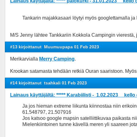
Lainaus käyttäjältä: ***** palokurki - 31.01.2023 kello 
Tankarin majakkasaari löytyi myös googlettamalla ja 
M/S Jenny lähtee Tankkariin Kokkola Campingin vierestä, 
#13 kirjoittanut
Muumuupapa 01 Feb 2023
Merikarvialla
Merry Camping
.
Krookan satamasta tehdään retkiä Ouran saaristoon. Myös
#14 kirjoittanut
tsahkali 01 Feb 2023
Lainaus käyttäjältä: ***** Karabiilisti - 1.02.2023 kello
Ja jos hieman extreme liikunta kiinnostaa niin eriko
61.548797, 21.507916
Jos katsoo google mapsin satelliittikuvaa paikasta n
Mielenkiintoinen tunne kävellä meren yli saareen jo