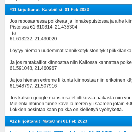
#11 kirjoittanut
Karabiilisti 01 Feb 2023
Jos reposaaressa poikkeaa ja linnakepuistossa ja aihe kiin
Pisteissä 61.610814, 21.435304
ja
61.613232, 21.430020
Löytyy hieman uudemmat rannikkotykistön tykit piikkilanka a
Ja jos rantakalliot kiinnostaa niin Kallossa kannattaa poiket
61.591048, 21.460967
Ja jos hieman extreme liikunta kiinnostaa niin erikoinen k
61.548797, 21.507916
Jos katsoo google mapsin satelliittikuvaa paikasta niin vo
Mielenkiintoinen tunne kävellä meren yli saareen jotain 4
Lokkien pesintäaikaan paikka on kiellettyä vyöhykettä.
#12 kirjoittanut
MatsOnni 01 Feb 2023