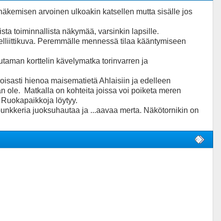
emisen arvoinen ulkoakin katsellen mutta sisälle jos
sta toiminnallista näkymää, varsinkin lapsille.
elliittikuva. Peremmälle mennessä tilaa kääntymiseen
taman korttelin kävelymatka torinvarren ja
oisasti hienoa maisematietä Ahlaisiin ja edelleen
aan ole. Matkalla on kohteita joissa voi poiketa meren
 Ruokapaikkoja löytyy.
bunkkeria juoksuhautaa ja ...aavaa merta. Näkötornikin on