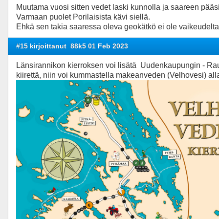
Muutama vuosi sitten vedet laski kunnolla ja saareen pääsi 
Varmaan puolet Porilaisista kävi siellä.
Ehkä sen takia saaressa oleva geokätkö ei ole vaikeudelta
#15 kirjoittanut
88k5 01 Feb 2023
Länsirannikon kierroksen voi lisätä Uudenkaupungin - Rau
kiirettä, niin voi kummastella makeanveden (Velhovesi) alla