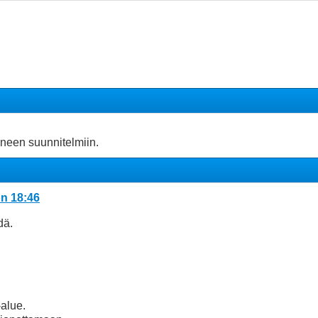
äneen suunnitelmiin.
on 18:46
dä.
alue.