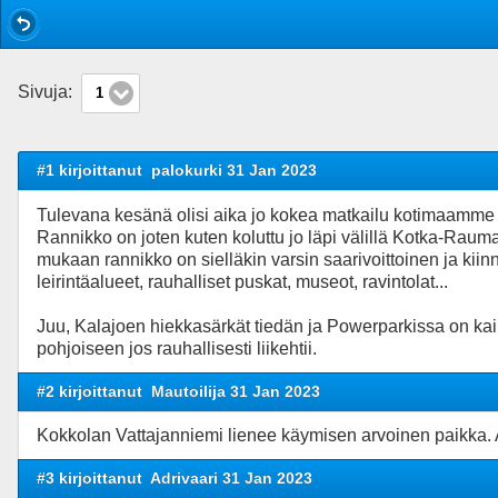
Sivuja:
1
#1 kirjoittanut
palokurki 31 Jan 2023
Tulevana kesänä olisi aika jo kokea matkailu kotimaamme l
Rannikko on joten kuten koluttu jo läpi välillä Kotka-Rauma. 
mukaan rannikko on sielläkin varsin saarivoittoinen ja kiinnos
leirintäalueet, rauhalliset puskat, museot, ravintolat...
Juu, Kalajoen hiekkasärkät tiedän ja Powerparkissa on kai 
pohjoiseen jos rauhallisesti liikehtii.
#2 kirjoittanut
Mautoilija 31 Jan 2023
Kokkolan Vattajanniemi lienee käymisen arvoinen paikka. 
#3 kirjoittanut
Adrivaari 31 Jan 2023