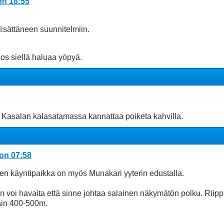
on 18:55
lisättäneen suunnitelmiin.
jos siellä haluaa yöpyä.
 Kasalan kalasatamassa kannattaa poiketa kahvilla.
 on 07:58
inen käyntipaikka on myös Munakari yyterin edustalla.
iin voi havaita että sinne johtaa salainen näkymätön polku. Rii
tain 400-500m.