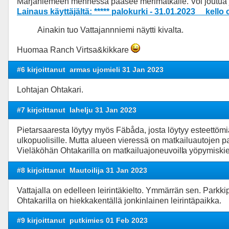
Marjaniemeen mennessä pääsee merimatkalle. Voi joutua 
Lainaus käyttäjältä: ***** palokurki - 31.01.2023 kello 
Ainakin tuo Vattajannniemi näytti kivalta.
Huomaa Ranch Virtsa&kikkare
#6 kirjoittanut
armas ujomieli 31 Jan 2023
Lohtajan Ohtakari.
#7 kirjoittanut
lahelju 31 Jan 2023
Pietarsaaresta löytyy myös Fäbåda, josta löytyy esteettömiä
ulkopuolisille. Mutta alueen vieressä on matkailuautojen pa
Vieläköhän Ohtakarilla on matkailuajoneuvoill
a yöpymiskie
#8 kirjoittanut
Mautoilija 31 Jan 2023
Vattajalla on edelleen leirintäkielto. Ymmärrän sen. Parkki
Ohtakarilla on hiekkakentällä jonkinlainen leirintäpaikka.
#9 kirjoittanut
putkimies 01 Feb 2023