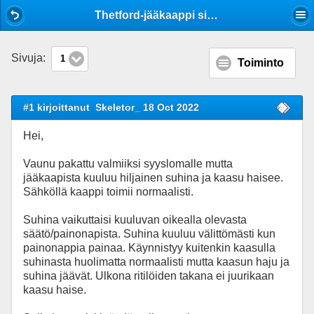
Mobile View
Thetford-jääkaappi sihisee
Sivuja:
1
Toiminto
#1 kirjoittanut
Skeletor_ 18 Oct 2022
Hei,
Vaunu pakattu valmiiksi syyslomalle mutta
jääkaapista kuuluu hiljainen suhina ja kaasu haisee.
Sähköllä kaappi toimii normaalisti.
Suhina vaikuttaisi kuuluvan oikealla olevasta
säätö/painonapista. Suhina kuuluu välittömästi kun
painonappia painaa. Käynnistyy kuitenkin kaasulla
suhinasta huolimatta normaalisti mutta kaasun haju ja
suhina jäävät. Ulkona ritilöiden takana ei juurikaan
kaasu haise.