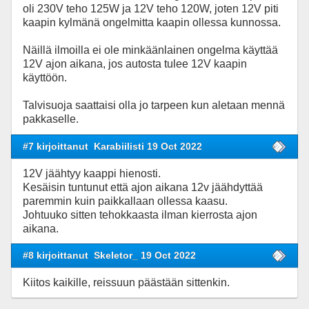
oli 230V teho 125W ja 12V teho 120W, joten 12V piti
kaapin kylmänä ongelmitta kaapin ollessa kunnossa.
Näillä ilmoilla ei ole minkäänlainen ongelma käyttää
12V ajon aikana, jos autosta tulee 12V kaapin
käyttöön.
Talvisuoja saattaisi olla jo tarpeen kun aletaan mennä
pakkaselle.
#7 kirjoittanut
Karabiilisti 19 Oct 2022
12V jäähtyy kaappi hienosti.
Kesäisin tuntunut että ajon aikana 12v jäähdyttää
paremmin kuin paikkallaan ollessa kaasu.
Johtuuko sitten tehokkaasta ilman kierrosta ajon
aikana.
#8 kirjoittanut
Skeletor_ 19 Oct 2022
Kiitos kaikille, reissuun päästään sittenkin.