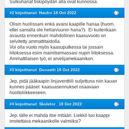
Sulkuhanat tiskipöydän alla ovat kunnossa.
#2 kirjoittanut
Hauho 18 Oct 2022
Olisin huolissani enkä avaisi kaapille hanaa (huom.
ettei samalla ole hellan/uunin hana?). Ei kuitenkaan
avausta ennenkuin mahdollinen kaasuvuoto on
selvitetty ammattitaidolla.
Voi olla vuoto myös kaasuputkessa tai jossain
liitoksessa esim mainitsemassasi nupin liitoksessa.
Ammattilaisen työ, ei arvelijamekaanikon.
#3 kirjoittanut
Ducaatti 18 Oct 2022
Jep, pidä jääkaapin linjaventtiili suljettuna niin kauan
kunnes pääset kaasuasennukset osaavaan
huoltoliikkeeseen.
#4 kirjoittanut
Skeletor_ 18 Oct 2022
Jep, tälle ei mahda itse mitään. Liekkö tuo kaappi
irroitettava mekaanikolle valmiiksi?