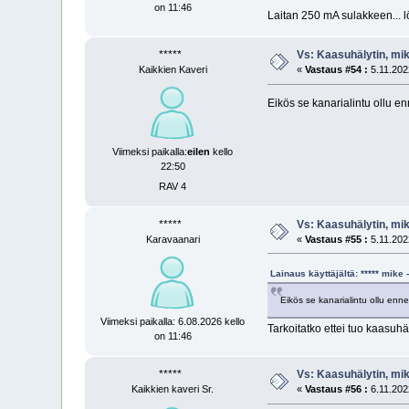
on 11:46
Laitan 250 mA sulakkeen... lö
*****
Vs: Kaasuhälytin, mi
Kaikkien Kaveri
«
Vastaus #54 :
5.11.2022
Eikös se kanarialintu ollu en
Viimeksi paikalla:
eilen
kello
22:50
RAV 4
*****
Vs: Kaasuhälytin, mi
Karavaanari
«
Vastaus #55 :
5.11.2022
Lainaus käyttäjältä: ***** mik
Eikös se kanarialintu ollu enne
Viimeksi paikalla: 6.08.2026 kello
Tarkoitatko ettei tuo kaasuhä
on 11:46
*****
Vs: Kaasuhälytin, mi
Kaikkien kaveri Sr.
«
Vastaus #56 :
6.11.2022