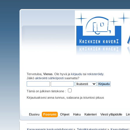
Tervetuloa,
Vieras
. Ole hyvä ja
kirjaudu
tai
rekisteröidy
.
Jäikö
aktivointi sähköposti
saamatta?
Tämä on julkinen tietokone :
Kirjautuaksesi anna tunnus, salasana ja istuntosi pituus
Etusivu
Foorumi
Ohjeet
Haku
Kalenteri
Viesti ylläpidolle
Lin
Karavaanarin keskustelufoorumi
»
Tekniikkakeskustelut
»
Kaasulaitteet