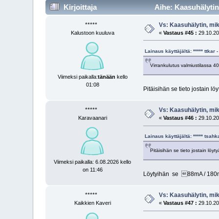
Kirjoittaja
Aihe: Kaasuhälytin
*****
Vs: Kaasuhälytin, mi
Kalustoon kuuluva
«
Vastaus #45 :
29.10.20
Lainaus käyttäjältä: ***** ttka
Virrankulutus valmiustilassa 4
Viimeksi paikalla:
tänään
kello
01:08
Pitäisihän se tieto jostain löy
*****
Vs: Kaasuhälytin, mi
Karavaanari
«
Vastaus #46 :
29.10.20
Lainaus käyttäjältä: ***** tsah
Pitäisihän se tieto jostain löyty
Viimeksi paikalla: 6.08.2026 kello
on 11:46
Löytyihän se 88mA / 180mA
*****
Vs: Kaasuhälytin, mi
Kaikkien Kaveri
«
Vastaus #47 :
29.10.20