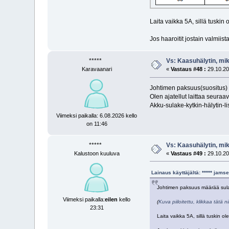
Laita vaikka 5A, sillä tuski
Jos haaroitit jostain valmiist
*****
Vs: Kaasuhälytin, mi
Karavaanari
«
Vastaus #48 :
29.10.20
Johtimen paksuus(suositus)
Olen ajatellut laittaa seuraav
Akku-sulake-kytkin-hälytin-li
Viimeksi paikalla: 6.08.2026 kello
on 11:46
*****
Vs: Kaasuhälytin, mi
Kalustoon kuuluva
«
Vastaus #49 :
29.10.20
Lainaus käyttäjältä: ***** jam
Johtimen paksuus määrää sula
Viimeksi paikalla:
eilen
kello
(
Kuva piiloitettu, klikkaa tätä 
23:31
Laita vaikka 5A, sillä tuskin 