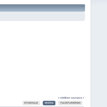
« edellinen
seuraava »
ETUSIVULLE
VASTAA
TULOSTUSVERSIO