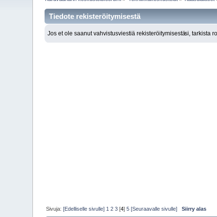
Tiedote rekisteröitymisestä
Jos et ole saanut vahvistusviestiä rekisteröitymisestä
si, tarkista 
Sivuja:
[Edelliselle sivulle]
1
2
3
[
4
]
5
[Seuraavalle sivulle]
Siirry alas