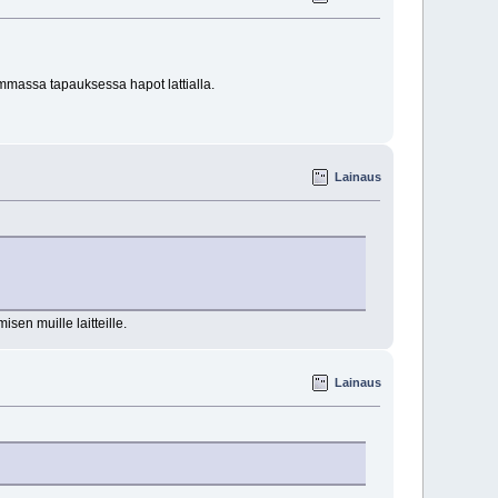
immassa tapauksessa hapot lattialla.
Lainaus
sen muille laitteille.
Lainaus