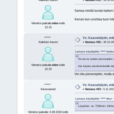
Kaikkien Kaveri
«
Vastaus #51 :
30.10.20
Samaa mieltä tuosta kaiken 
Kerran kun unohtaa tuon häly
Viimeksi paikalla:
eilen
kello
22:15
*****
Vs: Kaasuhälytin, mi
Kaikkien Kaveri
«
Vastaus #52 :
30.10.20
Lainaus käyttäjältä: ***** Aak
Voi kai se sulake pienempikin ol
Viimeksi paikalla:
eilen
kello
Itse käytän pienikulutteisille la
22:15
Voi olla pienempikin, mutta e
*****
Vs: Kaasuhälytin, mi
Karavaanari
«
Vastaus #53 :
5.11.2022
Lainaus käyttäjältä: ***** ttka
Löytyihän se 88mA / 180mA. 
Viimeksi paikalla: 6.08.2026 kello