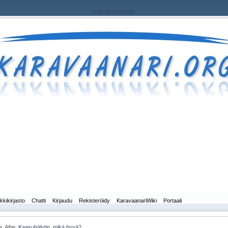
rekisteriseloste
kkikirjasto
Chatti
Kirjaudu
Rekisteröidy
KaravaanariWiki
Portaali
»
Aihe:
Kaasuhälytin, mikä hyvä?