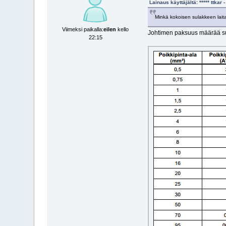
Lainaus käyttäjältä: ***** ttka
Minkä kokoisen sulakkeen lait
Viimeksi paikalla:
eilen
kello
Johtimen paksuus määrää su
22:15