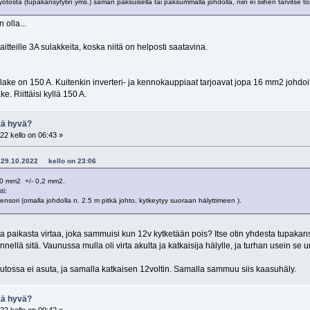
syötöstä (tupakansytytin yms.) saman paksuisella tai paksummalla johdolla, niin ei siihen tarvitse toi
 olla...
laitteille 3A sulakkeita, koska niitä on helposti saatavina.
ke on 150 A. Kuitenkin inverteri- ja kennokauppiaat tarjoavat jopa 16 mm2 johdoil
e. Riittäisi kyllä 150 A.
kä hyvä?
22 kello on 06:43 »
r - 29.10.2022 kello on 23:06
,0 mm2 +/- 0,2 mm2.
ti:
sensori (omalla johdolla n. 2.5 m pitkä johto, kytkeytyy suoraan hälyttimeen ).
a paikasta virtaa, joka sammuisi kun 12v kytketään pois? Itse otin yhdesta tupakansytyt
nellä sitä. Vaunussa mulla oli virta akulta ja katkaisija hälylle, ja turhan usein se u
utossa ei asuta, ja samalla katkaisen 12voltin. Samalla sammuu siis kaasuhäly.
kä hyvä?