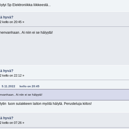
ytyi Sp Elektroniikka liikkeestä...
kä hyvä?
 kello on 20:45 »
nenvanhaan.. Ai niin ei se hälyytä!
kä hyvä?
 kello on 22:12 »
e - 5.11.2022 kello on 20:45
nvanhaan.. Ai niin ei se hälyytä!
lytin tuon sulakkeen laiton myötä hälytä. Perusteluja kiitos!
kä hyvä?
 kello on 07:26 »