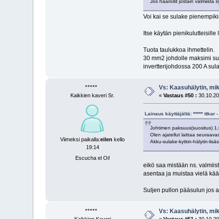
Jos haaroitit jostain valmiista 
Voi kai se sulake pienempikin
Itse käytän pienikulutteisille 
Tuota taulukkoa ihmettelin.
30 mm2 johdolle maksimi sula
invertterijohdossa 200 A sulak
*****
Vs: Kaasuhälytin, mi
Kaikkien kaveri Sr.
«
Vastaus #50 :
30.10.20
Lainaus käyttäjältä: ***** ttka
Johtimen paksuus(suositus) 1
Olen ajatellut laittaa seuraavas
Viimeksi paikalla:
eilen
kello
Akku-sulake-kytkin-hälytin-lisä
19:14
Escucha el Oi!
eikö saa mistään ns. valmiist
asentaa ja muistaa vielä kään
Suljen pullon pääsulun jos a
*****
Vs: Kaasuhälytin, mi