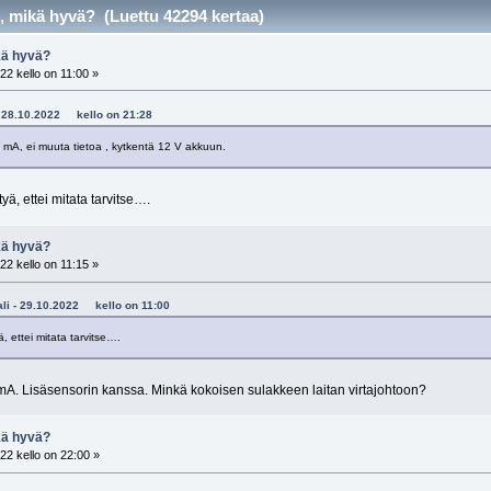
, mikä hyvä? (Luettu 42294 kertaa)
kä hyvä?
22 kello on 11:00 »
r - 28.10.2022 kello on 21:28
0 mA, ei muuta tietoa , kytkentä 12 V akkuun.
tyä, ettei mitata tarvitse….
kä hyvä?
22 kello on 11:15 »
kali - 29.10.2022 kello on 11:00
ä, ettei mitata tarvitse….
. Lisäsensorin kanssa. Minkä kokoisen sulakkeen laitan virtajohtoon?
kä hyvä?
22 kello on 22:00 »