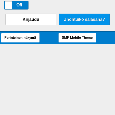
On
Off
Kirjaudu
Unohtuiko salasana?
Perinteinen näkymä
SMF Mobile Theme