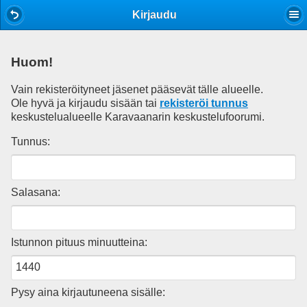
Mobile View
Kirjaudu
Huom!
Vain rekisteröityneet jäsenet pääsevät tälle alueelle.
Ole hyvä ja kirjaudu sisään tai
rekisteröi tunnus
keskustelualueelle Karavaanarin keskustelufoorumi.
Tunnus:
Salasana:
Istunnon pituus minuutteina:
Pysy aina kirjautuneena sisälle: