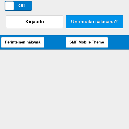
On
Off
Kirjaudu
Unohtuiko salasana?
Perinteinen näkymä
SMF Mobile Theme