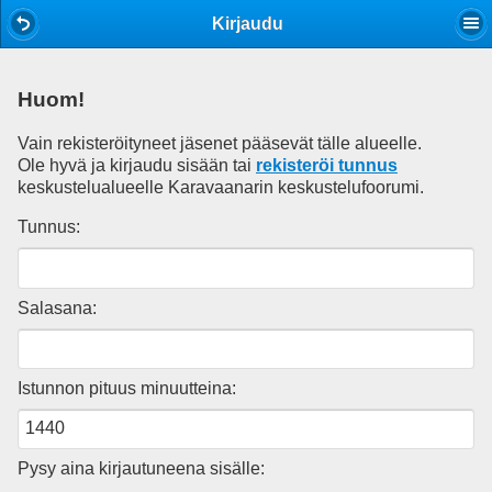
Mobile View
Kirjaudu
Huom!
Vain rekisteröityneet jäsenet pääsevät tälle alueelle.
Ole hyvä ja kirjaudu sisään tai
rekisteröi tunnus
keskustelualueelle Karavaanarin keskustelufoorumi.
Tunnus:
Salasana:
Istunnon pituus minuutteina:
Pysy aina kirjautuneena sisälle: