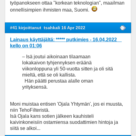
työpanokseen ottaa "korkean teknologian", maailman
onnellisimpien ihmisten maa, Suomi.
#41 kirjoittanut
tsahkali 16 Apr 2022
Lainaus käyttäjältä: ***** putkimies - 16.04.2022
kello on 01:06
– Isä joutui aikoinaan tilaamaan
lokakaivon tyhjennyksen eräänä
viikonloppuna yli 50-vuotta sitten ja oli sitä
mieltä, että se oli kallista.
Hän päätti perustaa alalle oman
yrityksensä.
Moni muistaa entisen 'Ojala Yhtymän', jos ei muusta,
niin TehoFilteristä.
Isä Ojala kans sotien jälkeen kauhisteli
kaivinkoneisiin ostamiensa suodattimien hintoja ja
siitä se alkoi...