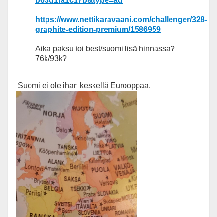
b63d1fa1c17b&type=ad
https://www.nettikaravaani.com/challenger/328-
graphite-edition-premium/1586959
Aika paksu toi best/suomi lisä hinnassa?
76k/93k?
Suomi ei ole ihan keskellä Eurooppaa.