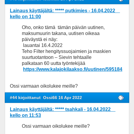
Lainaus käyttäjältä: ***** putkimies - 16.04.2022
kello on 11:00
Oho, onko tämä tämän päivän uutinen,
maksumuurin takana, uutisen oikeaa
päiväystä ei näy:
lauantai 16.4.2022
Teho Filter hengityssuojaimien ja maskien
suurtuotantoon – Sievin tehtaalle
palkataan 60 uutta työntekijää
https://www.kalajokilaakso.fi/uutinen/595184
Ossi varmaan oikolukee meille?
#44 kirjoittanut
Ossi66 16 Apr 2022
Lainaus käyttäjältä: ***** tsahkali - 16.04.2022
kello on 11:53
Ossi varmaan oikolukee meille?