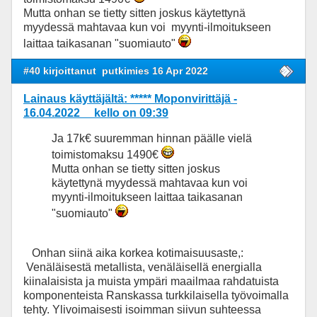
Mutta onhan se tietty sitten joskus käytettynä
myydessä mahtavaa kun voi myynti-ilmoitukseen
laittaa taikasanan "suomiauto"
#40 kirjoittanut
putkimies 16 Apr 2022
Lainaus käyttäjältä: ***** Moponvirittäjä -
16.04.2022 kello on 09:39
Ja 17k€ suuremman hinnan päälle vielä
toimistomaksu 1490€
Mutta onhan se tietty sitten joskus
käytettynä myydessä mahtavaa kun voi
myynti-ilmoitukseen laittaa taikasanan
"suomiauto"
Onhan siinä aika korkea kotimaisuusaste,:
Venäläisestä metallista, venäläisellä energialla
kiinalaisista ja muista ympäri maailmaa rahdatuista
komponenteista Ranskassa turkkilaisella työvoimalla
tehty. Ylivoimaisesti isoimman siivun suhteessa