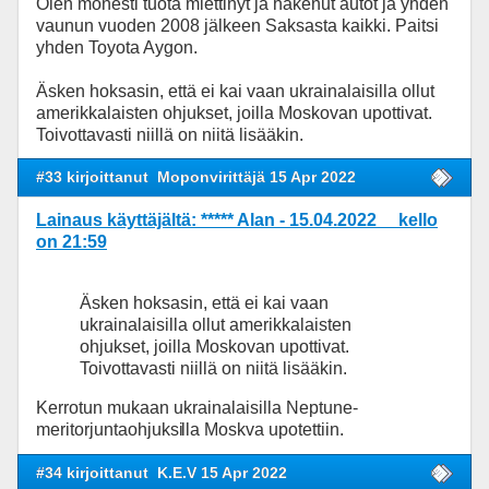
Olen monesti tuota miettinyt ja hakenut autot ja yhden
vaunun vuoden 2008 jälkeen Saksasta kaikki. Paitsi
yhden Toyota Aygon.
Äsken hoksasin, että ei kai vaan ukrainalaisilla ollut
amerikkalaisten ohjukset, joilla Moskovan upottivat.
Toivottavasti niillä on niitä lisääkin.
#33 kirjoittanut
Moponvirittäjä 15 Apr 2022
Lainaus käyttäjältä: ***** Alan - 15.04.2022 kello
on 21:59
Äsken hoksasin, että ei kai vaan
ukrainalaisilla ollut amerikkalaisten
ohjukset, joilla Moskovan upottivat.
Toivottavasti niillä on niitä lisääkin.
Kerrotun mukaan ukrainalaisilla Neptune-
meritorjuntaohjuksi
lla Moskva upotettiin.
#34 kirjoittanut
K.E.V 15 Apr 2022