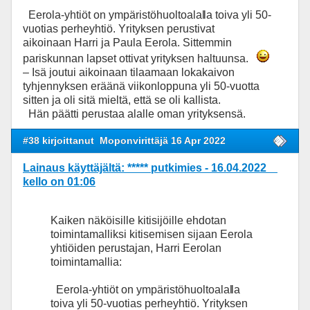
Eerola-yhtiöt on ympäristöhuoltoalal
la toiva yli 50-
vuotias perheyhtiö. Yrityksen perustivat
aikoinaan Harri ja Paula Eerola. Sittemmin
pariskunnan lapset ottivat yrityksen haltuunsa.
– Isä joutui aikoinaan tilaamaan lokakaivon
tyhjennyksen eräänä viikonloppuna yli 50-vuotta
sitten ja oli sitä mieltä, että se oli kallista.
Hän päätti perustaa alalle oman yrityksensä.
#38 kirjoittanut
Moponvirittäjä 16 Apr 2022
Lainaus käyttäjältä: ***** putkimies - 16.04.2022
kello on 01:06
Kaiken näköisille kitisijöille ehdotan
toimintamalliksi kitisemisen sijaan Eerola
yhtiöiden perustajan, Harri Eerolan
toimintamallia:
Eerola-yhtiöt on ympäristöhuoltoalal
la
toiva yli 50-vuotias perheyhtiö. Yrityksen