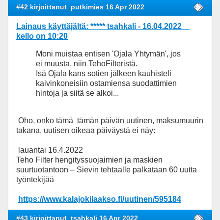
#42 kirjoittanut
putkimies 16 Apr 2022
Lainaus käyttäjältä: ***** tsahkali - 16.04.2022
kello on 10:20
Moni muistaa entisen 'Ojala Yhtymän', jos
ei muusta, niin TehoFilteristä.
Isä Ojala kans sotien jälkeen kauhisteli
kaivinkoneisiin ostamiensa suodattimien
hintoja ja siitä se alkoi...
Oho, onko tämä tämän päivän uutinen, maksumuurin
takana, uutisen oikeaa päiväystä ei näy:
lauantai 16.4.2022
Teho Filter hengityssuojaimien ja maskien
suurtuotantoon – Sievin tehtaalle palkataan 60 uutta
työntekijää
https://www.kalajokilaakso.fi/uutinen/595184
#43 kirjoittanut
tsahkali 16 Apr 2022