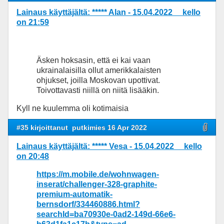
Lainaus käyttäjältä: ***** Alan - 15.04.2022 kello
on 21:59
Äsken hoksasin, että ei kai vaan
ukrainalaisilla ollut amerikkalaisten
ohjukset, joilla Moskovan upottivat.
Toivottavasti niillä on niitä lisääkin.
Kyll ne kuulemma oli kotimaisia
#35 kirjoittanut
putkimies 16 Apr 2022
Lainaus käyttäjältä: ***** Vesa - 15.04.2022 kello
on 20:48
https://m.mobile.de/wohnwagen-
inserat/challenger-328-graphite-
premium-automatik-
bernsdorf/334460886.html?
searchId=ba70930e-0ad2-149d-66e6-