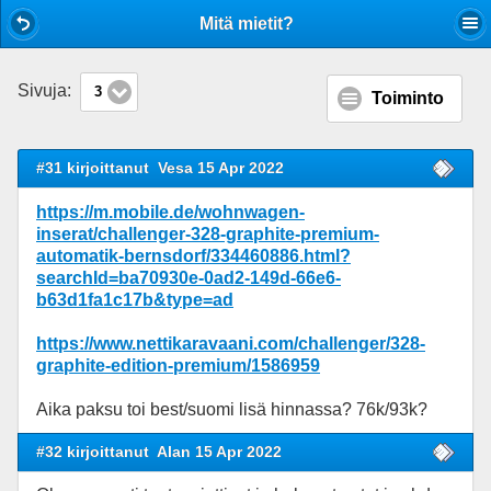
Mobile View
Mitä mietit?
Sivuja:
3
Toiminto
#31 kirjoittanut
Vesa 15 Apr 2022
https://m.mobile.de/wohnwagen-
inserat/challenger-328-graphite-premium-
automatik-bernsdorf/334460886.html?
searchId=ba70930e-0ad2-149d-66e6-
b63d1fa1c17b&type=ad
https://www.nettikaravaani.com/challenger/328-
graphite-edition-premium/1586959
Aika paksu toi best/suomi lisä hinnassa? 76k/93k?
#32 kirjoittanut
Alan 15 Apr 2022