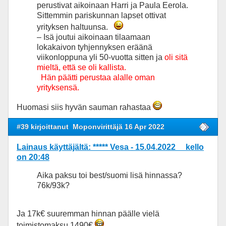
perustivat aikoinaan Harri ja Paula Eerola.
Sittemmin pariskunnan lapset ottivat
yrityksen haltuunsa.
– Isä joutui aikoinaan tilaamaan
lokakaivon tyhjennyksen eräänä
viikonloppuna yli 50-vuotta sitten ja
oli sitä
mieltä, että se oli kallista.
Hän päätti perustaa alalle oman
yrityksensä.
Huomasi siis hyvän sauman rahastaa
#39 kirjoittanut
Moponvirittäjä 16 Apr 2022
Lainaus käyttäjältä: ***** Vesa - 15.04.2022 kello
on 20:48
Aika paksu toi best/suomi lisä hinnassa?
76k/93k?
Ja 17k€ suuremman hinnan päälle vielä
toimistomaksu 1490€