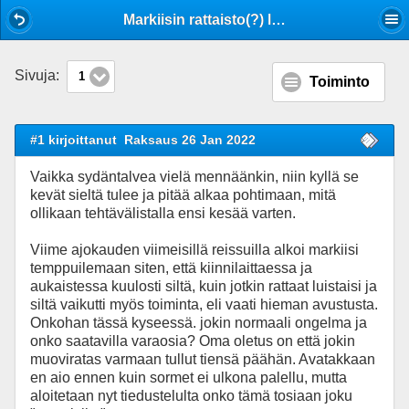
Mobile View
Markiisin rattaisto(?) luistaa
Sivuja:
1
Toiminto
#1 kirjoittanut
Raksaus 26 Jan 2022
Vaikka sydäntalvea vielä mennäänkin, niin kyllä se
kevät sieltä tulee ja pitää alkaa pohtimaan, mitä
ollikaan tehtävälistalla ensi kesää varten.
Viime ajokauden viimeisillä reissuilla alkoi markiisi
temppuilemaan siten, että kiinnilaittaessa ja
aukaistessa kuulosti siltä, kuin jotkin rattaat luistaisi ja
siltä vaikutti myös toiminta, eli vaati hieman avustusta.
Onkohan tässä kyseessä. jokin normaali ongelma ja
onko saatavilla varaosia? Oma oletus on että jokin
muoviratas varmaan tullut tiensä päähän. Avatakkaan
en aio ennen kuin sormet ei ulkona palellu, mutta
aloitetaan nyt tiedustelulta onko tämä tosiaan joku