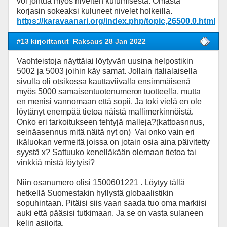
voi johtua myös nivelten kulumisesta. Omasta
korjasin sokeaksi kuluneet nivelet holkeilla.
https://karavaanari.org/index.php/topic,26500.0.html
#13 kirjoittanut
Raksaus 28 Jan 2022
Vaohteistoja näyttäiai löytyvän uusina helpostikin
5002 ja 5003 joihin käy samat. Jollain italialaisella
sivulla oli otsikossa kauttaviivalla ensimmäisenä
myös 5000 samaisentuotenumero
n tuotteella, mutta
en menisi vannomaan että sopii. Ja toki vielä en ole
löytänyt enempää tietoa näistä mallimerkinnöistä.
Onko eri tarkoitukseen tehtyjä malleja?(kattoasnnus,
seinäasennus mitä näitä nyt on) Vai onko vain eri
ikäluokan vermeitä joissa on jotain osia aina päivitetty
syystä x? Sattuuko kenelläkään olemaan tietoa tai
vinkkiä mistä löytyisi?
Niin osanumero olisi 1500601221 . Löytyy tällä
hetkellä Suomestakin hyllystä globaalistikin
sopuhintaan. Pitäisi siis vaan saada tuo oma markiisi
auki että pääsisi tutkimaan. Ja se on vasta sulaneen
kelin asiioita.