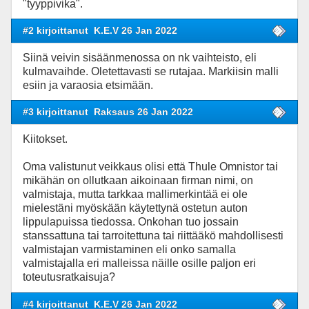
"tyyppivika".
#2 kirjoittanut
K.E.V 26 Jan 2022
Siinä veivin sisäänmenossa on nk vaihteisto, eli
kulmavaihde. Oletettavasti se rutajaa. Markiisin malli
esiin ja varaosia etsimään.
#3 kirjoittanut
Raksaus 26 Jan 2022
Kiitokset.
Oma valistunut veikkaus olisi että Thule Omnistor tai
mikähän on ollutkaan aikoinaan firman nimi, on
valmistaja, mutta tarkkaa mallimerkintää ei ole
mielestäni myöskään käytettynä ostetun auton
lippulapuissa tiedossa. Onkohan tuo jossain
stanssattuna tai tarroitettuna tai riittääkö mahdollisesti
valmistajan varmistaminen eli onko samalla
valmistajalla eri malleissa näille osille paljon eri
toteutusratkaisuja?
#4 kirjoittanut
K.E.V 26 Jan 2022