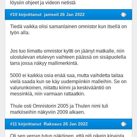
löysiin ohjeet ja videon netistä
#10 kirjoittanut
jamseil 26 Jan 2022
Tiedä vaikka olisi samanlainen omnistor kun itsellä on
työn alla.
Jos tuo liimattu omnistor kyltti on jäänyt matkalle, niin
ulostulevan etulevyn vaihteen päässä on sisäpuolella
tarra jossa näkyy mallimerkintä.
5000 ei kaikkia osia enää saa, mutta vaihdetta taitaa
vielä saada kun se käy uudempiinkin malleihin. Se on
valurunkoinen, niitattu kiinni ja keskivääntiö on
messinkiä, niin varmaan rattaatkin.
Thule osti Omnistorin 2005 ja Thulen nimi tuli
markiiseihin näkyviin 2009 alkaen.
#11 kirjoittanut
Raksaus 26 Jan 2022
Oli sen verran tutun näköinen, että piti oikein kipaista