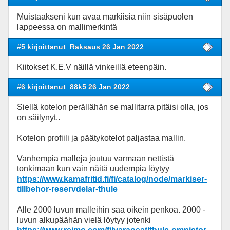
Muistaakseni kun avaa markiisia niin sisäpuolen
lappeessa on mallimerkintä
#5 kirjoittanut
Raksaus 26 Jan 2022
Kiitokset K.E.V näillä vinkeillä eteenpäin.
#6 kirjoittanut
88k5 26 Jan 2022
Siellä kotelon perällähän se mallitarra pitäisi olla, jos
on säilynyt..
Kotelon profiili ja päätykotelot paljastaa mallin.
Vanhempia malleja joutuu varmaan nettistä
tonkimaan kun vain näitä uudempia löytyy
https://www.kamafritid.fi/fi/catalog/node/markiser-
tillbehor-reservdelar-thule
Alle 2000 luvun malleihin saa oikein penkoa. 2000 -
luvun alkupäähän vielä löytyy jotenki