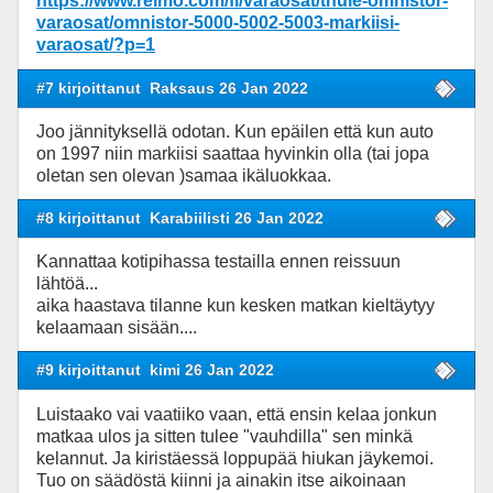
https://www.reimo.com/fi/varaosat/thule-omnistor-
varaosat/omnistor-5000-5002-5003-markiisi-
varaosat/?p=1
#7 kirjoittanut
Raksaus 26 Jan 2022
Joo jännityksellä odotan. Kun epäilen että kun auto
on 1997 niin markiisi saattaa hyvinkin olla (tai jopa
oletan sen olevan )samaa ikäluokkaa.
#8 kirjoittanut
Karabiilisti 26 Jan 2022
Kannattaa kotipihassa testailla ennen reissuun
lähtöä...
aika haastava tilanne kun kesken matkan kieltäytyy
kelaamaan sisään....
#9 kirjoittanut
kimi 26 Jan 2022
Luistaako vai vaatiiko vaan, että ensin kelaa jonkun
matkaa ulos ja sitten tulee "vauhdilla" sen minkä
kelannut. Ja kiristäessä loppupää hiukan jäykemoi.
Tuo on säädöstä kiinni ja ainakin itse aikoinaan