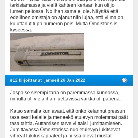
tarkistamassa ja vielä kahteen kertaan kun oli jo
lumen peitossa. No ihan sama ei ole. Näyttää että
edellinen omistaja on ajanut niin lujaa, että viima on
kuluttanut tupn numeron pois. Mutta Omnistor siis
kyseessä.
#12 kirjoittanut
jamseil 26 Jan 2022
Jospa se sisempi tarra on paremmassa kunnossa,
minulla oli vielä ihan luettavissa vaikka oli paperia.
Katso samalla kun avaat, että onko kelannut pressun
tasaisesti kelalle ja meneekö etulevyn molemmat päät
tasa tahtia. Auttamisen tarve viittaisi jumittamiseen.
Jumittavassa Omnistorissa nuo etulevyn lukitsevat
vihreät lukituskappaleet ja niissä olevat mustat