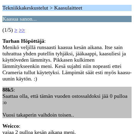
Tekniikkakeskustelut > Kaasulaitteet
Kaasua sanon...
(1/5)
>
>>
Turhan Höpöttäjä
:
Menikö veljillä runsaasti kaasua kesän aikana. Itse sain
tuhrattua yhden putellin tyhjäksi, jääkaappi, kaasuliesi ja
käyttöveden lämmitys. Pikkasen kulkimen
lämmitykseenkin meni. Kesä sujahti niin nopeasti ettei
Crameria tullut käytetyksi. Lämpimät säät esti myös kaasu-
uunin käytön. :)
88k5
:
Saattaa olla, että tämän vuoden ostossaldoksi jää 0 pulloa
:o
Vuosi takaperin vaihdoin toisen..
Weicco
:
vajaa 2 pulloa kesän aikana meni.