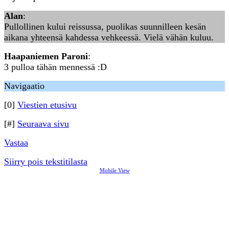
Alan
:
Pullollinen kului reissussa, puolikas suunnilleen kesän
aikana yhteensä kahdessa vehkeessä. Vielä vähän kuluu.
Haapaniemen Paroni
:
3 pulloa tähän mennessä :D
Navigaatio
[0]
Viestien etusivu
[#]
Seuraava sivu
Vastaa
Siirry pois tekstitilasta
Mobile View