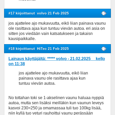
#17 kirjoittanut
volvo 21 Feb 2025
jos ajattelee ajo mukavuutta, eikö liian painava vaunu
ole rasittava ajaa kun tuntuu vievän autoa. eri asia on
sitten jos viedään vain katsatukseen ja takaisn
kausipaikkalle.
#18 kirjoittanut
HiTec 21 Feb 2025
Lainaus käyttäjältä: ***** volvo - 21.02.2025 kello
on 11:38
jos ajattelee ajo mukavuutta, eikö liian
painava vaunu ole rasittava ajaa kun
tuntuu vievän autoa.
No tottahan toki se 1-akselinen vaunu haluaa nyppiä
autoa, mutta sen lisäksi meilläkin kun vaunun leveys
kasvoi 230>250 ja omamassaa tuli tuo 100kg lisää,
niin kyllä tuo veturi rauhoittui vaunu perässään