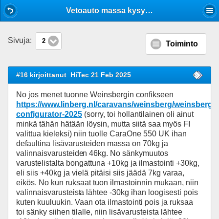
Mobile View
Vetoauto massa kysymys
Sivuja:
2
Toiminto
#16 kirjoittanut
HiTec 21 Feb 2025
No jos menet tuonne Weinsbergin confikseen
https://www.linberg.nl/caravans/weinsberg/weinsberg-
configurator-2025
(sorry, toi hollantilainen oli ainut
minkä tähän hätään löysin, mutta siitä saa myös FI
valittua kieleksi) niin tuolle CaraOne 550 UK ihan
defaultina lisävarusteiden massa on 70kg ja
valinnaisvarusteide
n 46kg. No sänkymuutos
varustelistalta bongattuna +10kg ja ilmastointi +30kg,
eli siis +40kg ja vielä pitäisi siis jäädä 7kg varaa,
eikös. No kun ruksaat tuon ilmastoinnin mukaan, niin
valinnaisvarusteist
a lähtee -30kg ihan loogisesti pois
kuten kuuluukin. Vaan ota ilmastointi pois ja ruksaa
toi sänky siihen tilalle, niin lisävarusteista lähtee