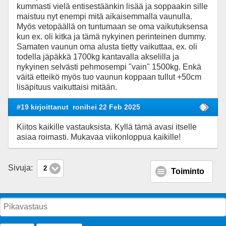
kummasti vielä entisestäänkin lisää ja soppaakin sille
maistuu nyt enempi mitä aikaisemmalla vaunulla.
Myös vetopäällä on tuntumaan se oma vaikutuksensa
kun ex. oli kitka ja tämä nykyinen perinteinen dummy.
Samaten vaunun oma alusta tietty vaikuttaa, ex. oli
todella jäpäkkä 1700kg kantavalla akselilla ja
nykyinen selvästi pehmosempi "vain" 1500kg. Enkä
väitä etteikö myös tuo vaunun koppaan tullut +50cm
lisäpituus vaikuttaisi mitään.
#19 kirjoittanut
ronihei 22 Feb 2025
Kiitos kaikille vastauksista. Kyllä tämä avasi itselle
asiaa roimasti. Mukavaa viikonloppua kaikille!
Sivuja:
2
Toiminto