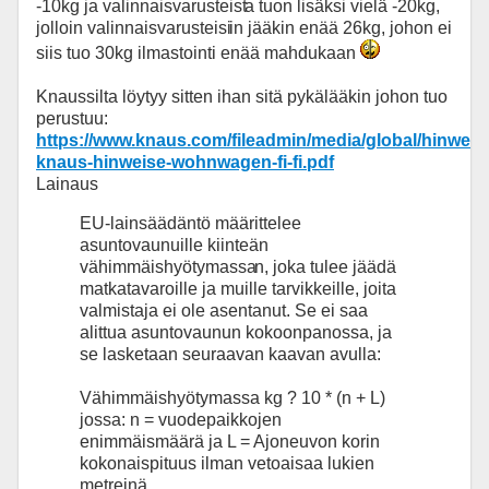
-10kg ja valinnaisvarusteist
a tuon lisäksi vielä -20kg,
jolloin valinnaisvarusteisi
in jääkin enää 26kg, johon ei
siis tuo 30kg ilmastointi enää mahdukaan
Knaussilta löytyy sitten ihan sitä pykälääkin johon tuo
perustuu:
https://www.knaus.com/fileadmin/media/global/hinwei
knaus-hinweise-wohnwagen-fi-fi.pdf
Lainaus
EU-lainsäädäntö määrittelee
asuntovaunuille kiinteän
vähimmäishyötymassa
n, joka tulee jäädä
matkatavaroille ja muille tarvikkeille, joita
valmistaja ei ole asentanut. Se ei saa
alittua asuntovaunun kokoonpanossa, ja
se lasketaan seuraavan kaavan avulla:
Vähimmäishyötymassa kg ? 10 * (n + L)
jossa: n = vuodepaikkojen
enimmäismäärä ja L = Ajoneuvon korin
kokonaispituus ilman vetoaisaa lukien
metreinä.