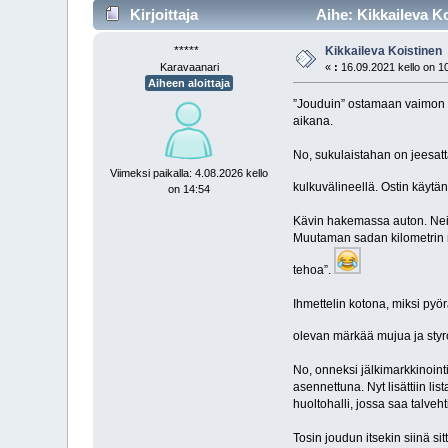
Kirjoittaja
Aihe: Kikkaileva Ko
*****
Kikkaileva Koistinen
Karavaanari
«
:
16.09.2021 kello on 1
Aiheen aloittaja
”Jouduin” ostamaan vaimon ve
aikana.
No, sukulaistahan on jeesatt
Viimeksi paikalla: 4.08.2026 kello
kulkuvälineellä. Ostin käytä
on 14:54
Kävin hakemassa auton. Neits
Muutaman sadan kilometrin m
tehoa”.
Ihmettelin kotona, miksi pyör
olevan märkää mujua ja sty
No, onneksi jälkimarkkinointi
asennettuna. Nyt lisättiin li
huoltohalli, jossa saa talveht
Tosin joudun itsekin siinä si