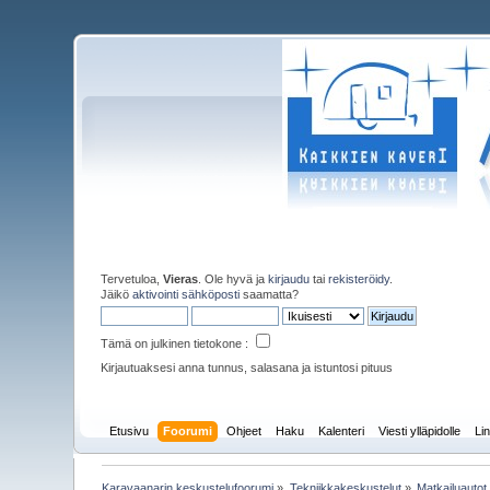
Tervetuloa,
Vieras
. Ole hyvä ja
kirjaudu
tai
rekisteröidy
.
Jäikö
aktivointi sähköposti
saamatta?
Tämä on julkinen tietokone :
Kirjautuaksesi anna tunnus, salasana ja istuntosi pituus
Etusivu
Foorumi
Ohjeet
Haku
Kalenteri
Viesti ylläpidolle
Lin
Karavaanarin keskustelufoorumi
»
Tekniikkakeskustelut
»
Matkailuautot