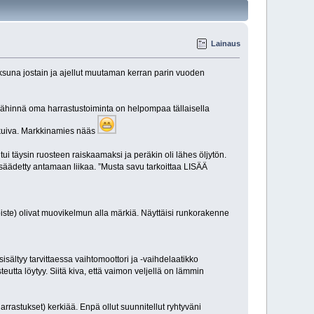
Lainaus
aksuna jostain ja ajellut muutaman kerran parin vuoden
 Lähinnä oma harrastustoiminta on helpompaa tällaisella
a kuiva. Markkinamies nääs
i täysin ruosteen raiskaamaksi ja peräkin oli lähes öljytön.
äädetty antamaan liikaa. ”Musta savu tarkoittaa LISÄÄ
iöpiste) olivat muovikelmun alla märkiä. Näyttäisi runkorakenne
isältyy tarvittaessa vaihtomoottori ja -vaihdelaatikko
utta löytyy. Siitä kiva, että vaimon veljellä on lämmin
arrastukset) kerkiää. Enpä ollut suunnitellut ryhtyväni