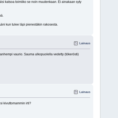
täisi katsoa toimiiko se noin muutenkaan. Ei ainakaan syty
nä.
äni kun tulee läpi pienestäkin rakosesta.
Lainaus
 vanhempi vaurio. Sauma ulkopuolella vedetty (tökerösti)
Lainaus
isi kivuttomammin irti?