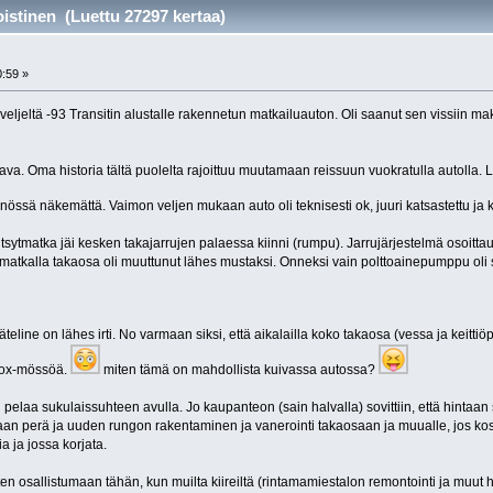
istinen (Luettu 27297 kertaa)
0:59 »
ljeltä -93 Transitin alustalle rakennetun matkailuauton. Oli saanut sen vissiin m
ava. Oma historia tältä puolelta rajoittuu muutamaan reissuun vuokratulla autolla.
nnössä näkemättä. Vaimon veljen mukaan auto oli teknisesti ok, juuri katsastettu j
ytmatka jäi kesken takajarrujen palaessa kiinni (rumpu). Jarrujärjestelmä osoittautu
atkalla takaosa oli muuttunut lähes mustaksi. Onneksi vain polttoainepumppu oli s
äteline on lähes irti. No varmaan siksi, että aikalailla koko takaosa (vessa ja keitt
rox-mössöä.
miten tämä on mahdollista kuivassa autossa?
 pelaa sukulaissuhteen avulla. Jo kaupanteon (sain halvalla) sovittiin, että hintaan s
staan perä ja uuden rungon rakentaminen ja vanerointi takaosaan ja muualle, jos koste
ia ja jossa korjata.
tten osallistumaan tähän, kun muilta kiireiltä (rintamamiestalon remontointi ja muut h