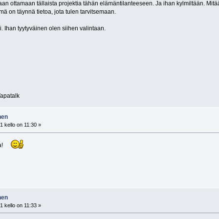
n ottamaan tällaista projektia tähän elämäntilanteeseen. Ja ihan kylmiltään. Mitään e
mä on täynnä tietoa, jota tulen tarvitsemaan.
i. Ihan tyytyväinen olen siihen valintaan.
apatalk
nen
 kello on 11:30 »
koa!
nen
 kello on 11:33 »