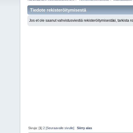
Tiedote rekisteröitymisestä
Jos et ole saanut vahvistusviestiä rekisteröitymisestä
si, tarkista 
Sivuja: [
1
]
2
[Seuraavalle sivulle]
Siirry alas