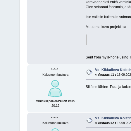
karavaanariksi enkä varsinkaa
Olen selannut foorumia ja tä
Itse valitsin kuitenkin vaimon
Muutama kuva projektista.
Sent from my iPhone using T
*****
Vs: Kikkaileva Koisti
Kalustoon kuuluva
«
Vastaus #1 :
16.09.2021
Siitä se lähtee: Pura ja ko
Viimeksi paikalla:
eilen
kello
20:12
*****
Vs: Kikkaileva Koisti
Kalustoon kuuluva
«
Vastaus #2 :
16.09.2021