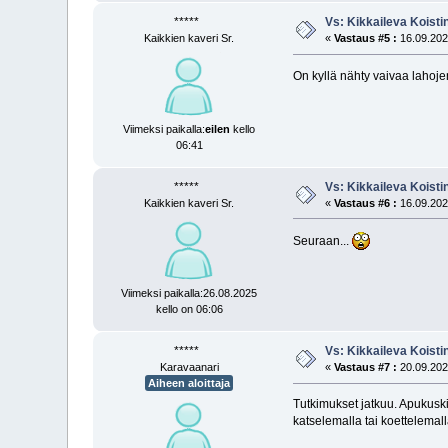
*****
Vs: Kikkaileva Koisti
Kaikkien kaveri Sr.
«
Vastaus #5 :
16.09.2021
On kyllä nähty vaivaa lahoje
Viimeksi paikalla:
eilen
kello
06:41
*****
Vs: Kikkaileva Koisti
Kaikkien kaveri Sr.
«
Vastaus #6 :
16.09.2021
Seuraan...
Viimeksi paikalla:26.08.2025
kello on 06:06
*****
Vs: Kikkaileva Koisti
Karavaanari
«
Vastaus #7 :
20.09.2021
Aiheen aloittaja
Tutkimukset jatkuu. Apukuskin
katselemalla tai koettelemall