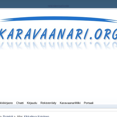
rekisteriseloste
kkikirjasto
Chatti
Kirjaudu
Rekisteröidy
KaravaanariWiki
Portaali
»
Projektit
»
Aihe:
Kikkaileva Koistinen 