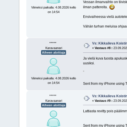
Vessan ilmanvaihto on tiivist
ilman pattereita.
Viimeksi paikalla: 4.08.2026 kello
on 14:54
Ensivaiheessa vielä autotek
Vähän turhan meluisa ohjaamo
*****
Vs: Kikkaileva Koisti
Karavaanari
«
Vastaus #8 :
23.09.2021
Aiheen aloittaja
Ja vielä kuva tuosta apukuski
uusiksi.
Viimeksi paikalla: 4.08.2026 kello
on 14:54
Sent from my iPhone using T
*****
Vs: Kikkaileva Koisti
Karavaanari
«
Vastaus #9 :
23.09.2021
Aiheen aloittaja
Lattiasta revitty pois päälim
Sent from my iPhone using T