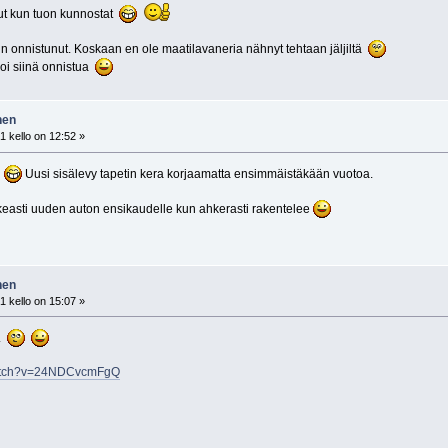
ut kun tuon kunnostat
n onnistunut. Koskaan en ole maatilavaneria nähnyt tehtaan jäljiltä
voi siinä onnistua
nen
 kello on 12:52 »
"
Uusi sisälevy tapetin kera korjaamatta ensimmäistäkään vuotoa.
ikeasti uuden auton ensikaudelle kun ahkerasti rakentelee
nen
 kello on 15:07 »
..
watch?v=24NDCvcmFgQ