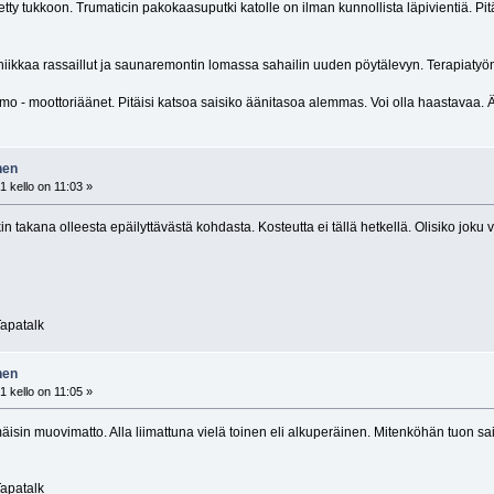
etty tukkoon. Trumaticin pakokaasuputki katolle on ilman kunnollista läpivientiä. Pi
niikkaa rassaillut ja saunaremontin lomassa sahailin uuden pöytälevyn. Terapiatyö
 - moottoriäänet. Pitäisi katsoa saisiko äänitasoa alemmas. Voi olla haastavaa. Ä
nen
 kello on 11:03 »
n takana olleesta epäilyttävästä kohdasta. Kosteutta ei tällä hetkellä. Olisiko joku
apatalk
nen
 kello on 11:05 »
mäisin muovimatto. Alla liimattuna vielä toinen eli alkuperäinen. Mitenköhän tuon sa
apatalk