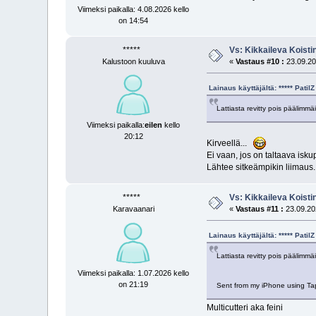
Viimeksi paikalla: 4.08.2026 kello
on 14:54
*****
Vs: Kikkaileva Koisti
Kalustoon kuuluva
«
Vastaus #10 :
23.09.20
Lainaus käyttäjältä: ***** Pati
Lattiasta revitty pois päälimmä
Viimeksi paikalla:
eilen
kello
20:12
Kirveellä...
Ei vaan, jos on taltaava iskup
Lähtee sitkeämpikin liimaus.
*****
Vs: Kikkaileva Koisti
Karavaanari
«
Vastaus #11 :
23.09.202
Lainaus käyttäjältä: ***** Pati
Lattiasta revitty pois päälimmä
Viimeksi paikalla: 1.07.2026 kello
on 21:19
Sent from my iPhone using Ta
Multicutteri aka feini