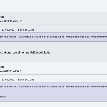
nen
21 kello on 20:07 »
lZ - 23.09.2021 kello on 11:05
isin muovimatto. Alla liimattuna vielä toinen eli alkuperäinen. Mitenköhän tuon saisi kivuttomammin 
orakone, tee siihen pellistä leveä taltta.
nen
1 kello on 22:01 »
lZ - 23.09.2021 kello on 11:05
isin muovimatto. Alla liimattuna vielä toinen eli alkuperäinen. Mitenköhän tuon saisi kivuttomammin 
patalk