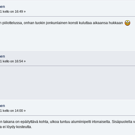
nen
 kello on 16:49 »
n piilottelussa, onhan tuokin jonkunlainen konsti kuluttaa aikaansa hukkaan
nen
 kello on 16:54 »
nen
 kello on 14:00 »
 takana on epäilyttävä kohta, ulkoa tuntuu alumiinipelti irtonaiselta. Sisäpuolella
a ei löydy kosteutta.