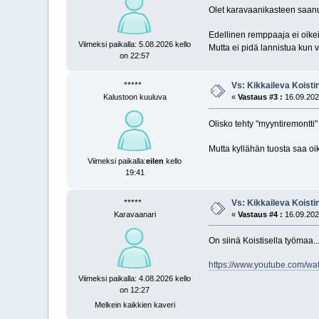
Olet karavaanikasteen saan
Edellinen remppaaja ei oikei
Viimeksi paikalla: 5.08.2026 kello
Mutta ei pidä lannistua kun 
on 22:57
*****
Vs: Kikkaileva Koisti
Kalustoon kuuluva
«
Vastaus #3 :
16.09.2021
Olisko tehty "myyntiremontti
Mutta kyllähän tuosta saa o
Viimeksi paikalla:
eilen
kello
19:41
*****
Vs: Kikkaileva Koisti
Karavaanari
«
Vastaus #4 :
16.09.2021
On siinä Koistisella työmaa.
https://www.youtube.com/
Viimeksi paikalla: 4.08.2026 kello
on 12:27
Melkein kaikkien kaveri