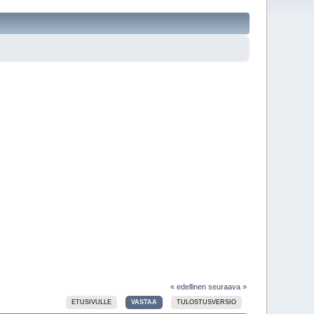
« edellinen
seuraava »
ETUSIVULLE
VASTAA
TULOSTUSVERSIO