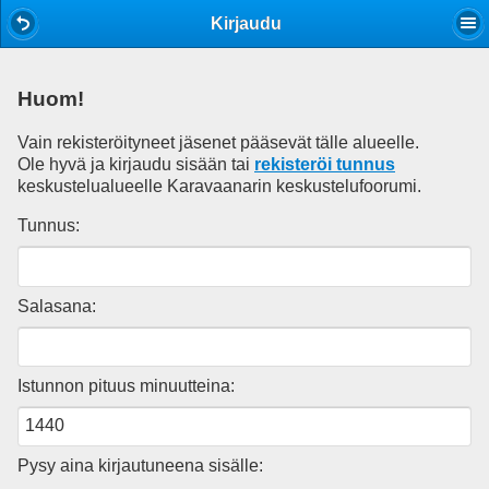
Mobile View
Kirjaudu
Huom!
Vain rekisteröityneet jäsenet pääsevät tälle alueelle.
Ole hyvä ja kirjaudu sisään tai
rekisteröi tunnus
keskustelualueelle Karavaanarin keskustelufoorumi.
Tunnus:
Salasana:
Istunnon pituus minuutteina:
Pysy aina kirjautuneena sisälle: