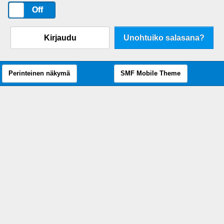
On
Off
Kirjaudu
Unohtuiko salasana?
Perinteinen näkymä
SMF Mobile Theme