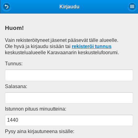
Mobile View
Kirjaudu
Huom!
Vain rekisteröityneet jäsenet pääsevät tälle alueelle.
Ole hyvä ja kirjaudu sisään tai
rekisteröi tunnus
keskustelualueelle Karavaanarin keskustelufoorumi.
Tunnus:
Salasana:
Istunnon pituus minuutteina:
Pysy aina kirjautuneena sisälle: