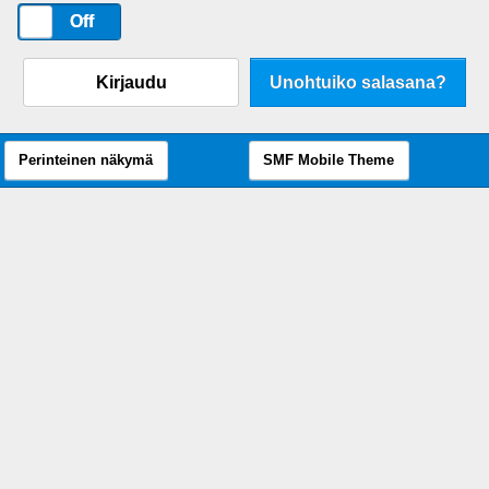
On
Off
Kirjaudu
Unohtuiko salasana?
Perinteinen näkymä
SMF Mobile Theme