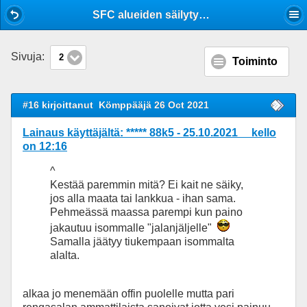
Mobile View
SFC alueiden säilytysalueen tyypillinen pohja? Nurmikko?
Sivuja:
2
Toiminto
#16 kirjoittanut
Kömppääjä 26 Oct 2021
Lainaus käyttäjältä: ***** 88k5 - 25.10.2021 kello
on 12:16
^
Kestää paremmin mitä? Ei kait ne säiky,
jos alla maata tai lankkua - ihan sama.
Pehmeässä maassa parempi kun paino
jakautuu isommalle "jalanjäljelle"
Samalla jäätyy tiukempaan isommalta
alalta.
alkaa jo menemään offin puolelle mutta pari