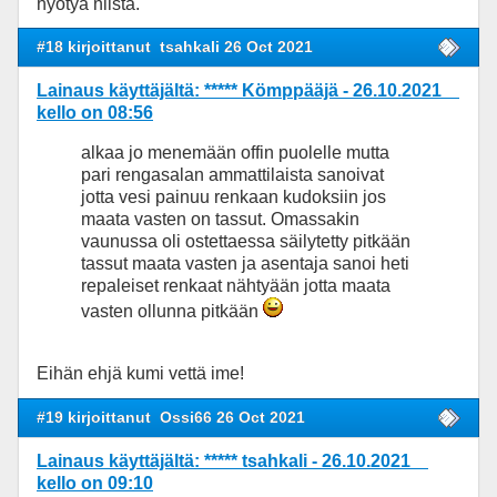
hyötyä niistä.
#18 kirjoittanut
tsahkali 26 Oct 2021
Lainaus käyttäjältä: ***** Kömppääjä - 26.10.2021
kello on 08:56
alkaa jo menemään offin puolelle mutta
pari rengasalan ammattilaista sanoivat
jotta vesi painuu renkaan kudoksiin jos
maata vasten on tassut. Omassakin
vaunussa oli ostettaessa säilytetty pitkään
tassut maata vasten ja asentaja sanoi heti
repaleiset renkaat nähtyään jotta maata
vasten ollunna pitkään
Eihän ehjä kumi vettä ime!
#19 kirjoittanut
Ossi66 26 Oct 2021
Lainaus käyttäjältä: ***** tsahkali - 26.10.2021
kello on 09:10