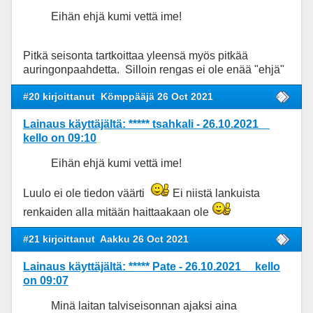
Eihän ehjä kumi vettä ime!
Pitkä seisonta tartkoittaa yleensä myös pitkää
auringonpaahdetta. Silloin rengas ei ole enää "ehjä"
#20 kirjoittanut
Kömppääjä 26 Oct 2021
Lainaus käyttäjältä: ***** tsahkali - 26.10.2021
kello on 09:10
Eihän ehjä kumi vettä ime!
Luulo ei ole tiedon väärti
Ei niistä lankuista
renkaiden alla mitään haittaakaan ole
#21 kirjoittanut
Aakku 26 Oct 2021
Lainaus käyttäjältä: ***** Pate - 26.10.2021 kello
on 09:07
Minä laitan talviseisonnan ajaksi aina