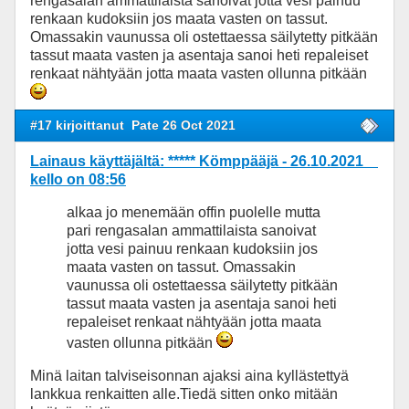
rengasalan ammattilaista sanoivat jotta vesi painuu
renkaan kudoksiin jos maata vasten on tassut.
Omassakin vaunussa oli ostettaessa säilytetty pitkään
tassut maata vasten ja asentaja sanoi heti repaleiset
renkaat nähtyään jotta maata vasten ollunna pitkään
#17 kirjoittanut
Pate 26 Oct 2021
Lainaus käyttäjältä: ***** Kömppääjä - 26.10.2021
kello on 08:56
alkaa jo menemään offin puolelle mutta
pari rengasalan ammattilaista sanoivat
jotta vesi painuu renkaan kudoksiin jos
maata vasten on tassut. Omassakin
vaunussa oli ostettaessa säilytetty pitkään
tassut maata vasten ja asentaja sanoi heti
repaleiset renkaat nähtyään jotta maata
vasten ollunna pitkään
Minä laitan talviseisonnan ajaksi aina kyllästettyä
lankkua renkaitten alle.Tiedä sitten onko mitään