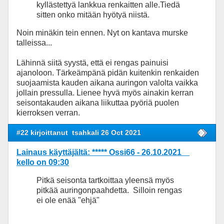
kyllästettyä lankkua renkaitten alle.Tiedä
sitten onko mitään hyötyä niistä.
Noin minäkin tein ennen. Nyt on kantava murske
talleissa...
Lähinnä siitä syystä, että ei rengas painuisi
ajanoloon. Tärkeämpänä pidän kuitenkin renkaiden
suojaamista kauden aikana auringon valolta vaikka
jollain pressulla. Lienee hyvä myös ainakin kerran
seisontakauden aikana liikuttaa pyöriä puolen
kierroksen verran.
#22 kirjoittanut
tsahkali 26 Oct 2021
Lainaus käyttäjältä: ***** Ossi66 - 26.10.2021
kello on 09:30
Pitkä seisonta tartkoittaa yleensä myös
pitkää auringonpaahdetta. Silloin rengas
ei ole enää "ehjä"