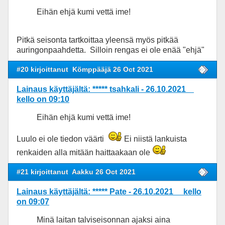
Eihän ehjä kumi vettä ime!
Pitkä seisonta tartkoittaa yleensä myös pitkää
auringonpaahdetta. Silloin rengas ei ole enää "ehjä"
#20 kirjoittanut
Kömppääjä 26 Oct 2021
Lainaus käyttäjältä: ***** tsahkali - 26.10.2021
kello on 09:10
Eihän ehjä kumi vettä ime!
Luulo ei ole tiedon väärti
Ei niistä lankuista
renkaiden alla mitään haittaakaan ole
#21 kirjoittanut
Aakku 26 Oct 2021
Lainaus käyttäjältä: ***** Pate - 26.10.2021 kello
on 09:07
Minä laitan talviseisonnan ajaksi aina