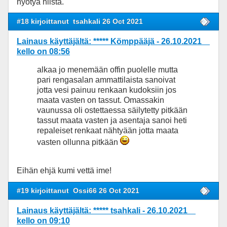
hyötyä niistä.
#18 kirjoittanut
tsahkali 26 Oct 2021
Lainaus käyttäjältä: ***** Kömppääjä - 26.10.2021
kello on 08:56
alkaa jo menemään offin puolelle mutta
pari rengasalan ammattilaista sanoivat
jotta vesi painuu renkaan kudoksiin jos
maata vasten on tassut. Omassakin
vaunussa oli ostettaessa säilytetty pitkään
tassut maata vasten ja asentaja sanoi heti
repaleiset renkaat nähtyään jotta maata
vasten ollunna pitkään
Eihän ehjä kumi vettä ime!
#19 kirjoittanut
Ossi66 26 Oct 2021
Lainaus käyttäjältä: ***** tsahkali - 26.10.2021
kello on 09:10