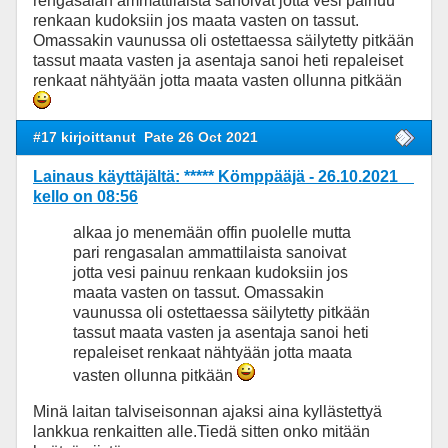
rengasalan ammattilaista sanoivat jotta vesi painuu
renkaan kudoksiin jos maata vasten on tassut.
Omassakin vaunussa oli ostettaessa säilytetty pitkään
tassut maata vasten ja asentaja sanoi heti repaleiset
renkaat nähtyään jotta maata vasten ollunna pitkään
#17 kirjoittanut
Pate 26 Oct 2021
Lainaus käyttäjältä: ***** Kömppääjä - 26.10.2021
kello on 08:56
alkaa jo menemään offin puolelle mutta
pari rengasalan ammattilaista sanoivat
jotta vesi painuu renkaan kudoksiin jos
maata vasten on tassut. Omassakin
vaunussa oli ostettaessa säilytetty pitkään
tassut maata vasten ja asentaja sanoi heti
repaleiset renkaat nähtyään jotta maata
vasten ollunna pitkään
Minä laitan talviseisonnan ajaksi aina kyllästettyä
lankkua renkaitten alle.Tiedä sitten onko mitään