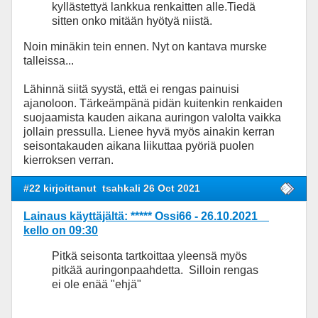
kyllästettyä lankkua renkaitten alle.Tiedä
sitten onko mitään hyötyä niistä.
Noin minäkin tein ennen. Nyt on kantava murske
talleissa...
Lähinnä siitä syystä, että ei rengas painuisi
ajanoloon. Tärkeämpänä pidän kuitenkin renkaiden
suojaamista kauden aikana auringon valolta vaikka
jollain pressulla. Lienee hyvä myös ainakin kerran
seisontakauden aikana liikuttaa pyöriä puolen
kierroksen verran.
#22 kirjoittanut
tsahkali 26 Oct 2021
Lainaus käyttäjältä: ***** Ossi66 - 26.10.2021
kello on 09:30
Pitkä seisonta tartkoittaa yleensä myös
pitkää auringonpaahdetta. Silloin rengas
ei ole enää "ehjä"