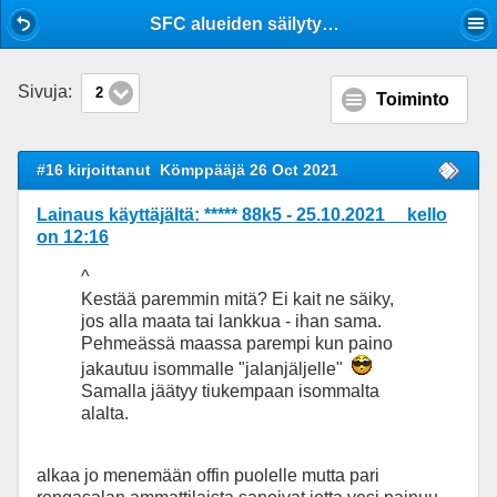
Mobile View
SFC alueiden säilytysalueen tyypillinen pohja? Nurmikko?
Sivuja:
2
Toiminto
#16 kirjoittanut
Kömppääjä 26 Oct 2021
Lainaus käyttäjältä: ***** 88k5 - 25.10.2021 kello
on 12:16
^
Kestää paremmin mitä? Ei kait ne säiky,
jos alla maata tai lankkua - ihan sama.
Pehmeässä maassa parempi kun paino
jakautuu isommalle "jalanjäljelle"
Samalla jäätyy tiukempaan isommalta
alalta.
alkaa jo menemään offin puolelle mutta pari