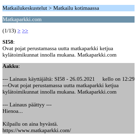
Matkailukeskustelut > Matkailu kotimaassa
Matkaparkki.com
(1/13)
>
>>
SI58
:
Ovat pojat perustamassa uutta matkaparkki ketjua
kylätoimikunnat innolla mukana. Matkaparkki.com
Aakku
:
--- Lainaus käyttäjältä: SI58 - 26.05.2021 kello on 12:29
---Ovat pojat perustamassa uutta matkaparkki ketjua
kylätoimikunnat innolla mukana. Matkaparkki.com
--- Lainaus päättyy ---
Hienoa...
Kilpailu on aina hyvästä.
https://www.matkaparkki.com/