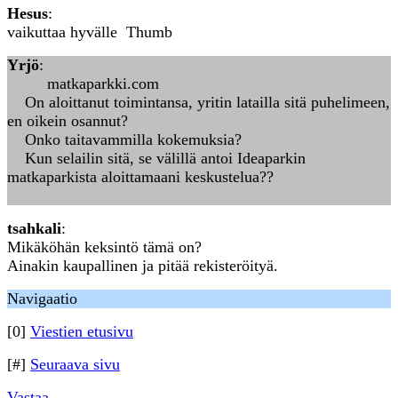
Hesus
:
vaikuttaa hyvälle Thumb
Yrjö
:
matkaparkki.com
On aloittanut toimintansa, yritin latailla sitä puhelimeen,
en oikein osannut?
Onko taitavammilla kokemuksia?
Kun selailin sitä, se välillä antoi Ideaparkin
matkaparkista aloittamaani keskustelua??
tsahkali
:
Mikäköhän keksintö tämä on?
Ainakin kaupallinen ja pitää rekisteröityä.
Navigaatio
[0]
Viestien etusivu
[#]
Seuraava sivu
Vastaa