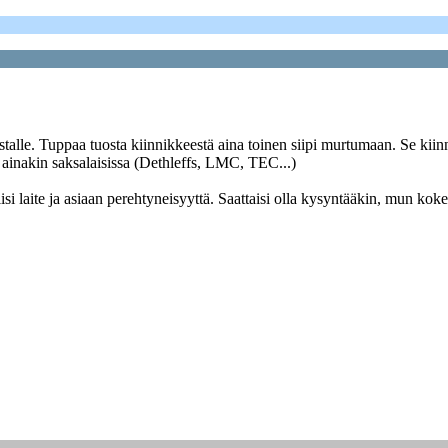
le. Tuppaa tuosta kiinnikkeestä aina toinen siipi murtumaan. Se kiinnike
ut ainakin saksalaisissa (Dethleffs, LMC, TEC...)
olisi laite ja asiaan perehtyneisyyttä. Saattaisi olla kysyntääkin, mu