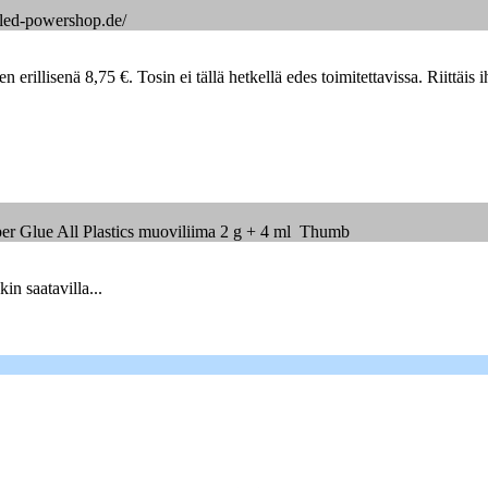
.led-powershop.de/
llisenä 8,75 €. Tosin ei tällä hetkellä edes toimitettavissa. Riittäis ihan
uper Glue All Plastics muoviliima 2 g + 4 ml Thumb
in saatavilla...