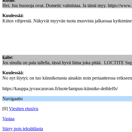
Kotilo
:
Hei. Juu huonoja ovat. Dometic valmistaa. Ja tämä myy. https://www
Kuulessää
:
Kiitos vihjeestä. Näkyvät myyvän tuota muovista jalkaosaa kytkimineen eri
kabe
:
Jos sinulla on pala tallella, tässä hyvä liima joka pitää. LOCTITE S
Kuulessää
:
No nyt löytyi; on tuo kiinnikenasta ainakin noin periaatteessa erikseenk
https://kauppa.jyvascaravan.fi/tuote/lampun-kiinnike-dethleffs/
Navigaatio
[0]
Viestien etusivu
Vastaa
Siirry pois tekstitilasta