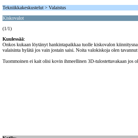
Tekniikkakeskustelut > Valaistus
Kiskovalot
(1/1)
Kuulessää
:
Onkos kukaan löytänyt hankintapaikkaa tuolle kiskovalon kiinnitysnastal
valaisinta hylätä jos vain jostain saisi. Noita valokiskoja olen tavann
Tuommoinen ei kait olisi kovin ihmeellinen 3D-tulostettavakaan jos 