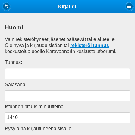
Mobile View
Kirjaudu
Huom!
Vain rekisteröityneet jäsenet pääsevät tälle alueelle.
Ole hyvä ja kirjaudu sisään tai
rekisteröi tunnus
keskustelualueelle Karavaanarin keskustelufoorumi.
Tunnus:
Salasana:
Istunnon pituus minuutteina:
Pysy aina kirjautuneena sisälle: