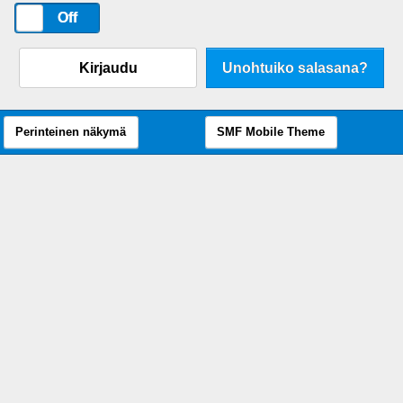
On
Off
Kirjaudu
Unohtuiko salasana?
Perinteinen näkymä
SMF Mobile Theme