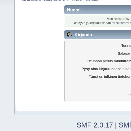
Huom!
Vain rekisteröity
Ole hyvä ja kirjaudu sisään tai
rekisteröi
Kirjaudu
Tunnu
Salasan
Istunnon pituus minuuttei
Pysy aina kirjautuneena sisäl
Tämä on julkinen tietoko
U
SMF 2.0.17
|
SMF