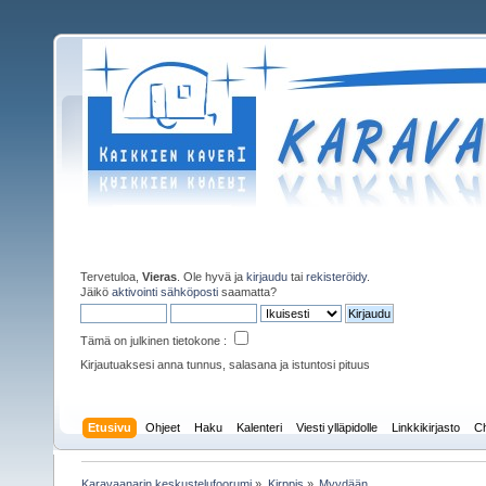
Tervetuloa,
Vieras
. Ole hyvä ja
kirjaudu
tai
rekisteröidy
.
Jäikö
aktivointi sähköposti
saamatta?
Tämä on julkinen tietokone :
Kirjautuaksesi anna tunnus, salasana ja istuntosi pituus
Etusivu
Ohjeet
Haku
Kalenteri
Viesti ylläpidolle
Linkkikirjasto
Ch
Karavaanarin keskustelufoorumi
»
Kirppis
»
Myydään