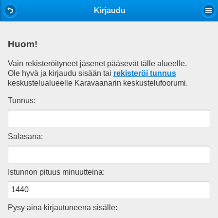
Mobile View
Kirjaudu
Huom!
Vain rekisteröityneet jäsenet pääsevät tälle alueelle.
Ole hyvä ja kirjaudu sisään tai
rekisteröi tunnus
keskustelualueelle Karavaanarin keskustelufoorumi.
Tunnus:
Salasana:
Istunnon pituus minuutteina:
Pysy aina kirjautuneena sisälle: