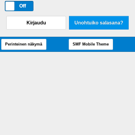
On
Off
Kirjaudu
Unohtuiko salasana?
Perinteinen näkymä
SMF Mobile Theme