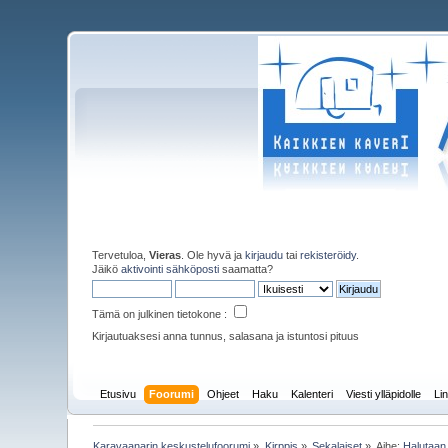
Tervetuloa,
Vieras
. Ole hyvä ja
kirjaudu
tai
rekisteröidy
.
Jäikö
aktivointi sähköposti
saamatta?
Tämä on julkinen tietokone :
Kirjautuaksesi anna tunnus, salasana ja istuntosi pituus
Etusivu
Foorumi
Ohjeet
Haku
Kalenteri
Viesti ylläpidolle
Lin
Karavaanarin keskustelufoorumi
»
Kirppis
»
Sekalaiset
»
Aihe:
Halutaan