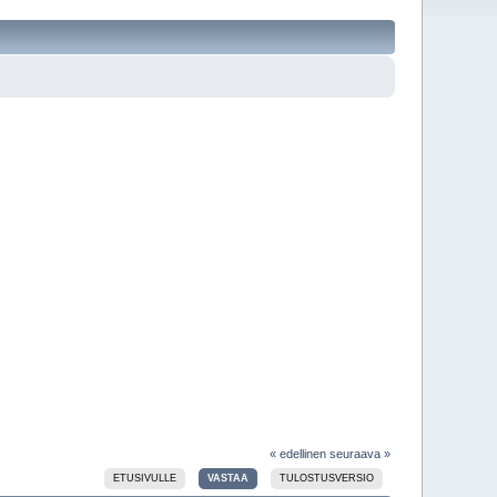
« edellinen
seuraava »
ETUSIVULLE
VASTAA
TULOSTUSVERSIO