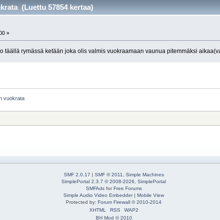
krata (Luettu 57854 kertaa)
00 »
lisko täällä rymässä ketään joka olis valmis vuokraamaan vaunua pitemmäksi aikaa(
n vuokrata
SMF 2.0.17
|
SMF © 2011
,
Simple Machines
SimplePortal 2.3.7 © 2008-2026, SimplePortal
SMFAds
for
Free Forums
Simple Audio Video Embedder
|
Mobile View
Protected by:
Forum Firewall © 2010-2014
XHTML
RSS
WAP2
BH Mod © 2010