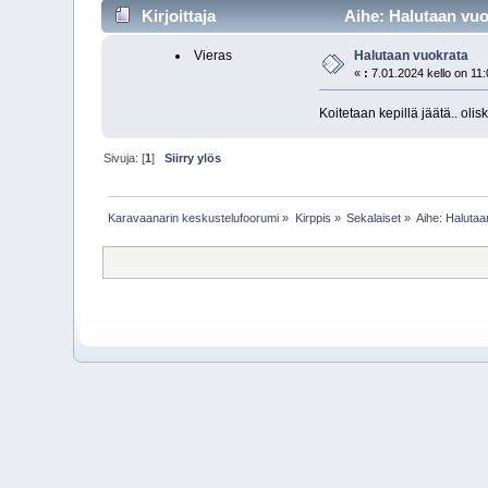
Kirjoittaja
Aihe: Halutaan vuo
Vieras
Halutaan vuokrata
«
:
7.01.2024 kello on 11:
Koitetaan kepillä jäätä.. o
Sivuja: [
1
]
Siirry ylös
Karavaanarin keskustelufoorumi
»
Kirppis
»
Sekalaiset
»
Aihe:
Halutaa