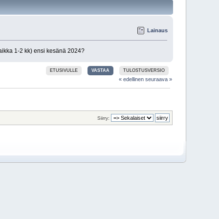
Lainaus
vaikka 1-2 kk) ensi kesänä 2024?
ETUSIVULLE
VASTAA
TULOSTUSVERSIO
« edellinen
seuraava »
Siirry: