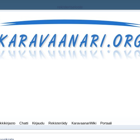
rekisteriseloste
kkikirjasto
Chatti
Kirjaudu
Rekisteröidy
KaravaanariWiki
Portaali
 vuokrata