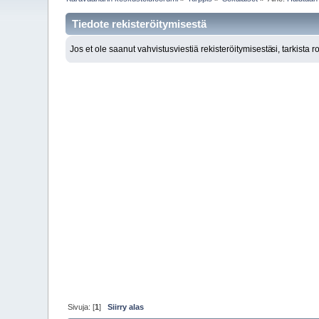
Tiedote rekisteröitymisestä
Jos et ole saanut vahvistusviestiä rekisteröitymisestä
si, tarkista 
Sivuja: [
1
]
Siirry alas