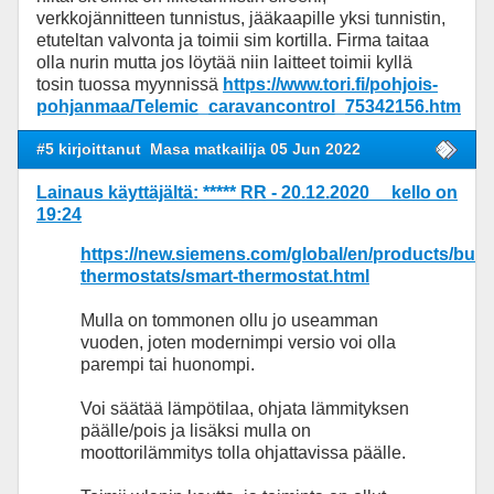
verkkojännitteen tunnistus, jääkaapille yksi tunnistin,
etuteltan valvonta ja toimii sim kortilla. Firma taitaa
olla nurin mutta jos löytää niin laitteet toimii kyllä
tosin tuossa myynnissä
https://www.tori.fi/pohjois-
pohjanmaa/Telemic_caravancontrol_75342156.htm
#5 kirjoittanut
Masa matkailija 05 Jun 2022
Lainaus käyttäjältä: ***** RR - 20.12.2020 kello on
19:24
https://new.siemens.com/global/en/products/buil
thermostats/smart-thermostat.html
Mulla on tommonen ollu jo useamman
vuoden, joten modernimpi versio voi olla
parempi tai huonompi.
Voi säätää lämpötilaa, ohjata lämmityksen
päälle/pois ja lisäksi mulla on
moottorilämmitys tolla ohjattavissa päälle.