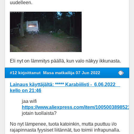
uudelleen.
Eli nyt on lämmitys päällä, kun valo näkyy ikkunasta.
#12 kirjoittanut
Masa matkailija 07 Jun 2022
Lainaus käyttäjältä: ***** Karabiilisti - 6.06.2022
kello on 21:46
jaa wifi
https://www.aliexpress.com/item/10050038985213
jotain tuollaista?
No nyt lämpenee, tuota katoinkin, mutta puuttuu i/o
rajapinnasta fyysiset liitännät, tuo toimii infrapunalla.