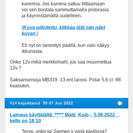
kaverina. Jos kamera sattuu tilttaamaan
voi sen bootata sammuttamalla pistorasia
ja käynnistämällä uudelleen.
(
Kuva piiloitettu, klikkaa tätä niin näet
kuvan
.)
Eli nyt on lämmitys päällä, kun valo näkyy
ikkunasta.
Onko 12v mikä merkki/malli, jos saa muunnettua
12v.?
Saksanseisoja MB319 -13 ent lanssi. Polar 5.6 ct -98
kaasuton.
#14 kirjoittanut
99 07 Jun 2022
Lainaus käyttäjältä: ***** Matti_Kojo - 5.06.2022
kello on 18:10
Terve, onko toi Siemen s vielä käytössä?