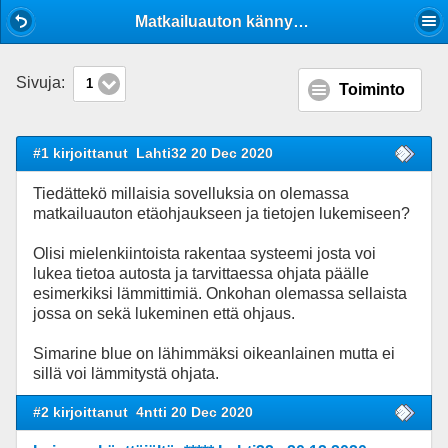
Mobile View
Matkailuauton kännykkäohjaus
Sivuja:
1
Toiminto
#1 kirjoittanut
Lahti32 20 Dec 2020
Tiedättekö millaisia sovelluksia on olemassa
matkailuauton etäohjaukseen ja tietojen lukemiseen?
Olisi mielenkiintoista rakentaa systeemi josta voi
lukea tietoa autosta ja tarvittaessa ohjata päälle
esimerkiksi lämmittimiä. Onkohan olemassa sellaista
jossa on sekä lukeminen että ohjaus.
Simarine blue on lähimmäksi oikeanlainen mutta ei
sillä voi lämmitystä ohjata.
#2 kirjoittanut
4ntti 20 Dec 2020