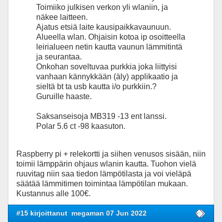
Toimiiko julkisen verkon yli wlaniin, ja
näkee laitteen.
Ajatus etsiä laite kausipaikkavaunuun.
Alueella wlan. Ohjaisin kotoa ip osoitteella
leirialueen netin kautta vaunun lämmitintä
ja seurantaa.
Onkohan soveltuvaa purkkia joka liittyisi
vanhaan kännykkään (äly) applikaatio ja
sieltä bt ta usb kautta i/o purkkiin.?
Guruille haaste.
Saksanseisoja MB319 -13 ent lanssi.
Polar 5.6 ct -98 kaasuton.
Raspberry pi + relekortti ja siihen venusos sisään, niin
toimii lämppärin ohjaus wlanin kautta. Tuohon vielä
ruuvitag niin saa tiedon lämpötilasta ja voi vieläpä
säätää lämmitimen toimintaa lämpötilan mukaan.
Kustannus alle 100€.
#15 kirjoittanut
megaman 07 Jun 2022