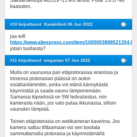
Saksanseisoja MB319 -13 ent lanssi. Polar 5.6 ct -98
kaasuton.
#10 kirjoittanut
Karabiilisti 06 Jun 2022
jaa wifi
https://www.aliexpress.com/item/1005003898521354.ht
jotain tuollaista?
#11 kirjoittanut
megaman 07 Jun 2022
Mulla on vaunussa pari etäpistorasiaa wlanissa ja
toisessa pistorasian päässä on auton
sisätilanlämmitin, jonka voi etänä kännykästä
käynnistää ja saada vaunu lämpenemään.
Samassa töpselissä on 5W ledvalaistus, niin
kamerasta nään, jos valo palaa ikkunassa, silloin
vaunukin lämpiää.
Toinen etäpistorasia on webkameran kaverina. Jos
kamera sattuu tilttaamaan voi sen bootata
sammuttamalla pistorasia ja käynnistämällä