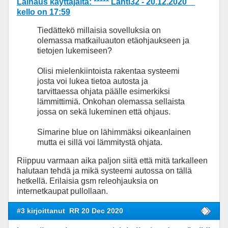
Lainaus käyttäjältä: ***** Lahti32 - 20.12.2020
kello on 17:59
Tiedättekö millaisia sovelluksia on
olemassa matkailuauton etäohjaukseen ja
tietojen lukemiseen?
Olisi mielenkiintoista rakentaa systeemi
josta voi lukea tietoa autosta ja
tarvittaessa ohjata päälle esimerkiksi
lämmittimiä. Onkohan olemassa sellaista
jossa on sekä lukeminen että ohjaus.
Simarine blue on lähimmäksi oikeanlainen
mutta ei sillä voi lämmitystä ohjata.
Riippuu varmaan aika paljon siitä että mitä tarkalleen
halutaan tehdä ja mikä systeemi autossa on tällä
hetkellä. Erilaisia gsm releohjauksia on
internetkaupat pullollaan.
#3 kirjoittanut
RR 20 Dec 2020