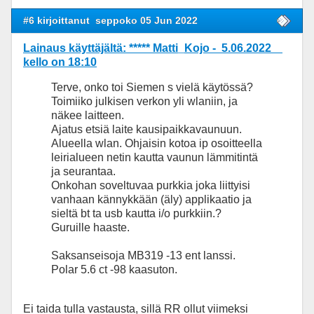
#6 kirjoittanut
seppoko 05 Jun 2022
Lainaus käyttäjältä: ***** Matti_Kojo - 5.06.2022
kello on 18:10
Terve, onko toi Siemen s vielä käytössä?
Toimiiko julkisen verkon yli wlaniin, ja
näkee laitteen.
Ajatus etsiä laite kausipaikkavaunuun.
Alueella wlan. Ohjaisin kotoa ip osoitteella
leirialueen netin kautta vaunun lämmitintä
ja seurantaa.
Onkohan soveltuvaa purkkia joka liittyisi
vanhaan kännykkään (äly) applikaatio ja
sieltä bt ta usb kautta i/o purkkiin.?
Guruille haaste.
Saksanseisoja MB319 -13 ent lanssi.
Polar 5.6 ct -98 kaasuton.
Ei taida tulla vastausta, sillä RR ollut viimeksi