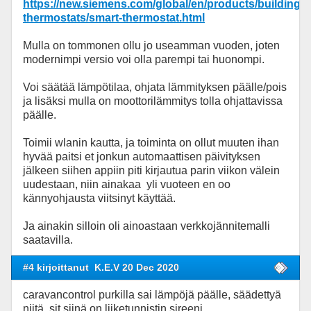
https://new.siemens.com/global/en/products/buildings
thermostats/smart-thermostat.html
Mulla on tommonen ollu jo useamman vuoden, joten
modernimpi versio voi olla parempi tai huonompi.
Voi säätää lämpötilaa, ohjata lämmityksen päälle/pois
ja lisäksi mulla on moottorilämmitys tolla ohjattavissa
päälle.
Toimii wlanin kautta, ja toiminta on ollut muuten ihan
hyvää paitsi et jonkun automaattisen päivityksen
jälkeen siihen appiin piti kirjautua parin viikon välein
uudestaan, niin ainakaa yli vuoteen en oo
kännyohjausta viitsinyt käyttää.
Ja ainakin silloin oli ainoastaan verkkojännitemalli
saatavilla.
#4 kirjoittanut
K.E.V 20 Dec 2020
caravancontrol purkilla sai lämpöjä päälle, säädettyä
niitä. sit siinä on liiketunnistin sireeni,