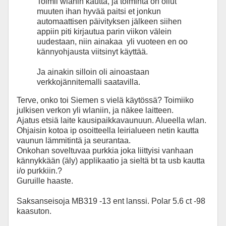
Toimii wlanin kautta, ja toiminta on ollut
muuten ihan hyvää paitsi et jonkun
automaattisen päivityksen jälkeen siihen
appiin piti kirjautua parin viikon välein
uudestaan, niin ainakaa yli vuoteen en oo
kännyohjausta viitsinyt käyttää.
Ja ainakin silloin oli ainoastaan
verkkojännitemalli saatavilla.
Terve, onko toi Siemen s vielä käytössä? Toimiiko
julkisen verkon yli wlaniin, ja näkee laitteen.
Ajatus etsiä laite kausipaikkavaunuun. Alueella wlan.
Ohjaisin kotoa ip osoitteella leirialueen netin kautta
vaunun lämmitintä ja seurantaa.
Onkohan soveltuvaa purkkia joka liittyisi vanhaan
kännykkään (äly) applikaatio ja sieltä bt ta usb kautta
i/o purkkiin.?
Guruille haaste.
Saksanseisoja MB319 -13 ent lanssi. Polar 5.6 ct -98
kaasuton.