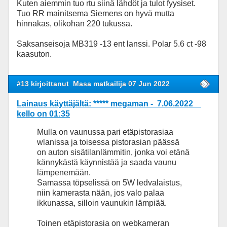
Kuten aiemmin tuo rtu siinä lähdöt ja tulot fyysiset.
Tuo RR mainitsema Siemens on hyvä mutta
hinnakas, olikohan 220 tukussa.
Saksanseisoja MB319 -13 ent lanssi. Polar 5.6 ct -98
kaasuton.
#13 kirjoittanut
Masa matkailija 07 Jun 2022
Lainaus käyttäjältä: ***** megaman - 7.06.2022
kello on 01:35
Mulla on vaunussa pari etäpistorasiaa
wlanissa ja toisessa pistorasian päässä
on auton sisätilanlämmitin, jonka voi etänä
kännykästä käynnistää ja saada vaunu
lämpenemään.
Samassa töpselissä on 5W ledvalaistus,
niin kamerasta nään, jos valo palaa
ikkunassa, silloin vaunukin lämpiää.
Toinen etäpistorasia on webkameran