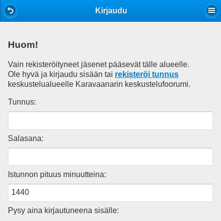
Mobile View
Kirjaudu
Huom!
Vain rekisteröityneet jäsenet pääsevät tälle alueelle.
Ole hyvä ja kirjaudu sisään tai
rekisteröi tunnus
keskustelualueelle Karavaanarin keskustelufoorumi.
Tunnus:
Salasana:
Istunnon pituus minuutteina:
Pysy aina kirjautuneena sisälle: