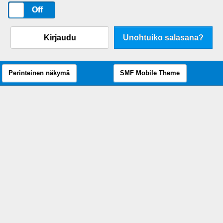
On
Off
Kirjaudu
Unohtuiko salasana?
Perinteinen näkymä
SMF Mobile Theme