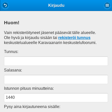
Mobile View
Kirjaudu
Huom!
Vain rekisteröityneet jäsenet pääsevät tälle alueelle.
Ole hyvä ja kirjaudu sisään tai
rekisteröi tunnus
keskustelualueelle Karavaanarin keskustelufoorumi.
Tunnus:
Salasana:
Istunnon pituus minuutteina:
Pysy aina kirjautuneena sisälle: