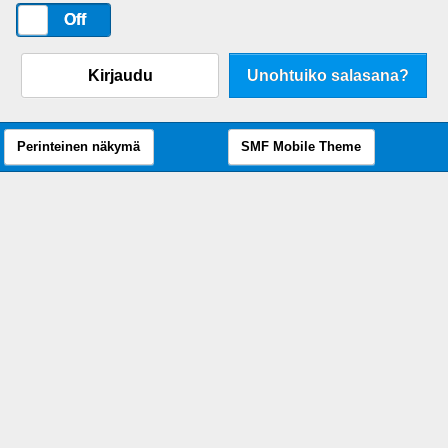
On
Off
Kirjaudu
Unohtuiko salasana?
Perinteinen näkymä
SMF Mobile Theme