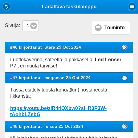
Mobile View
Ladattava taskulamppu
Sivuja:
4
Toiminto
#46 kirjoittanut
Stara 25 Oct 2024
Luottokaverina, sateella ja pakkasella,
Led Lenser
P7
, ei muuta tarvitse!
#47 kirjoittanut
megaman 25 Oct 2024
Tässä esittely tuosta kohua(kin) nostaneesta
fikkarista:
https://youtu.be/zIR4riQXbw0?si=R0P3W-
tAohbLZsbG
#48 kirjoittanut
reissu 25 Oct 2024