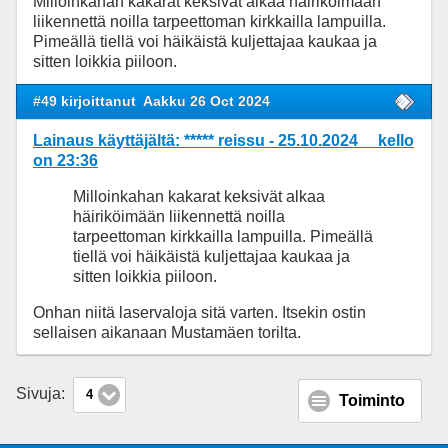
Milloinkahan kakarat keksivät alkaa häiriköimään
liikennettä noilla tarpeettoman kirkkailla lampuilla.
Pimeällä tiellä voi häikäistä kuljettajaa kaukaa ja
sitten loikkia piiloon.
#49 kirjoittanut
Aakku 26 Oct 2024
Lainaus käyttäjältä: ***** reissu - 25.10.2024 kello
on 23:36
Milloinkahan kakarat keksivät alkaa
häiriköimään liikennettä noilla
tarpeettoman kirkkailla lampuilla. Pimeällä
tiellä voi häikäistä kuljettajaa kaukaa ja
sitten loikkia piiloon.
Onhan niitä laservaloja sitä varten. Itsekin ostin
sellaisen aikanaan Mustamäen torilta.
Sivuja:
4
Toiminto