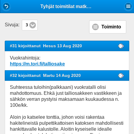
Mobile View
Tyhjät toimitilat matkailukaluston säilyttämiseen, mitä vaatimuksia?
Sivuja:
3
Toiminto
#31 kirjoittanut
Hesus 13 Aug 2020
Vuokrahintoja:
https://m.tori.fi/talliosake
#32 kirjoittanut
Martu 14 Aug 2020
Suhteessa tuloihin(palkkaani) vuokratalli olisi
mahdottomuus. Ehkä just talliosakkeen vastikkeen ja
sähkön verran pystyisi maksamaan kuukaudessa n.
100e/kk.
Aloin jo katselee tonttia, johon voisi rakentaa
hakitelineistä pulpettikattoisen katoksen mahdollisesti
hankittavalle kalustolle. Aloitin kyseiselle idealle