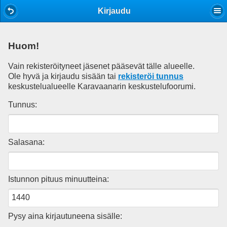
Mobile View
Kirjaudu
Huom!
Vain rekisteröityneet jäsenet pääsevät tälle alueelle.
Ole hyvä ja kirjaudu sisään tai
rekisteröi tunnus
keskustelualueelle Karavaanarin keskustelufoorumi.
Tunnus:
Salasana:
Istunnon pituus minuutteina:
Pysy aina kirjautuneena sisälle: