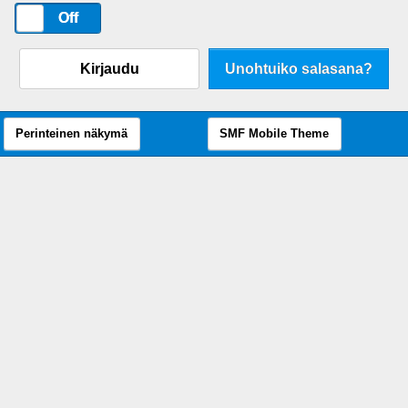
On
Off
Kirjaudu
Unohtuiko salasana?
Perinteinen näkymä
SMF Mobile Theme