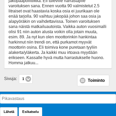
jakopääpoliitiikka. Eli tuleville harrastajille
varoituksen sana. Ennen vuotta 90 valmistetut 2.5
litraiset ovat haastavia koska osia ei juurikaan ole
enää tarjolla. 90 vaihtuu jakopää johon saa osia ja
alapyöräkin on vaihdettavissa. Toinen varoituksen
sana näistä matkailuautoista. Vaikka auton vuosimalli
olisi 91 niin auton alusta voikin olla jotain muuta,
esim. 89. Ja nyt kun olen moottorinkin hankintaa
harkinnut niin trendi on, että purkamot myyvät
moottorin osina. Eli toimiva kone puretaan tyyliin
alakerta/yläkerta. Ja kaikki muu irtoava myydään
erikseen. Kassalle hyvä mutta harrastukselle huono.
Homma jatkuu...
Sivuja:
1
Toiminto
Lähetä
Esikatselu
Perinteinen näkymä
SMF Mobile Theme