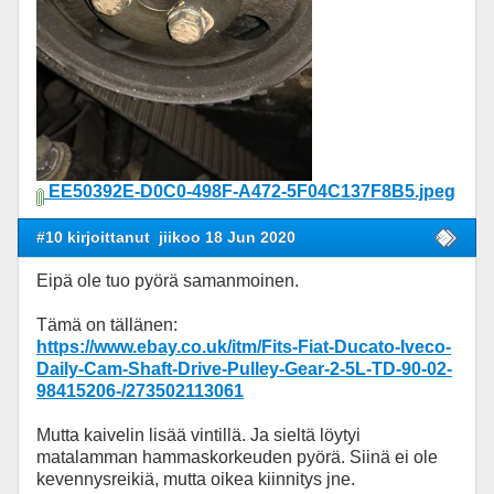
EE50392E-D0C0-498F-A472-5F04C137F8B5.jpeg
#10 kirjoittanut
jiikoo 18 Jun 2020
Eipä ole tuo pyörä samanmoinen.
Tämä on tällänen:
https://www.ebay.co.uk/itm/Fits-Fiat-Ducato-Iveco-
Daily-Cam-Shaft-Drive-Pulley-Gear-2-5L-TD-90-02-
98415206-/273502113061
Mutta kaivelin lisää vintillä. Ja sieltä löytyi
matalamman hammaskorkeuden pyörä. Siinä ei ole
kevennysreikiä, mutta oikea kiinnitys jne.