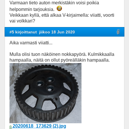
Varmaan tieto auton merkistäkin voisi poikia
helpommin tarjouksia.
Veikkaan kyllä, että alkaa V-kirjaimella: viiatti, voorti
vai volkkari?
#5 kirjoittanut
jiikoo 18 Jun 2020
Aika varmasti viiatti...
Mulla olisi tuon näköinen nokkapyörä. Kulmikkaalla
hampaalla, näitä on ollut pyöreälläkin hampaalla.
20200618_173629 (2).jpg