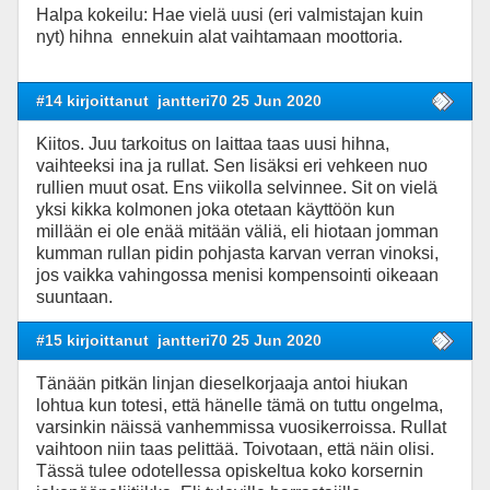
Halpa kokeilu: Hae vielä uusi (eri valmistajan kuin
nyt) hihna ennekuin alat vaihtamaan moottoria.
#14 kirjoittanut
jantteri70 25 Jun 2020
Kiitos. Juu tarkoitus on laittaa taas uusi hihna,
vaihteeksi ina ja rullat. Sen lisäksi eri vehkeen nuo
rullien muut osat. Ens viikolla selvinnee. Sit on vielä
yksi kikka kolmonen joka otetaan käyttöön kun
millään ei ole enää mitään väliä, eli hiotaan jomman
kumman rullan pidin pohjasta karvan verran vinoksi,
jos vaikka vahingossa menisi kompensointi oikeaan
suuntaan.
#15 kirjoittanut
jantteri70 25 Jun 2020
Tänään pitkän linjan dieselkorjaaja antoi hiukan
lohtua kun totesi, että hänelle tämä on tuttu ongelma,
varsinkin näissä vanhemmissa vuosikerroissa. Rullat
vaihtoon niin taas pelittää. Toivotaan, että näin olisi.
Tässä tulee odotellessa opiskeltua koko korsernin