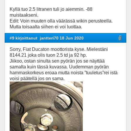
Kyllä tuo 2.5 litranen tuli jo aiemmin. -88
muistaakseni.
Edit: Voin muuten olla väärässä wikin perusteella.
Mutta toisaalta siihen ei voi luottaa.
#9 kirjoittanut
jantteri70 18 Jun 2020
Sorry, Fiat Ducaton moottorista kyse. Mielestäni
8144.21 joka olis tuon 2.5 td ja 92 hp.
Jiikoo, ostan sinulta sen pyörän jos se näyttää
samalta kuin tässä kuvassa. Uudemman pyörän
hammaskorkeus eroaa mutta noista ”tuuletus”rei istä
voisi päätellä jos on sama.