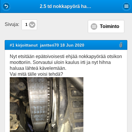
Mobile View
2.5 td nokkapyörä hakusessa mk1 -88
Sivuja:
1
Toiminto
#1 kirjoittanut
jantteri70 18 Jun 2020
Nyt etsitään epätoivoisesti ehjää nokkapyörää otsikon
moottoriin. Sorvautui uloin kaulus irti ja nyt hihna
haluaa lähteä kävelemään.
Vai mitä tälle voisi tehdä?