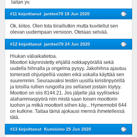
laitan yv.
#11 kirjoittanut
jantteri70 18 Jun 2020
Ok, kiitos. Olen tota tiiraillutkin mutta kuvitellut sen
olevan uudempaan versioon. Otetaas selvää.
#12 kirjoittanut
jantteri70 24 Jun 2020
Hiukan väliaikatietoa.
Moottori käynnistetty ehjällä nokkapyörällä sekä
uudella hihnalla ja ongelma pysyy. Jakohihna ajautuu
tomerasti ohjuripelliä vasten eikä uskalla käyttää sen
suuremmin. Seuraavaksi testiin uusilla kiristinpyörillä
ja toisilla rullien rungoilla jos sellaiset jostain löytyy.
Moottori on siis 8144.21. Jos jäljelle jää syylliseksi
alahammaspyörä niin mistä saan toisen moottorin
tuohon ja mitkä moottorit siihen käy... Hymermobil 644
on kulkine. Taitaa tämä ajokausi mennä ihmetellessä
tätä.
#13 kirjoittanut
Kumisimo 25 Jun 2020