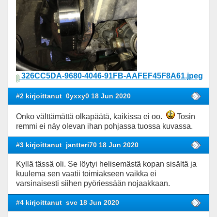
326CC5DA-9680-4046-91FB-AAFEF45F8A61.jpeg
#2 kirjoittanut
0yxxy0 18 Jun 2020
Onko välttämättä olkapäätä, kaikissa ei oo.
Tosin
remmi ei näy olevan ihan pohjassa tuossa kuvassa.
#3 kirjoittanut
jantteri70 18 Jun 2020
Kyllä tässä oli. Se löytyi helisemästä kopan sisältä ja
kuulema sen vaatii toimiakseen vaikka ei
varsinaisesti siihen pyöriessään nojaakkaan.
#4 kirjoittanut
svc 18 Jun 2020