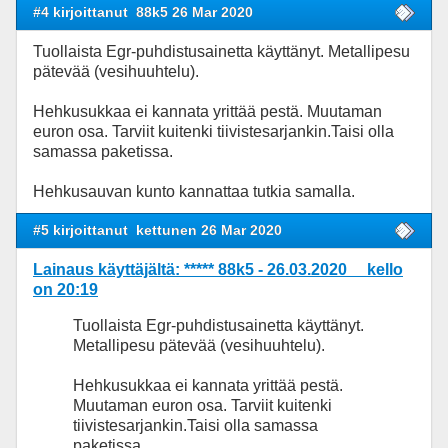
#4 kirjoittanut
88k5 26 Mar 2020
Tuollaista Egr-puhdistusainetta käyttänyt. Metallipesu
pätevää (vesihuuhtelu).
Hehkusukkaa ei kannata yrittää pestä. Muutaman
euron osa. Tarviit kuitenki tiivistesarjankin.T
aisi olla
samassa paketissa.
Hehkusauvan kunto kannattaa tutkia samalla.
#5 kirjoittanut
kettunen 26 Mar 2020
Lainaus käyttäjältä: ***** 88k5 - 26.03.2020 kello
on 20:19
Tuollaista Egr-puhdistusainetta käyttänyt.
Metallipesu pätevää (vesihuuhtelu).
Hehkusukkaa ei kannata yrittää pestä.
Muutaman euron osa. Tarviit kuitenki
tiivistesarjankin.T
aisi olla samassa
paketissa.