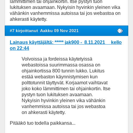
lämmittimen tai ohjainkortin. Itse pystyn tuon
lukituksen avaamaan. Nykyisin hyvinkin yleinen vika
vähänkin vanhemmissa autoissa tai jos webastoa on
ahkerasti käytetty.
#7 kirjoittanut
Aakku 09 Nov 2021
Lainaus käyttäjältä: ***** jak900 - 8.11.2021 kello
on 22:44
Volvoissa ja fordeissa käytetyissä
webastoissa suurimmassa osassa on
ohjainkortissa 800 tunnin lukko. Lukitus
estää webaston käynnistymisen kun
polttotunnit täyttyvät. Korjaamot vaihtavat
joko koko lämmittimen tai ohjainkortin. Itse
pystyn tuon lukituksen avaamaan.
Nykyisin hyvinkin yleinen vika vähänkin
vanhemmissa autoissa tai jos webastoa
on ahkerasti käytetty.
Pitääkö tuo todella paikkansa...