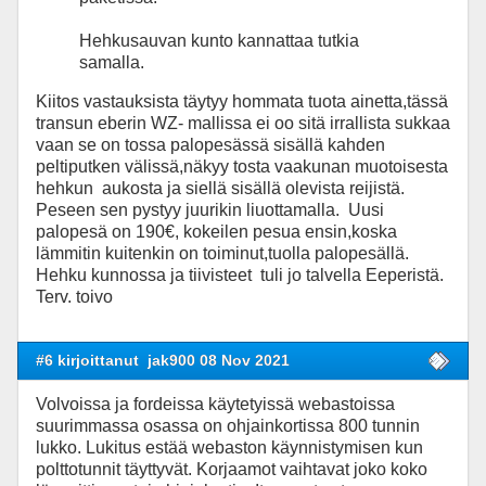
Hehkusauvan kunto kannattaa tutkia
samalla.
Kiitos vastauksista täytyy hommata tuota ainetta,tässä
transun eberin WZ- mallissa ei oo sitä irrallista sukkaa
vaan se on tossa palopesässä sisällä kahden
peltiputken välissä,näkyy tosta vaakunan muotoisesta
hehkun aukosta ja siellä sisällä olevista reijistä.
Peseen sen pystyy juurikin liuottamalla. Uusi
palopesä on 190€, kokeilen pesua ensin,koska
lämmitin kuitenkin on toiminut,tuolla palopesällä.
Hehku kunnossa ja tiivisteet tuli jo talvella Eeperistä.
Terv. toivo
#6 kirjoittanut
jak900 08 Nov 2021
Volvoissa ja fordeissa käytetyissä webastoissa
suurimmassa osassa on ohjainkortissa 800 tunnin
lukko. Lukitus estää webaston käynnistymisen kun
polttotunnit täyttyvät. Korjaamot vaihtavat joko koko