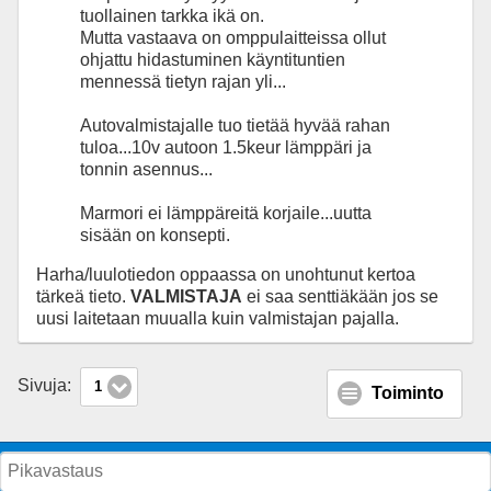
tuollainen tarkka ikä on.
Mutta vastaava on omppulaitteissa ollut
ohjattu hidastuminen käyntituntien
mennessä tietyn rajan yli...
Autovalmistajalle tuo tietää hyvää rahan
tuloa...10v autoon 1.5keur lämppäri ja
tonnin asennus...
Marmori ei lämppäreitä korjaile...uutta
sisään on konsepti.
Harha/luulotiedon oppaassa on unohtunut kertoa
tärkeä tieto.
VALMISTAJA
ei saa senttiäkään jos se
uusi laitetaan muualla kuin valmistajan pajalla.
Sivuja:
1
Toiminto