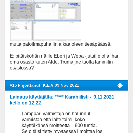
mutta paloilmapuhallin alkaa oleen tiesäpäässä..
E: pitäisköhän näille Eberi ja Weba -jutuille olla ihan
oma osasto kuten Alde, Truma jne tuolla lämmitin
osastossa?
#15 kirjoittanut
K.E.V 09 Nov 2021
Lainaus käyttäjältä: ***** Karabiilisti - 9.11.2021
kello on 12:22
Lämppäri valmistaja on halunnut
varmistaa että laite toimii koko
käyttöikänsä moitteetta = 800 tuntia.
Se pitäisi tietty myytäessä ilmoittaa jos