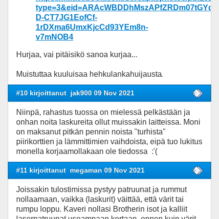
type=3&eid=ARAcWBDDhMszAPfZRDm07tGYdp
D-CT7JG1EofCf-
1rDXma6UmxKjcCd93YEm8n-
v7mNOB4
Hurjaa, vai pitäisikö sanoa kurjaa...
Muistuttaa kuuluisaa hehkulankahuijausta
.
#10 kirjoittanut
jak900 09 Nov 2021
Niinpä, rahastus tuossa on mielessä pelkästään ja
onhan noita laskureita ollut muissakin laitteissa. Moni
on maksanut pitkän pennin noista "turhista"
piirikorttien ja lämmittimien vaihdoista, eipä tuo lukitus
monella korjaamollakaan ole tiedossa :'(
#11 kirjoittanut
megaman 09 Nov 2021
Joissakin tulostimissa pystyy patruunat ja rummut
nollaamaan, vaikka (laskurit) väittää, että värit tai
rumpu loppu. Kaveri nollasi Brotherin isot ja kalliit
laserpatruunat useampaan kertaan, ennen kuin värit