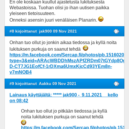
En ole koskaan kuullut ajastetusta lukituksesta
Webastoissa. Tuohan olisi jo ihan uutisen paikka
yleiseen tietoisuuteen.
Onneksi asensin juuri venäläisen Planarin.
#8 kirjoittanut
jak900 09 Nov 2021
Onhan tuo ollut jo jonkin aikaa tiedossa ja kyllä noita
lukituksen purkuja on saanut tehdä
https://m.facebook.com/Sercap.fi/photos/pb.15160204
type=3&eid=ARAcWBDDhMszAPfZRDm07tGYdp8OgM
D-CT7JG1EofCf-1rDXma6UmxKjcCd93YEm8n-
v7mNOB4
#9 kirjoittanut
Aakku 09 Nov 2021
Lainaus käyttäjältä: ***** jak900 - 9.11.2021 kello
on 08:42
Onhan tuo ollut jo pitkään tiedossa ja kyllä
noita lukituksen purkuja on saanut tehdä
https://m.facebook.com/Sercap.fi/photos/pb.151