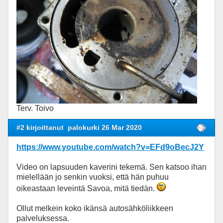
Terv. Toivo
#2 kirjoittanut
palokurki 26 Mar 2020
https://www.youtube.com/watch?v=EFd9oBecJ2Y
Video on lapsuuden kaverini tekemä. Sen katsoo ihan
mielellään jo senkin vuoksi, että hän puhuu
oikeastaan leveintä Savoa, mitä tiedän.
Ollut melkein koko ikänsä autosähköliikkeen
palveluksessa.