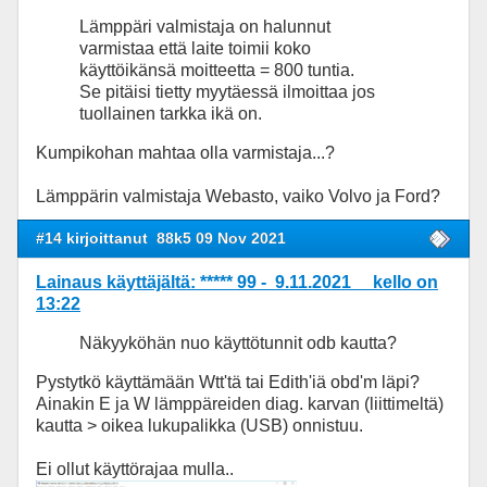
Lämppäri valmistaja on halunnut
varmistaa että laite toimii koko
käyttöikänsä moitteetta = 800 tuntia.
Se pitäisi tietty myytäessä ilmoittaa jos
tuollainen tarkka ikä on.
Kumpikohan mahtaa olla varmistaja...?
Lämppärin valmistaja Webasto, vaiko Volvo ja Ford?
#14 kirjoittanut
88k5 09 Nov 2021
Lainaus käyttäjältä: ***** 99 - 9.11.2021 kello on
13:22
Näkyyköhän nuo käyttötunnit odb kautta?
Pystytkö käyttämään Wtt'tä tai Edith'iä obd'm läpi?
Ainakin E ja W lämppäreiden diag. karvan (liittimeltä)
kautta > oikea lukupalikka (USB) onnistuu.
Ei ollut käyttörajaa mulla..