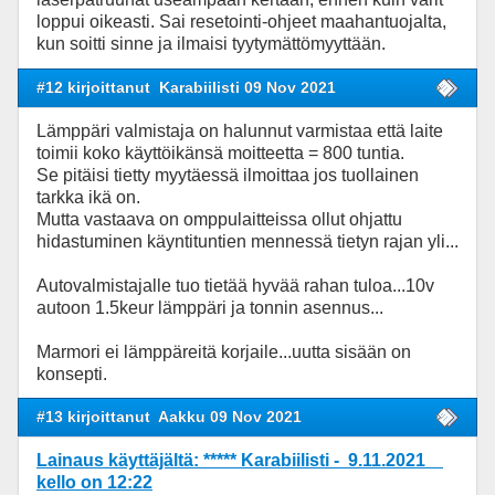
loppui oikeasti. Sai resetointi-ohjeet maahantuojalta,
kun soitti sinne ja ilmaisi tyytymättömyyttään.
#12 kirjoittanut
Karabiilisti 09 Nov 2021
Lämppäri valmistaja on halunnut varmistaa että laite
toimii koko käyttöikänsä moitteetta = 800 tuntia.
Se pitäisi tietty myytäessä ilmoittaa jos tuollainen
tarkka ikä on.
Mutta vastaava on omppulaitteissa ollut ohjattu
hidastuminen käyntituntien mennessä tietyn rajan yli...
Autovalmistajalle tuo tietää hyvää rahan tuloa...10v
autoon 1.5keur lämppäri ja tonnin asennus...
Marmori ei lämppäreitä korjaile...uutta sisään on
konsepti.
#13 kirjoittanut
Aakku 09 Nov 2021
Lainaus käyttäjältä: ***** Karabiilisti - 9.11.2021
kello on 12:22