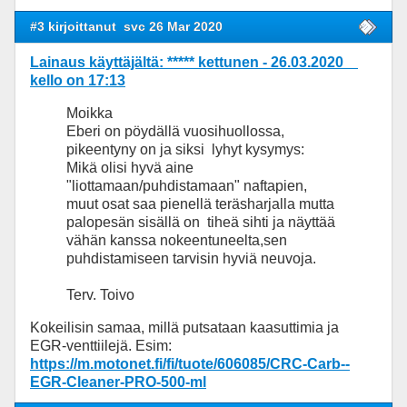
#3 kirjoittanut
svc 26 Mar 2020
Lainaus käyttäjältä: ***** kettunen - 26.03.2020
kello on 17:13
Moikka
Eberi on pöydällä vuosihuollossa,
pikeentyny on ja siksi lyhyt kysymys:
Mikä olisi hyvä aine
"liottamaan/puhdistamaan" naftapien,
muut osat saa pienellä teräsharjalla mutta
palopesän sisällä on tiheä sihti ja näyttää
vähän kanssa nokeentuneelta,sen
puhdistamiseen tarvisin hyviä neuvoja.
Terv. Toivo
Kokeilisin samaa, millä putsataan kaasuttimia ja
EGR-venttiilejä. Esim:
https://m.motonet.fi/fi/tuote/606085/CRC-Carb--
EGR-Cleaner-PRO-500-ml