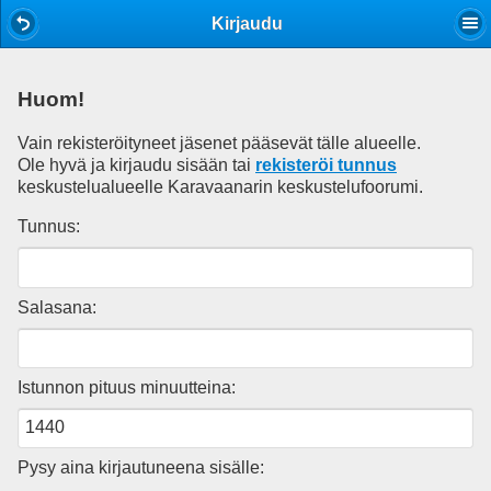
Mobile View
Kirjaudu
Huom!
Vain rekisteröityneet jäsenet pääsevät tälle alueelle.
Ole hyvä ja kirjaudu sisään tai
rekisteröi tunnus
keskustelualueelle Karavaanarin keskustelufoorumi.
Tunnus:
Salasana:
Istunnon pituus minuutteina:
Pysy aina kirjautuneena sisälle: