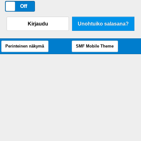
On
Off
Kirjaudu
Unohtuiko salasana?
Perinteinen näkymä
SMF Mobile Theme