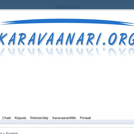
rekisteriseloste
Chatti
Kirjaudu
Rekisteröidy
KaravaanariWiki
Portaali
ut
»
Projektit