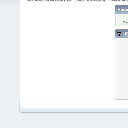
Huo
Ole
K