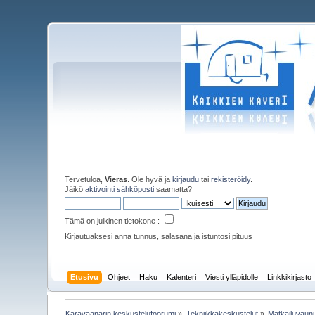
Tervetuloa,
Vieras
. Ole hyvä ja
kirjaudu
tai
rekisteröidy
.
Jäikö
aktivointi sähköposti
saamatta?
Tämä on julkinen tietokone :
Kirjautuaksesi anna tunnus, salasana ja istuntosi pituus
Etusivu
Ohjeet
Haku
Kalenteri
Viesti ylläpidolle
Linkkikirjasto
Karavaanarin keskustelufoorumi
»
Tekniikkakeskustelut
»
Matkailuvaun