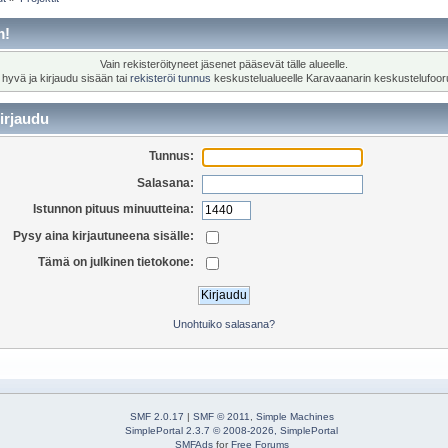
m!
Vain rekisteröityneet jäsenet pääsevät tälle alueelle.
 hyvä ja kirjaudu sisään tai
rekisteröi tunnus
keskustelualueelle Karavaanarin keskustelufoor
irjaudu
Tunnus:
Salasana:
Istunnon pituus minuutteina:
Pysy aina kirjautuneena sisälle:
Tämä on julkinen tietokone:
Unohtuiko salasana?
SMF 2.0.17
|
SMF © 2011
,
Simple Machines
SimplePortal 2.3.7 © 2008-2026, SimplePortal
SMFAds
for
Free Forums