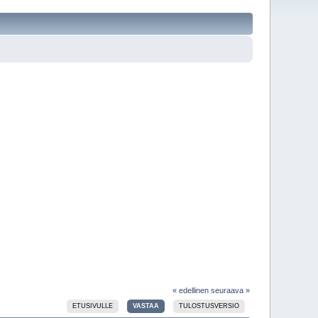
« edellinen
seuraava »
ETUSIVULLE
VASTAA
TULOSTUSVERSIO