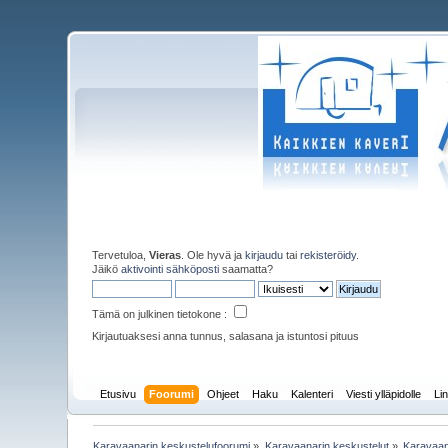
Tervetuloa,
Vieras
. Ole hyvä ja
kirjaudu
tai
rekisteröidy
.
Jäikö
aktivointi sähköposti
saamatta?
Tämä on julkinen tietokone :
Kirjautuaksesi anna tunnus, salasana ja istuntosi pituus
Etusivu
Foorumi
Ohjeet
Haku
Kalenteri
Viesti ylläpidolle
Lin
Karavaanarin keskustelufoorumi
»
Karavaanarin keskustelut
»
Karavaan