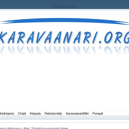
rekisteriseloste
kkikirjasto
Chatti
Kirjaudu
Rekisteröidy
KaravaanariWiki
Portaali
arin olohuone
»
Aihe:
Tyhmät kysymykset tänne.