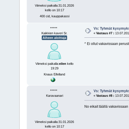
Viimeksi paikalla:31.01.2026
kello on 10:17
400 cid, kauppakassi
*****
Vs: Tyhmät kysymyks
Kaikkien kaveri Sr.
«
Vastaus #7 :
13.07.2019
Aiheen aloittaja
^ Ei ollut vakavissaan peruste
Viimeksi paikalla:
eilen
kello
19:29
Knaus Eifelland
*****
Vs: Tyhmät kysymyks
Karavaanari
«
Vastaus #8 :
13.07.2019
No eikait täällä vakavissaan
Viimeksi paikalla:31.01.2026
kello on 10:17