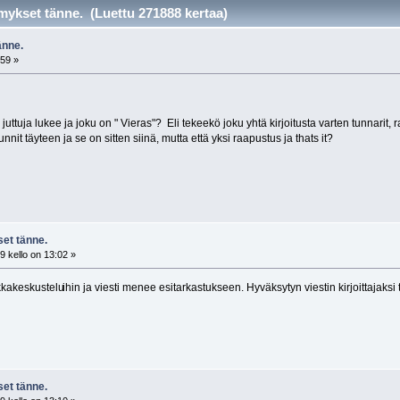
ykset tänne. (Luettu 271888 kertaa)
änne.
:59 »
juttuja lukee ja joku on " Vieras"? Eli tekeekö joku yhtä kirjoitusta varten tunnarit,
unnit täyteen ja se on sitten siinä, mutta että yksi raapustus ja thats it?
et tänne.
 kello on 13:02 »
ikkakeskustelu
ihin ja viesti menee esitarkastukseen. Hyväksytyn viestin kirjoittajaksi 
et tänne.