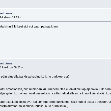
et tänne.
 kello on 21:13 »
ta kiinni? Miksei sitä voi vaan painaa kiinni.
et tänne.
19 kello on 08:28 »
 päin alueella/parkissa kuuluu kulkine parkkeerata?
attu omat loossit, niin niihinhän kuuluu peruuttaa elleivät ole läpiajettavia. Silti 
tyisyyden kun ollaan ovet vastakkain ja sitten istuskellaan retkituolit vierekkäin k
erokuskeja, jotka ovat kai sen nuperon hankkineet siksi kun ei osata edes peruutt
stel
miä(vetoauto kiinni vaunussa, auto nurmikolla..)