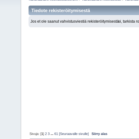
Tiedote rekisteröitymisestä
Jos et ole saanut vahvistusviestiä rekisteröitymisestä
si, tarkista 
Sivuja: [
1
]
2
3
...
61
[Seuraavalle sivulle]
Siirry alas