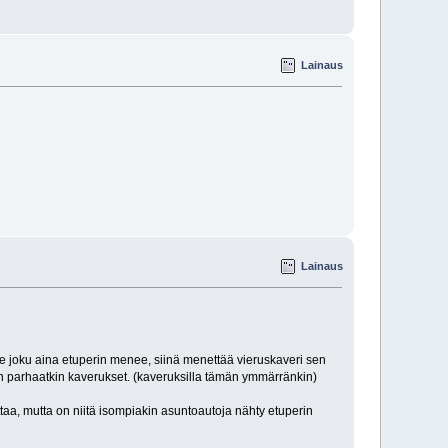
Lainaus
Lainaus
sinne joku aina etuperin menee, siinä menettää vieruskaveri sen
uin parhaatkin kaverukset. (kaveruksilla tämän ymmärränkin)
aa, mutta on niitä isompiakin asuntoautoja nähty etuperin