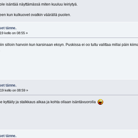
le isäntää näyttämässä miten kuuluu leiriytyä.
een kun kulkuovet ovatkin väärällä puolen.
et tänne.
9 kello on 08:55 »
in silloin harvoin kun karsinaan eksyn. Puskissa ei oo tultu valittaa millai päin kiimal
.
et tänne.
19 kello on 08:59 »
se kyttäily ja stalkkaus alkaa ja kohta ollaan isäntävuorolla
et tänne.