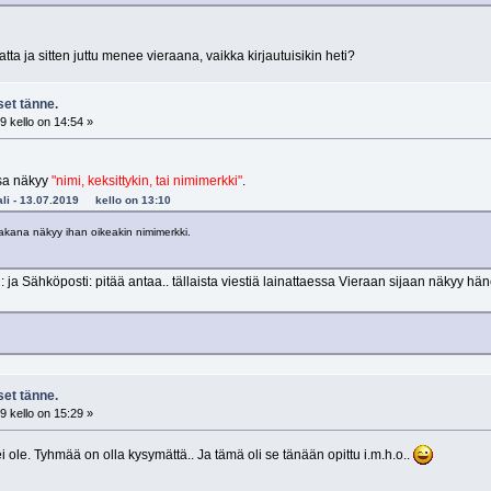
tta ja sitten juttu menee vieraana, vaikka kirjautuisikin heti?
et tänne.
 kello on 14:54 »
ssa näkyy
"nimi, keksittykin, tai nimimerkki"
.
kali - 13.07.2019 kello on 13:10
 takana näkyy ihan oikeakin nimimerkki.
: ja Sähköposti: pitää antaa.. tällaista viestiä lainattaessa Vieraan sijaan näkyy 
et tänne.
 kello on 15:29 »
 ole. Tyhmää on olla kysymättä.. Ja tämä oli se tänään opittu i.m.h.o..