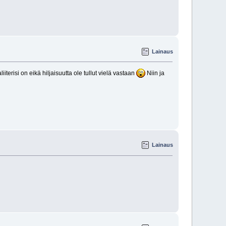
Lainaus
iiterisi on eikä hiljaisuutta ole tullut vielä vastaan
Niin ja
Lainaus