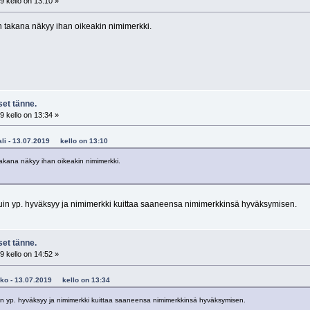
 kello on 13:10 »
in takana näkyy ihan oikeakin nimimerkki.
et tänne.
 kello on 13:34 »
kali - 13.07.2019 kello on 13:10
 takana näkyy ihan oikeakin nimimerkki.
kuin yp. hyväksyy ja nimimerkki kuittaa saaneensa nimimerkkinsä hyväksymisen.
et tänne.
 kello on 14:52 »
poko - 13.07.2019 kello on 13:34
in yp. hyväksyy ja nimimerkki kuittaa saaneensa nimimerkkinsä hyväksymisen.