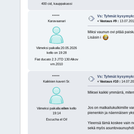
400 cid, kauppakassi
*****
Vs: Tyhmät kysymyks
Karavaanari
«
Vastaus #9 :
13.07.2019
Miksi vaunun ovi pitää paiska
Lisäsin i
Viimeksi paikalla:20.05.2026
kello on 19:28
Fiat ducato 2.3 JTD 130 Alkov
vm.2010
*****
Vs: Tyhmät kysymyks
Kaikkien kaveri Sr.
«
Vastaus #10 :
14.07.20
Miksei kaikki ymmärrä, miten
Jos on matkailukulkimille var
Viimeksi paikalla:
eilen
kello
pienenkin ja näennäisen yksi
19:14
Escucha el Oi!
Yleensä tämä koskee vain nup
sekä myös asuntovaunuyhdi