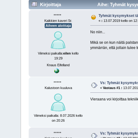
Kirjoittaja
Aihe: Tyhmät kysym
*****
Tyhmät kysymykset t
Kaikkien kaveri Sr.
«
:
13.07.2019 kello on 12
Aiheen aloittaja
No niin...
Mikä se on kun näitä palstan 
ymmärrän, että jollain tulee t
Viimeksi paikalla:
eilen
kello
19:29
Knaus Eifelland
*****
Vs: Tyhmät kysymyks
Kalustoon kuuluva
«
Vastaus #1 :
13.07.2019
Vieraana voi kirjoittaa tekni
Viimeksi paikalla: 8.07.2026 kello
on 20:26
*****
Vs: Tyhmät kysymyks