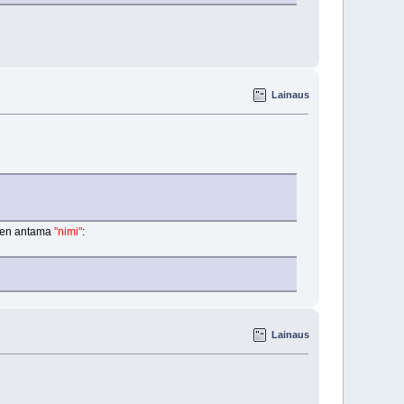
Lainaus
hänen antama
"nimi"
:
Lainaus