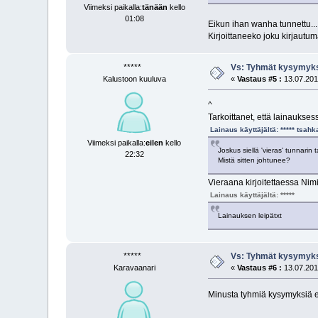
Viimeksi paikalla:
tänään
kello
01:08
Eikun ihan wanha tunnettu...
Kirjoittaneeko joku kirjautuma
*****
Vs: Tyhmät kysymyks
Kalustoon kuuluva
«
Vastaus #5 :
13.07.2019
^
Tarkoittanet, että lainaukse
Lainaus käyttäjältä: ***** tsah
Viimeksi paikalla:
eilen
kello
Joskus siellä 'vieras' tunnarin
22:32
Mistä sitten johtunee?
Vieraana kirjoitettaessa Nimi
Lainaus käyttäjältä: *****
Lainauksen leipätxt
*****
Vs: Tyhmät kysymyks
Karavaanari
«
Vastaus #6 :
13.07.2019
Minusta tyhmiä kysymyksiä ei