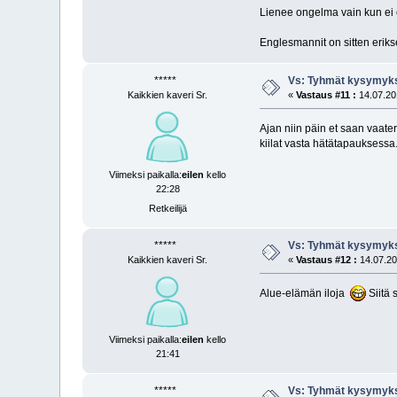
Lienee ongelma vain kun ei o
Englesmannit on sitten eriks
*****
Vs: Tyhmät kysymyks
Kaikkien kaveri Sr.
«
Vastaus #11 :
14.07.201
Ajan niin päin et saan vaateri
kiilat vasta hätätapauksessa
Viimeksi paikalla:
eilen
kello
22:28
Retkeilijä
*****
Vs: Tyhmät kysymyks
Kaikkien kaveri Sr.
«
Vastaus #12 :
14.07.20
Alue-elämän iloja
Siitä 
Viimeksi paikalla:
eilen
kello
21:41
*****
Vs: Tyhmät kysymyks