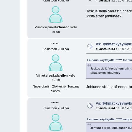
Kalustoon kuuluva
«
Vastaus #2 :
13.07.2019
Joskus siellä 'vieras' tunnar
Mistä sitten johtunee?
Viimeksi paikalla:
tänään
kello
01:08
*****
Vs: Tyhmät kysymyks
Kalustoon kuuluva
«
Vastaus #3 :
13.07.2019
Lainaus käyttäjältä: ***** tsah
Joskus siellä 'vieras' tunnarin
Mistä sitten johtunee?
Viimeksi paikalla:
eilen
kello
19:18
Nuperokuljin, 2h+keittiö. Tonttina
Johtunee skitä, että ennen 
Suomi.
*****
Vs: Tyhmät kysymyks
Kalustoon kuuluva
«
Vastaus #4 :
13.07.2019
Lainaus käyttäjältä: ***** sep
Johtunee skitä, että ennen ku