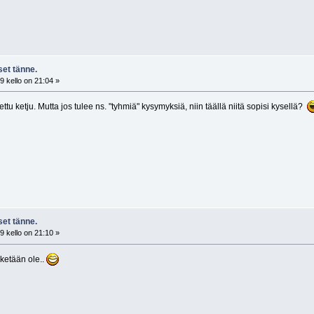
et tänne.
 kello on 21:04 »
ttu ketju. Mutta jos tulee ns. "tyhmiä" kysymyksiä, niin täällä niitä sopisi kysellä?
et tänne.
 kello on 21:10 »
 ketään ole..