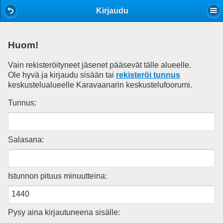
Mobile View
Kirjaudu
Huom!
Vain rekisteröityneet jäsenet pääsevät tälle alueelle.
Ole hyvä ja kirjaudu sisään tai
rekisteröi tunnus
keskustelualueelle Karavaanarin keskustelufoorumi.
Tunnus:
Salasana:
Istunnon pituus minuutteina:
Pysy aina kirjautuneena sisälle: