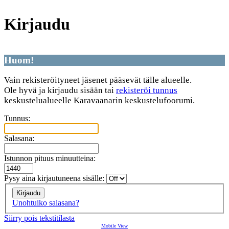
Kirjaudu
Huom!
Vain rekisteröityneet jäsenet pääsevät tälle alueelle.
Ole hyvä ja kirjaudu sisään tai
rekisteröi tunnus
keskustelualueelle Karavaanarin keskustelufoorumi.
Tunnus:
Salasana:
Istunnon pituus minuutteina:
Pysy aina kirjautuneena sisälle:
Unohtuiko salasana?
Siirry pois tekstitilasta
Mobile View