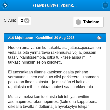
Mobile View
(Talvi)säilytys: yksinkertainen pulpettikattoinen katos vaunulle, kokemuksia?
Sivuja:
2
Toiminto
#16 kirjoittanut
Karabiilisti 20 Aug 2018
Nuo on aina vähän kuntakohtaisia juttuja...joissain on
vielä asioita ymmärtäviä rakennusvalvojia, joissain
taas virkaintoisempiä, jotka tulkitsee asiaa millin
tarkasti niinkuin se on kirjoitettu.
Ei tuossakaan tilanne katoksen osalta pahene
verrattuna siihen että auto olisi parkkeerattu samaan
paikkaan ilman katosta....ja missään ei kait ole
rajoituksia mihin kohtaan autosi saat parkkeerata.
Mutta viimeksi kun tuollaista tuli tehtyä tarvittiin
asemapiirros, rakennepiirros, (kolmena kappaleena,
oikealla tavalla nidottuina ja hyväksytyn tekijän