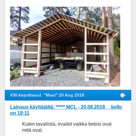
#30 kirjoittanut
"Masi" 20 Aug 2018
Lainaus käyttäjältä: ***** MCL - 20.08.2018 kello
on 18:11
Kuten tavallista, irvailet vaikka tietosi ovat
mitä ovat.