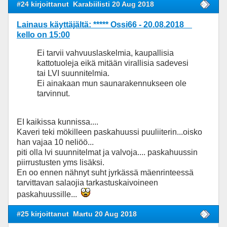
#24 kirjoittanut
Karabiilisti 20 Aug 2018
Lainaus käyttäjältä: ***** Ossi66 - 20.08.2018
kello on 15:00
Ei tarvii vahvuuslaskelmia, kaupallisia
kattotuoleja eikä mitään virallisia sadevesi
tai LVI suunnitelmia.
Ei ainakaan mun saunarakennukseen ole
tarvinnut.
EI kaikissa kunnissa....
Kaveri teki mökilleen paskahuussi puuliiterin...oisko
han vajaa 10 neliöö...
piti olla lvi suunnitelmat ja valvoja.... paskahuussin
piirrustusten yms lisäksi.
En oo ennen nähnyt suht jyrkässä mäenrinteessä
tarvittavan salaojia tarkastuskaivoineen
paskahuussille...
#25 kirjoittanut
Martu 20 Aug 2018