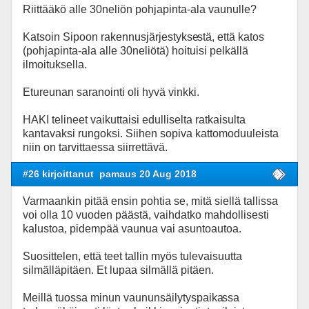
Riittääkö alle 30neliön pohjapinta-ala vaunulle?
Katsoin Sipoon rakennusjärjestykse
stä, että katos
(pohjapinta-ala alle 30neliötä) hoituisi pelkällä
ilmoituksella.
Etureunan saranointi oli hyvä vinkki.
HAKI telineet vaikuttaisi edulliselta ratkaisulta
kantavaksi rungoksi. Siihen sopiva kattomoduuleista
niin on tarvittaessa siirrettävä.
#26 kirjoittanut
pamaus 20 Aug 2018
Varmaankin pitää ensin pohtia se, mitä siellä tallissa
voi olla 10 vuoden päästä, vaihdatko mahdollisesti
kalustoa, pidempää vaunua vai asuntoautoa.
Suosittelen, että teet tallin myös tulevaisuutta
silmälläpitäen. Et lupaa silmällä pitäen.
Meillä tuossa minun vaununsäilytyspaika
ssa