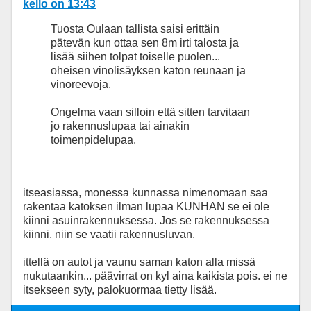
kello on 13:43
Tuosta Oulaan tallista saisi erittäin
pätevän kun ottaa sen 8m irti talosta ja
lisää siihen tolpat toiselle puolen...
oheisen vinolisäyksen katon reunaan ja
vinoreevoja.
Ongelma vaan silloin että sitten tarvitaan
jo rakennuslupaa tai ainakin
toimenpidelupaa.
itseasiassa, monessa kunnassa nimenomaan saa
rakentaa katoksen ilman lupaa KUNHAN se ei ole
kiinni asuinrakennuksessa. Jos se rakennuksessa
kiinni, niin se vaatii rakennusluvan.
ittellä on autot ja vaunu saman katon alla missä
nukutaankin... päävirrat on kyl aina kaikista pois. ei ne
itsekseen syty, palokuormaa tietty lisää.