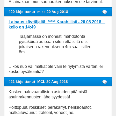
Ei ainakaan mun saunarakennukseen ole tarvinnut.
#20 kirjoittanut
mike 20 Aug 2018
Lainaus käyttäjältä: ***** Karabiilisti - 20.08.2018
kello on 14:49
Taajamassa on monesti mahdotonta
pysäköidä autoaan siten että siitä olisi
jokaiseen rakennukseen 4m saati sitten
8m....
Eikös nuo välimatkat ole vain leiriytymistä varten, ei
koske pysäköintiä?
#21 kirjoittanut
MCL 20 Aug 2018
Koskee palovaarallisten asioiden pitämistä
asuinrakennusten läheisyydessä!
Polttopuut, roskikset, peräkärryt, henkilöautot,
matkailuvaunut, traktorit, veneet jne.