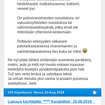
henkilöautot, matkailuvaunut, traktorit,
veneet jne.
On paloviranomaisten suosituksia, eri
vakuutusyhtiöiden suosituksia tai
vähimmäisetäisyyksi
ä, jotka eivät ole
mitenkään yhteneviä keskenään.
Riittävän etäisyyden ratkaisee
palotarkastuksessa viranomainen ja
vahinkotapauksessa ties kuka tai mikä.
No nyt pitää lähteä siirtämään suomesta peräkärry,
roskis, auto ja mitä nyt muuta onkaan kaavaan
merkityllä kivetyllä pysäköintipaikalla pois heti.
Tuli sen verta terävä ja uskottava teksti.
Ja onhan minulla yksi vanha scaniakin puisessa
autotallissa...kele
#23 kirjoittanut
Hesus 20 Aug 2018
Lainaus käyttäjältä: ***** Karabiilisti - 20.08.2018