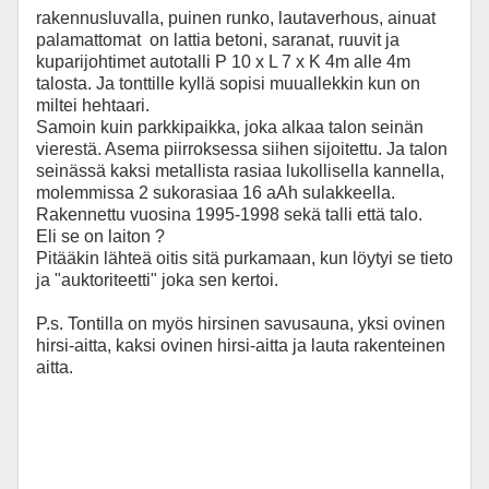
rakennusluvalla, puinen runko, lautaverhous, ainuat
palamattomat on lattia betoni, saranat, ruuvit ja
kuparijohtimet autotalli P 10 x L 7 x K 4m alle 4m
talosta. Ja tonttille kyllä sopisi muuallekkin kun on
miltei hehtaari.
Samoin kuin parkkipaikka, joka alkaa talon seinän
vierestä. Asema piirroksessa siihen sijoitettu. Ja talon
seinässä kaksi metallista rasiaa lukollisella kannella,
molemmissa 2 sukorasiaa 16 aAh sulakkeella.
Rakennettu vuosina 1995-1998 sekä talli että talo.
Eli se on laiton ?
Pitääkin lähteä oitis sitä purkamaan, kun löytyi se tieto
ja "auktoriteetti" joka sen kertoi.
P.s. Tontilla on myös hirsinen savusauna, yksi ovinen
hirsi-aitta, kaksi ovinen hirsi-aitta ja lauta rakenteinen
aitta.