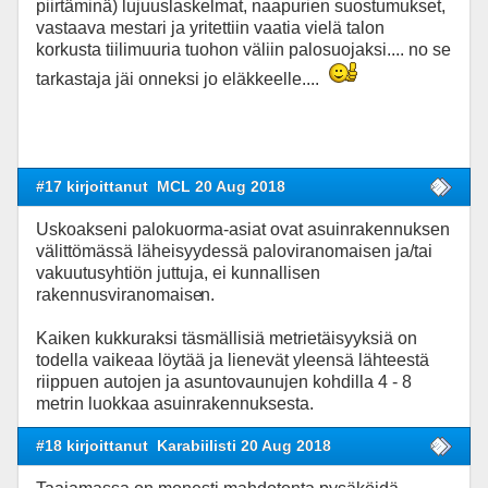
piirtäminä) lujuuslaskelmat, naapurien suostumukset,
vastaava mestari ja yritettiin vaatia vielä talon
korkusta tiilimuuria tuohon väliin palosuojaksi.... no se
tarkastaja jäi onneksi jo eläkkeelle....
#17 kirjoittanut
MCL 20 Aug 2018
Uskoakseni palokuorma-asiat ovat asuinrakennuksen
välittömässä läheisyydessä paloviranomaisen ja/tai
vakuutusyhtiön juttuja, ei kunnallisen
rakennusviranomaise
n.
Kaiken kukkuraksi täsmällisiä metrietäisyyksiä on
todella vaikeaa löytää ja lienevät yleensä lähteestä
riippuen autojen ja asuntovaunujen kohdilla 4 - 8
metrin luokkaa asuinrakennuksesta.
#18 kirjoittanut
Karabiilisti 20 Aug 2018