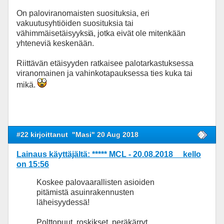
On paloviranomaisten suosituksia, eri
vakuutusyhtiöiden suosituksia tai
vähimmäisetäisyyksi
ä, jotka eivät ole mitenkään
yhteneviä keskenään.
Riittävän etäisyyden ratkaisee palotarkastuksessa
viranomainen ja vahinkotapauksessa ties kuka tai
mikä.
#22 kirjoittanut
"Masi" 20 Aug 2018
Lainaus käyttäjältä: ***** MCL - 20.08.2018 kello
on 15:56
Koskee palovaarallisten asioiden
pitämistä asuinrakennusten
läheisyydessä!
Polttopuut, roskikset, peräkärryt,