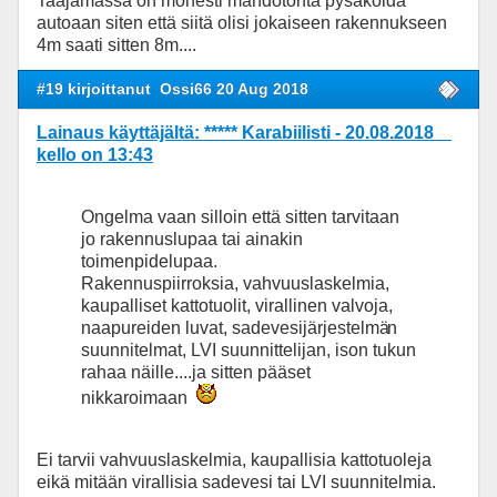
Taajamassa on monesti mahdotonta pysäköidä
autoaan siten että siitä olisi jokaiseen rakennukseen
4m saati sitten 8m....
#19 kirjoittanut
Ossi66 20 Aug 2018
Lainaus käyttäjältä: ***** Karabiilisti - 20.08.2018
kello on 13:43
Ongelma vaan silloin että sitten tarvitaan
jo rakennuslupaa tai ainakin
toimenpidelupaa.
Rakennuspiirroksia, vahvuuslaskelmia,
kaupalliset kattotuolit, virallinen valvoja,
naapureiden luvat, sadevesijärjestelmä
n
suunnitelmat, LVI suunnittelijan, ison tukun
rahaa näille....ja sitten pääset
nikkaroimaan
Ei tarvii vahvuuslaskelmia, kaupallisia kattotuoleja
eikä mitään virallisia sadevesi tai LVI suunnitelmia.