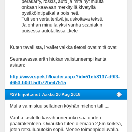
peräkärry, roskis, auto ja mitä nyt muuta
onkaan kaavaan merkityllä kivetyllä
pysäköintipaikalla pois heti.
Tuli sen verta terävä ja uskottava teksti.
Ja onhan minulla yksi vanha scaniakin
puisessa autotallissa...kele
Kuten tavallista, irvailet vaikka tietosi ovat mitä ovat.
Seuraavassa erän hiukan valistuneempi kanta
asiaan:
http://www.spek.fi/loader.aspx?id=51eb8137-d9f3-
4653-b0df-5db72be47515
#29 kirjoittanut
Aakku 20 Aug 2018
Mulla valmistuu sellainen köyhän miehen talli....
Vanha lasitettu kasvihuonerunko saa uuden
päälirakenteen. Oviaukko tulee olemaan 2,8m korkea,
joten retkuiluautokin sopii. Menee toimenpideluvalla.