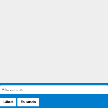
Lähetä
Esikatselu