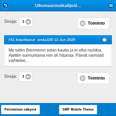
Mobile View
Ulkomaanmatkailijoiden rupatteluja
Sivuja:
3
Toiminto
#31 kirjoittanut
arska100 12 Jun 2025
Me tultiin Brenneron solan kautta ja ei ollut ruuhkia.
Ajettiin sunnuntaina niin oli hiljaista. Päivät varmasti
vaihtelee..
Sivuja:
3
Toiminto
Perinteinen näkymä
SMF Mobile Theme