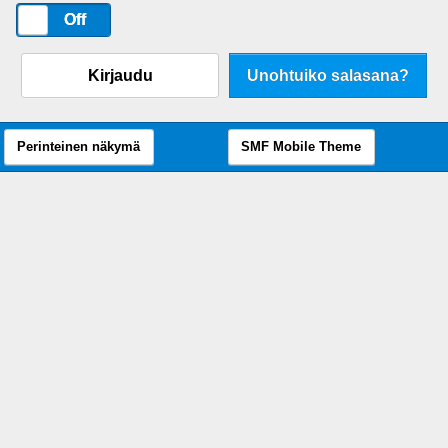
On
Off
Kirjaudu
Unohtuiko salasana?
Perinteinen näkymä
SMF Mobile Theme