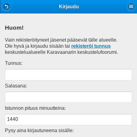
Mobile View
Kirjaudu
Huom!
Vain rekisteröityneet jäsenet pääsevät tälle alueelle.
Ole hyvä ja kirjaudu sisään tai
rekisteröi tunnus
keskustelualueelle Karavaanarin keskustelufoorumi.
Tunnus:
Salasana:
Istunnon pituus minuutteina:
Pysy aina kirjautuneena sisälle: