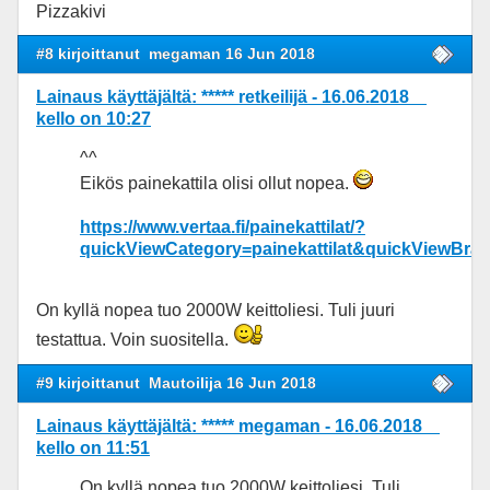
Pizzakivi
#8 kirjoittanut
megaman 16 Jun 2018
Lainaus käyttäjältä: ***** retkeilijä - 16.06.2018
kello on 10:27
^^
Eikös painekattila olisi ollut nopea.
https://www.vertaa.fi/painekattilat/?
quickViewCategory=painekattilat&quickViewBra
On kyllä nopea tuo 2000W keittoliesi. Tuli juuri
testattua. Voin suositella.
#9 kirjoittanut
Mautoilija 16 Jun 2018
Lainaus käyttäjältä: ***** megaman - 16.06.2018
kello on 11:51
On kyllä nopea tuo 2000W keittoliesi. Tuli