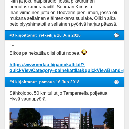
Niin ja joku halpisradio, jossa pikkuruinen
peruutuskameranäytt
ö. Suoraan Kiinasta.
Ihan viimeinen juttu on Hooverin pieni imuri, jossa oli
mukana sellainen eläintenkarva suulake. Olikin aika
peto plyyshimatoille sellainen pyörivä harjas päässä.
#3 kirjoittanut
retkeilijä 16 Jun 2018
^^
Eikös painekattila olisi ollut nopea.
https://www.vertaa.fi/painekattilat/?
quickViewCategory=painekattilat&quickViewBrand=p
#4 kirjoittanut
pamaus 16 Jun 2018
Sähköjopo. 50 km tullut jo Tampereella poljettua.
Hyvä vaunupyörä.