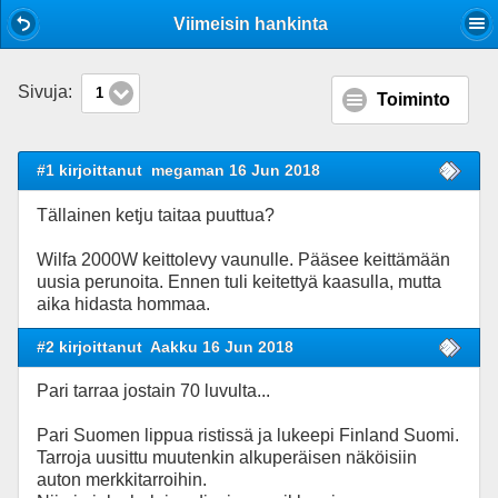
Mobile View
Viimeisin hankinta
Sivuja:
1
Toiminto
#1 kirjoittanut
megaman 16 Jun 2018
Tällainen ketju taitaa puuttua?
Wilfa 2000W keittolevy vaunulle. Pääsee keittämään
uusia perunoita. Ennen tuli keitettyä kaasulla, mutta
aika hidasta hommaa.
#2 kirjoittanut
Aakku 16 Jun 2018
Pari tarraa jostain 70 luvulta...
Pari Suomen lippua ristissä ja lukeepi Finland Suomi.
Tarroja uusittu muutenkin alkuperäisen näköisiin
auton merkkitarroihin.