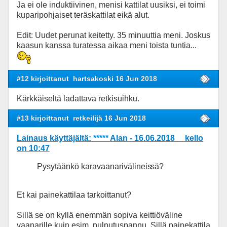
Ja ei ole induktiivinen, menisi kattilat uusiksi, ei toimi
kuparipohjaiset teräskattilat eikä alut.
Edit: Uudet perunat keitetty. 35 minuuttia meni. Joskus
kaasun kanssa turatessa aikaa meni toista tuntia...
#12 kirjoittanut
hartsakoski 16 Jun 2018
Kärkkäiseltä ladattava retkisuihku.
#13 kirjoittanut
retkeilijä 16 Jun 2018
Lainaus käyttäjältä: ***** Alan - 16.06.2018 kello
on 10:47
Pysytäänkö karavaanarivälineis
sä?
Et kai painekattilaa tarkoittanut?
Sillä se on kyllä enemmän sopiva keittiöväline
vaanarille kuin esim. pulputuspannu. Sillä painekattila