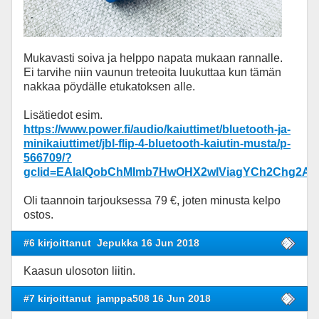
Mukavasti soiva ja helppo napata mukaan rannalle.
Ei tarvihe niin vaunun treteoita luukuttaa kun tämän
nakkaa pöydälle etukatoksen alle.
Lisätiedot esim.
https://www.power.fi/audio/kaiuttimet/bluetooth-ja-
minikaiuttimet/jbl-flip-4-bluetooth-kaiutin-musta/p-
566709/?
gclid=EAIaIQobChMImb7HwOHX2wIViagYCh2Chg2A
Oli taannoin tarjouksessa 79 €, joten minusta kelpo
ostos.
#6 kirjoittanut
Jepukka 16 Jun 2018
Kaasun ulosoton liitin.
#7 kirjoittanut
jamppa508 16 Jun 2018