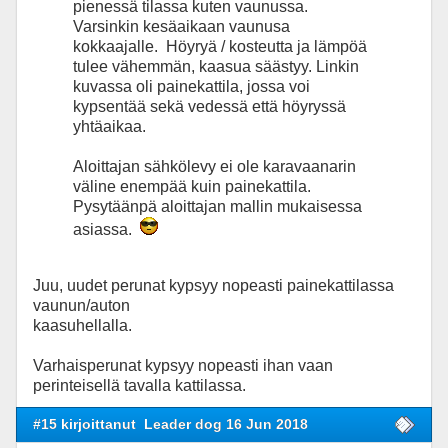
pienessä tilassa kuten vaunussa.
Varsinkin kesäaikaan vaunusa
kokkaajalle. Höyryä / kosteutta ja lämpöä
tulee vähemmän, kaasua säästyy. Linkin
kuvassa oli painekattila, jossa voi
kypsentää sekä vedessä että höyryssä
yhtäaikaa.
Aloittajan sähkölevy ei ole karavaanarin
väline enempää kuin painekattila.
Pysytäänpä aloittajan mallin mukaisessa
asiassa.
Juu, uudet perunat kypsyy nopeasti painekattilassa
vaunun/auton
kaasuhellalla.
Varhaisperunat kypsyy nopeasti ihan vaan
perinteisellä tavalla kattilassa.
#15 kirjoittanut
Leader dog 16 Jun 2018