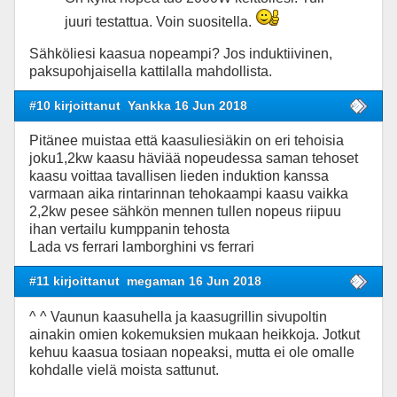
juuri testattua. Voin suositella.
Sähköliesi kaasua nopeampi? Jos induktiivinen,
paksupohjaisella kattilalla mahdollista.
#10 kirjoittanut
Yankka 16 Jun 2018
Pitänee muistaa että kaasuliesiäkin on eri tehoisia
joku1,2kw kaasu häviää nopeudessa saman tehoset
kaasu voittaa tavallisen lieden induktion kanssa
varmaan aika rintarinnan tehokaampi kaasu vaikka
2,2kw pesee sähkön mennen tullen nopeus riipuu
ihan vertailu kumppanin tehosta
Lada vs ferrari lamborghini vs ferrari
#11 kirjoittanut
megaman 16 Jun 2018
^ ^ Vaunun kaasuhella ja kaasugrillin sivupoltin
ainakin omien kokemuksien mukaan heikkoja. Jotkut
kehuu kaasua tosiaan nopeaksi, mutta ei ole omalle
kohdalle vielä moista sattunut.