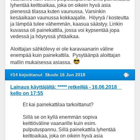
lyhentää keittoaikaa, joka on oikein hyvä asia
pienessä tilassa kuten vaunussa. Varsinkin
kesäaikaan vaunussa kokkaajalle. Höyryä / kosteutta
ja lämpöä tulee vähemmän, kaasua säästyy. Linkin
kuvassa oli painekattila, jossa voi kypsentää jopa
vedessä ja höyryssä yhtäaikaa.
Aloittajan sähkölevy ei ole karavaanarin väline
enempää kuin painekattila. Pysytäänpä aloittajan
mallin mukaisessa asiassa.
#14 kirjoittanut
Skode 16 Jun 2018
Lainaus käyttäjältä: ***** retkeilijä - 16.06.2018
kello on 17:55
Et kai painekattilaa tarkoittanut?
Sillä se on kyllä enemmän sopiva
keittiöväline vaanarille kuin esim.
pulputuspannu. Sillä painekattila lyhentää
keittoaikaa, joka on oikein hyvä asia