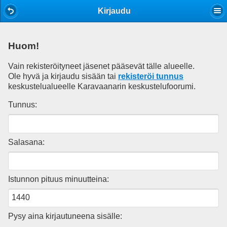
Mobile View
Kirjaudu
Huom!
Vain rekisteröityneet jäsenet pääsevät tälle alueelle.
Ole hyvä ja kirjaudu sisään tai
rekisteröi tunnus
keskustelualueelle Karavaanarin keskustelufoorumi.
Tunnus:
Salasana:
Istunnon pituus minuutteina:
Pysy aina kirjautuneena sisälle: