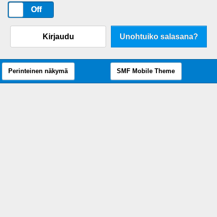
On
Off
Kirjaudu
Unohtuiko salasana?
Perinteinen näkymä
SMF Mobile Theme