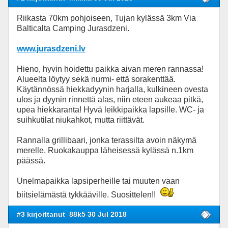
Riikasta 70km pohjoiseen, Tujan kylässä 3km Via
Balticalta Camping Jurasdzeni.
www.jurasdzeni.lv
Hieno, hyvin hoidettu paikka aivan meren rannassa!
Alueelta löytyy sekä nurmi- että sorakenttää.
Käytännössä hiekkadyynin harjalla, kulkineen ovesta
ulos ja dyynin rinnettä alas, niin eteen aukeaa pitkä,
upea hiekkaranta! Hyvä leikkipaikka lapsille. WC- ja
suihkutilat niukahkot, mutta riittävät.
Rannalla grillibaari, jonka terassilta avoin näkymä
merelle. Ruokakauppa läheisessä kylässä n.1km
päässä.
Unelmapaikka lapsiperheille tai muuten vaan
biitsielämästä tykkääville. Suosittelen!!
#3 kirjoittanut
88k5 30 Jul 2018