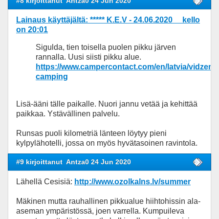
#8 kirjoittanut
Antza0 24 Jun 2020
Lainaus käyttäjältä: ***** K.E.V - 24.06.2020 kello
on 20:01
Sigulda, tien toisella puolen pikku järven
rannalla. Uusi siisti pikku alue.
https://www.campercontact.com/en/latvia/vidzeme
camping
Lisä-ääni tälle paikalle. Nuori jannu vetää ja kehittää
paikkaa. Ystävällinen palvelu.
Runsas puoli kilometriä länteen löytyy pieni
kylpylähotelli, jossa on myös hyvätasoinen ravintola.
#9 kirjoittanut
Antza0 24 Jun 2020
Lähellä Cesisiä:
http://www.ozolkalns.lv/summer
Mäkinen mutta rauhallinen pikkualue hiihtohissin ala-
aseman ympäristössä, joen varrella. Kumpuileva