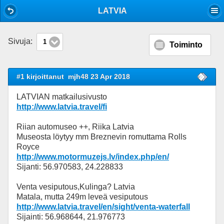
Mobile View
LATVIA
Sivuja:
1
Toiminto
#1 kirjoittanut
mjh48 23 Apr 2018
LATVIAN matkailusivusto
http://www.latvia.travel/fi
Riian automuseo ++, Riika Latvia
Museosta löytyy mm Breznevin romuttama Rolls
Royce
http://www.motormuzejs.lv/index.php/en/
Sijanti: 56.970583, 24.228833
Venta vesiputous,Kulinga? Latvia
Matala, mutta 249m leveä vesiputous
http://www.latvia.travel/en/sight/venta-waterfall
Sijainti: 56.968644, 21.976773