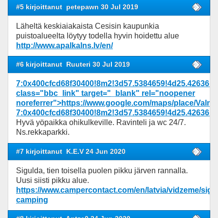
#5 kirjoittanut
petepawn 30 Jul 2019
Läheltä keskiaiakaista Cesisin kaupunkia
puistoalueelta löytyy todella hyvin hoidettu alue
http://www.apalkalns.lv/en/
#6 kirjoittanut
Ruuteri 30 Jul 2019
7:0x400cfcd68f30400!8m2!3d57.5384659!4d25.4263618
class="bbc_link" target="_blank" rel="noopener
noreferrer">https://www.google.com/maps/place/Val
7:0x400cfcd68f30400!8m2!3d57.5384659!4d25.4263618
Hyvä yöpaikka ohikulkeville. Ravinteli ja wc 24/7.
Ns.rekkaparkki.
#7 kirjoittanut
K.E.V 24 Jun 2020
Sigulda, tien toisella puolen pikku järven rannalla.
Uusi siisti pikku alue.
https://www.campercontact.com/en/latvia/vidzeme/sigu
camping