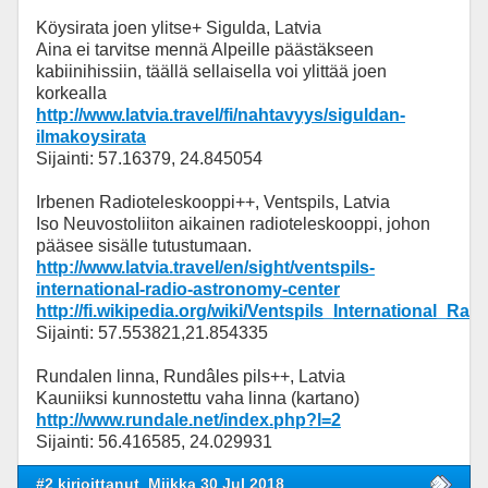
Köysirata joen ylitse+ Sigulda, Latvia
Aina ei tarvitse mennä Alpeille päästäkseen
kabiinihissiin, täällä sellaisella voi ylittää joen
korkealla
http://www.latvia.travel/fi/nahtavyys/siguldan-
ilmakoysirata
Sijainti: 57.16379, 24.845054
Irbenen Radioteleskooppi++, Ventspils, Latvia
Iso Neuvostoliiton aikainen radioteleskooppi, johon
pääsee sisälle tutustumaan.
http://www.latvia.travel/en/sight/ventspils-
international-radio-astronomy-center
http://fi.wikipedia.org/wiki/Ventspils_International_R
Sijainti: 57.553821,21.854335
Rundalen linna, Rundâles pils++, Latvia
Kauniiksi kunnostettu vaha linna (kartano)
http://www.rundale.net/index.php?l=2
Sijainti: 56.416585, 24.029931
#2 kirjoittanut
Miikka 30 Jul 2018