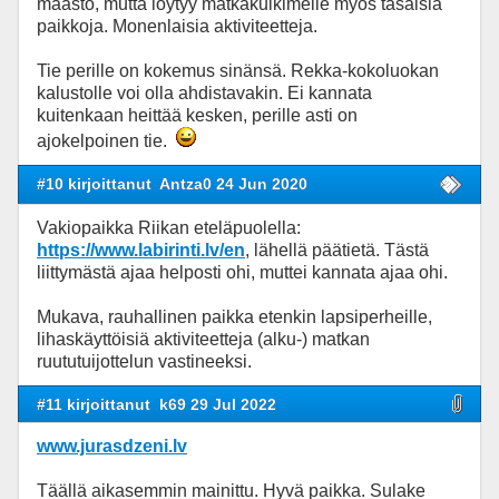
maasto, mutta löytyy matkakulkimelle myös tasaisia
paikkoja. Monenlaisia aktiviteetteja.
Tie perille on kokemus sinänsä. Rekka-kokoluokan
kalustolle voi olla ahdistavakin. Ei kannata
kuitenkaan heittää kesken, perille asti on
ajokelpoinen tie.
#10 kirjoittanut
Antza0 24 Jun 2020
Vakiopaikka Riikan eteläpuolella:
https://www.labirinti.lv/en
, lähellä päätietä. Tästä
liittymästä ajaa helposti ohi, muttei kannata ajaa ohi.
Mukava, rauhallinen paikka etenkin lapsiperheille,
lihaskäyttöisiä aktiviteetteja (alku-) matkan
ruututuijottelun vastineeksi.
#11 kirjoittanut
k69 29 Jul 2022
www.jurasdzeni.lv
Täällä aikasemmin mainittu. Hyvä paikka. Sulake