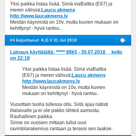
Yksi paikka listaa lisää. Siinä viaBalttia (E67) ja
meren välissä;
Laucu akmens
http://www.laucakmens.lv
Meidän käynnistä on 10v, mutta kuvien mukaan on
kehittynyt - hyvä rantsu..
#4 kirjoittanut
K.E.V 31 Jul 2018
Lainaus käyttäjältä: ***** 88k5 - 30.07.2018 kello
on 22:18
Yksi paikka listaa lisää. Siinä viaBalttia
(E67) ja meren välissä;
Laucu akmens
http://www.laucakmens.lv
Meidän käynnistä on 10v, mutta kuvien
mukaan on kehittynyt - hyvä rantsu..
Vuosittain tuolla tullessa oltu. Siitä ajaa nätisti
iltalaivalle ja ei ole pakko lähteä aamusta.
Rauhallinen paikka.
Sinne on vuosien mittaan tullut uusi
ravintolarakennus rantaan ja terassi sen taakse.