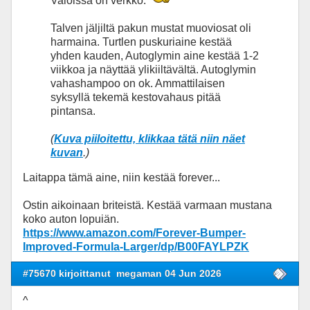
Valoissa on verkko.
Talven jäljiltä pakun mustat muoviosat oli
harmaina. Turtlen puskuriaine kestää
yhden kauden, Autoglymin aine kestää 1-2
viikkoa ja näyttää ylikiiltävältä. Autoglymin
vahashampoo on ok. Ammattilaisen
syksyllä tekemä kestovahaus pitää
pintansa.
(
Kuva piiloitettu, klikkaa tätä niin näet
kuvan
.)
Laitappa tämä aine, niin kestää forever...
Ostin aikoinaan briteistä. Kestää varmaan mustana
koko auton lopuiän.
https://www.amazon.com/Forever-Bumper-
Improved-Formula-Larger/dp/B00FAYLPZK
#75670 kirjoittanut
megaman 04 Jun 2026
^