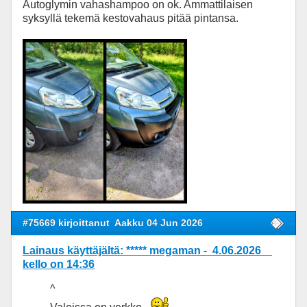
Autoglymin vahashampoo on ok. Ammattilaisen
syksyllä tekemä kestovahaus pitää pintansa.
#75669 kirjoittanut
Aakku 04 Jun 2026
Lainaus käyttäjältä: ***** megaman - 4.06.2026
kello on 14:36
^