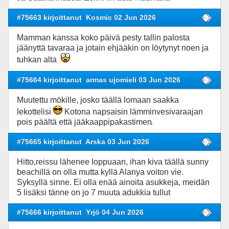
#75663 kirjoittanut
Kosmic 02 Jun 2026
Mamman kanssa koko päivä pesty tallin palosta
jäänyttä tavaraa ja jotain ehjääkin on löytynyt noen ja
tuhkan alta
#75664 kirjoittanut
armas ujomieli 03 Jun 2026
Muutettu mökille, josko täällä lomaan saakka
lekottelisi
Kotona napsaisin lämminvesivaraajan
pois päältä että jääkaappipakastimen
.
#75665 kirjoittanut
Arska 03 Jun 2026
Hitto,reissu lähenee loppuaan, ihan kiva täällä sunny
beachillä on olla mutta kyllä Alanya voiton vie.
Syksyllä sinne. Ei olla enää ainoita asukkeja, meidän
5 lisäksi tänne on jo 7 muuta adukkia tullut
#75666 kirjoittanut
Yrjö 04 Jun 2026