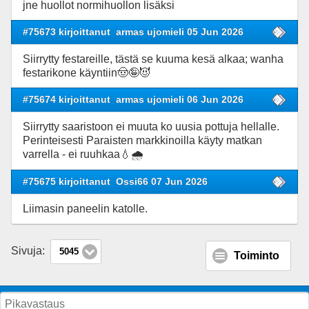
jne huollot normihuollon lisäksi
#75673 kirjoittanut
armas ujomieli 05 Jun 2026
Siirrytty festareille, tästä se kuuma kesä alkaa; wanha
festarikone käyntiin🤠🤪😈
#75674 kirjoittanut
armas ujomieli 06 Jun 2026
Siirrytty saaristoon ei muuta ko uusia pottuja hellalle.
Perinteisesti Paraisten markkinoilla käyty matkan
varrella - ei ruuhkaa💧🌧
#75675 kirjoittanut
Ossi66 07 Jun 2026
Liimasin paneelin katolle.
Sivuja:
5045
Toiminto