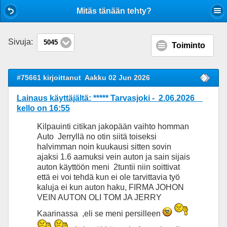
Mobile View
Mitäs tänään tehty?
Sivuja:
5045
Toiminto
#75661 kirjoittanut
Aakku 02 Jun 2026
Lainaus käyttäjältä: ***** Tarvasjoki - 2.06.2026
kello on 16:55
Kilpauinti citikan jakopään vaihto homman
Auto Jerryllä no otin siitä toiseksi
halvimman noin kuukausi sitten sovin
ajaksi 1.6 aamuksi vein auton ja sain sijais
auton käyttöön meni 2tuntii niin soittivat
että ei voi tehdä kun ei ole tarvittavia työ
kaluja ei kun auton haku, FIRMA JOHON
VEIN AUTON OLI TOM JA JERRY
Kaarinassa ,eli se meni persilleen