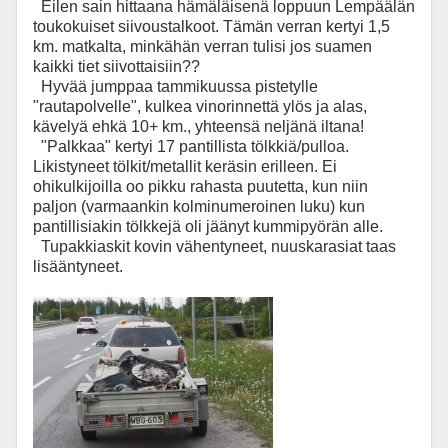
Eilen sain hittaana hämäläisenä loppuun Lempäälän
toukokuiset siivoustalkoot. Tämän verran kertyi 1,5
km. matkalta, minkähän verran tulisi jos suamen
kaikki tiet siivottaisiin??
Hyvää jumppaa tammikuussa pistetylle
"rautapolvelle", kulkea vinorinnettä ylös ja alas,
kävelyä ehkä 10+ km., yhteensä neljänä iltana!
"Palkkaa" kertyi 17 pantillista tölkkiä/pulloa.
Likistyneet tölkit/metallit keräsin erilleen. Ei
ohikulkijoilla oo pikku rahasta puutetta, kun niin
paljon (varmaankin kolminumeroinen luku) kun
pantillisiakin tölkkejä oli jäänyt kummipyörän alle.
Tupakkiaskit kovin vähentyneet, nuuskarasiat taas
lisääntyneet.