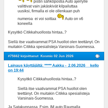
pistin sähköpostia Auto ajerrylle
valittivat vain jakäskivät kilpailuttaa
uusiksi, firmalla ei ole ollenkaan puh
numeroa ei voi soittaa
Auto on v6
koneella
Kysyitkö Citikkahuollosta hintaa..?
Siellä itse vaativammat PSA huollot olen teettänyt. On
muitakin Citikka spesialisteja Varsinais-Suomessa.
#75662 kirjoittanut
Kosmic 02 Jun 2026
Lainaus käyttäjältä: ***** Aakku - 2.06.2026 kello
on 19:44
Kysyitkö Citikkahuollosta hintaa..?
Siellä itse vaativammat PSA huollot olen
teettänyt. On muitakin Citikka spesialisteja
Varsinais-Suomessa.
Ja Satakunnassa. Esim. IM auto Raumalla