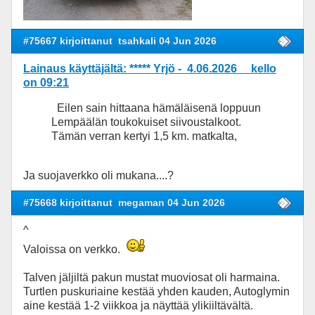
#75667 kirjoittanut
tsahkali 04 Jun 2026
Lainaus käyttäjältä: ***** Yrjö - 4.06.2026 kello
on 09:21
Eilen sain hittaana hämäläisenä loppuun
Lempäälän toukokuiset siivoustalkoot.
Tämän verran kertyi 1,5 km. matkalta,
Ja suojaverkko oli mukana....?
#75668 kirjoittanut
megaman 04 Jun 2026
^
Valoissa on verkko.
Talven jäljiltä pakun mustat muoviosat oli harmaina.
Turtlen puskuriaine kestää yhden kauden, Autoglymin
aine kestää 1-2 viikkoa ja näyttää ylikiiltävältä.