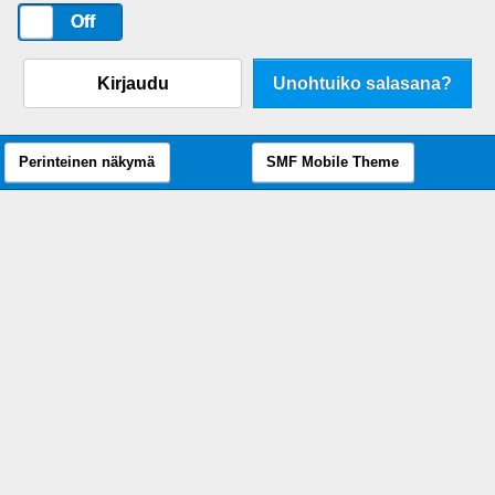
On
Off
Kirjaudu
Unohtuiko salasana?
Perinteinen näkymä
SMF Mobile Theme