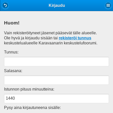
Mobile View
Kirjaudu
Huom!
Vain rekisteröityneet jäsenet pääsevät tälle alueelle.
Ole hyvä ja kirjaudu sisään tai
rekisteröi tunnus
keskustelualueelle Karavaanarin keskustelufoorumi.
Tunnus:
Salasana:
Istunnon pituus minuutteina:
Pysy aina kirjautuneena sisälle: