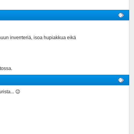
un inverrteriä, isoa hupiakkua eikä
tossa.
ista... 😉