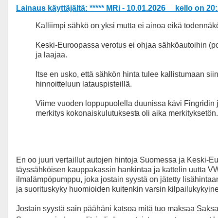
Lainaus käyttäjältä: ***** MRi - 10.01.2026 kello on 20
Kalliimpi sähkö on yksi mutta ei ainoa eikä todennäköi
Keski-Euroopassa verotus ei ohjaa sähköautoihin (po
ja laajaa.
Itse en usko, että sähkön hinta tulee kallistumaan siin
hinnoitteluun latauspisteillä.
Viime vuoden loppupuolella duunissa kävi Fingridin j
merkitys kokonaiskulutuksest
a oli aika merkityksetön
En oo juuri vertaillut autojen hintoja Suomessa ja Keski-
täyssähköisen kauppakassin hankintaa ja kattelin uutta VW I
ilmalämpöpumppu, joka jostain syystä on jätetty lisähintaan
ja suorituskyky huomioiden kuitenkin varsin kilpailukykyin
Jostain syystä sain päähäni katsoa mitä tuo maksaa Saksass