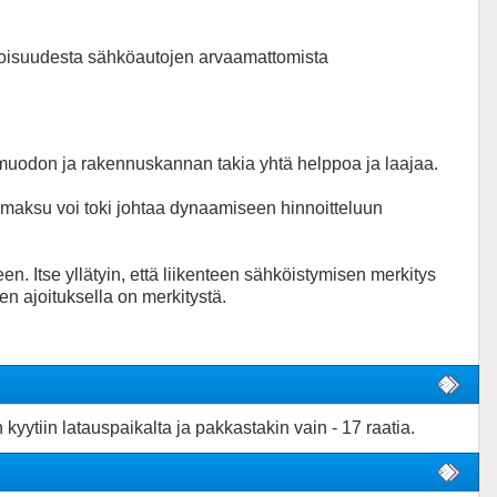
etoisuudesta sähköautojen arvaamattomista
smuodon ja rakennuskannan takia yhtä helppoa ja laajaa.
omaksu voi toki johtaa dynaamiseen hinnoitteluun
. Itse yllätyin, että liikenteen sähköistymisen merkitys
en ajoituksella on merkitystä.
kyytiin latauspaikalta ja pakkastakin vain - 17 raatia.