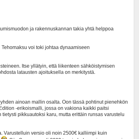
 asumismuodon ja rakennuskannan takia yhtä helppoa
. Tehomaksu voi toki johtaa dynaamiseen
ineen. Itse yllätyin, että liikenteen sähköistymisen
ohdosta latausten ajoituksella on merkitystä.
t yhden ainoan mallin osalta. Oon tässä pohtinut pienehkön
ition -erikoismalli, jossa on vakiona kaikki paitsi
ietysti pikkuautoksi karu, mutta erittäin runsas varustelu
Varustelluin versio oli noin 2500€ kalliimpi kuin