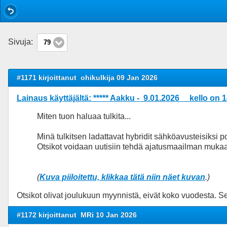
Sivuja:
79
#1171 kirjoittanut
ohikulkija 09 Jan 2026
Lainaus käyttäjältä: ***** Aakku - 9.01.2026 kello on 
Miten tuon haluaa tulkita...
Minä tulkitsen ladattavat hybridit sähköavusteisiksi p
Otsikot voidaan uutisiin tehdä ajatusmaailman muka
(
Kuva piiloitettu, klikkaa tätä niin näet kuvan
.)
Otsikot olivat joulukuun myynnistä, eivät koko vuodesta. Se
#1172 kirjoittanut
MRi 10 Jan 2026