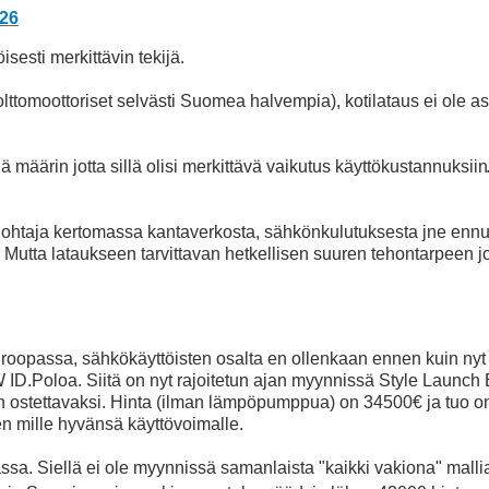
:26
sesti merkittävin tekijä.
lttomoottoriset selvästi Suomea halvempia), kotilataus ei ole
ä määrin jotta sillä olisi merkittävä vaikutus käyttökustannuksiin
ohtaja kertomassa kantaverkosta, sähkönkulutuksesta jne ennuste
. Mutta lataukseen tarvittavan hetkellisen suuren tehontarpeen j
Euroopassa, sähkökäyttöisten osalta en ollenkaan ennen kuin ny
D.Poloa. Siitä on nyt rajoitetun ajan myynnissä Style Launch Ed
 ostettavaksi. Hinta (ilman lämpöpumppua) on 34500€ ja tuo on t
en mille hyvänsä käyttövoimalle.
a. Siellä ei ole myynnissä samanlaista "kaikki vakiona" mallia. 