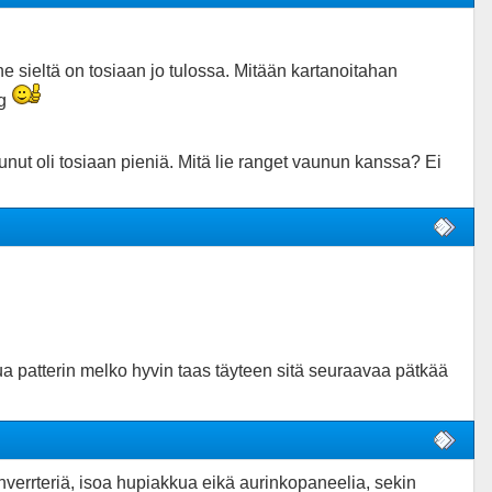
 sieltä on tosiaan jo tulossa. Mitään kartanoitahan
kg
nut oli tosiaan pieniä. Mitä lie ranget vaunun kanssa? Ei
ua patterin melko hyvin taas täyteen sitä seuraavaa pätkää
verrteriä, isoa hupiakkua eikä aurinkopaneelia, sekin