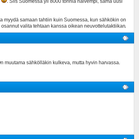
n
. Siis Suomessa yli 8000 tonnia halvempi, sama uusi
eita myydä samaan tahtiin kuin Suomessa, kun sähkökin on
 osannut valita tehtaan kanssa oikean neuvottelutaktiikan
.
 On muutama sähkölläkin kulkeva, mutta hyvin harvassa.