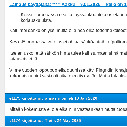
Lainaus käyttäjältä: ***** Aakku - 9.01.2026 kello on 
Keski-Euroopassa oikeita täyssähköautoja ostetaan 
korjauskuluista.
Kalliimpi sähkö on yksi mutta ei ainoa eikä todennäköisesti 
Keski-Euroopassa verotus ei ohjaa sähköautoihin (polttomo
Itse en usko, että sähkön hinta tulee kallistumaan siinä määr
latauspisteillä.
Viime vuoden loppupuolella duunissa kävi Fingridin johtaja
kokonaiskulutuksest
a oli aika merkityksetön. Mutta latauks
#1173 kirjoittanut
armas ujomieli 10 Jan 2026
Mitään kokemusta ei ole eikä niin vastaankaan mutta tuossa t
#1174 kirjoittanut
Tietis 24 May 2026