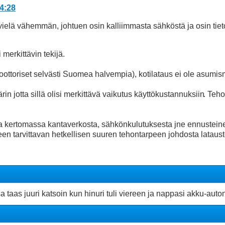
14:28
vielä vähemmän, johtuen osin kalliimmasta sähköstä ja osin ti
merkittävin tekijä.
ottoriset selvästi Suomea halvempia), kotilataus ei ole asumi
in jotta sillä olisi merkittävä vaikutus käyttökustannuksiin
. Teh
 kertomassa kantaverkosta, sähkönkulutuksesta jne ennusteineen
een tarvittavan hetkellisen suuren tehontarpeen johdosta lataust
aas juuri katsoin kun hinuri tuli viereen ja nappasi akku-auton 