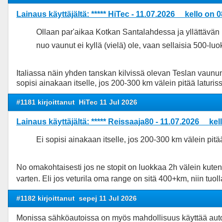
Lainaus käyttäjältä: ***** HiTec - 11.07.2026 kello on 
Ollaan par'aikaa Kotkan Santalahdessa ja yllättävän 
nuo vaunut ei kyllä (vielä) ole, vaan sellaisia 500-lu
Italiassa näin yhden tanskan kilvissä olevan Teslan vaunun
sopisi ainakaan itselle, jos 200-300 km välein pitää laturiss
#1181 kirjoittanut
HiTec 11 Jul 2026
Lainaus käyttäjältä: ***** Reissaaja80 - 11.07.2026 kel
Ei sopisi ainakaan itselle, jos 200-300 km välein pitää
No omakohtaisesti jos ne stopit on luokkaa 2h välein kuten
varten. Eli jos veturila oma range on sitä 400+km, niin tu
#1182 kirjoittanut
sepej 11 Jul 2026
Monissa sähköautoissa on myös mahdollisuus käyttää auton 