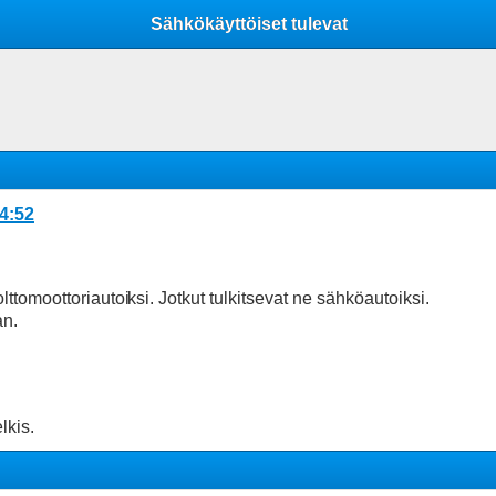
Mobile View
Sähkökäyttöiset tulevat
14:52
olttomoottoriautoi
ksi. Jotkut tulkitsevat ne sähköautoiksi.
an.
lkis.