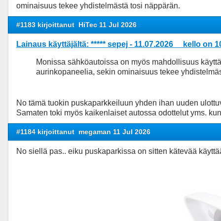
ominaisuus tekee yhdistelmästä tosi näppärän.
#1183 kirjoittanut
HiTec 11 Jul 2026
Lainaus käyttäjältä: ***** sepej - 11.07.2026 kello on 1
Monissa sähköautoissa on myös mahdollisuus käyttää 
aurinkopaneelia, sekin ominaisuus tekee yhdistelmäs
No tämä tuokin puskaparkkeiluun yhden ihan uuden ulot
Samaten toki myös kaikenlaiset autossa odottelut yms. kun 
#1184 kirjoittanut
megaman 11 Jul 2026
No siellä pas.. eiku puskaparkissa on sitten kätevää käyt