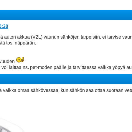
0:30
auton akkua (V2L) vaunun sähköjen tarpeisiin, ei tarvtse vaunu
tä tosi näppärän.
tuvuuden
voi laittaa ns. pet-moden päälle ja tarvittaessa vaikka yöpyä au
tää vaikka omaa sähkövessaa, kun sähkön saa ottaa suoraan vetur