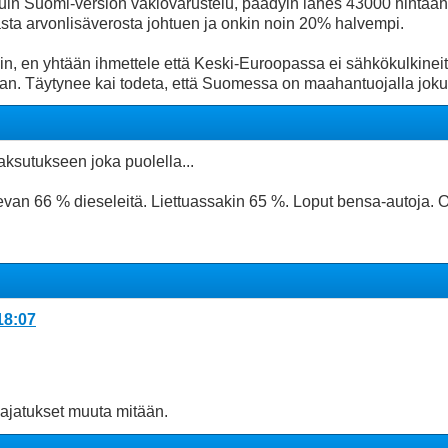
kuin Suomi-version vakiovarustelu, päädyin lähes 43000 hintaa
sta arvonlisäverosta johtuen ja onkin noin 20% halvempi.
in, en yhtään ihmettele että Keski-Euroopassa ei sähkökulkin
kaan. Täytynee kai todeta, että Suomessa on maahantuojalla joku
aksutukseen joka puolella...
olevan 66 % dieseleitä. Liettuassakin 65 %. Loput bensa-autoja.
18:07
ät ajatukset muuta mitään.