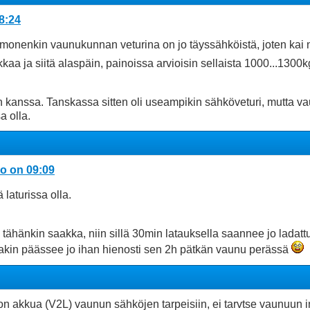
08:24
monenkin vaunukunnan veturina on jo täyssähköistä, joten kai ne
okkaa ja siitä alaspäin, painoissa arvioisin sellaista 1000...1300
 kanssa. Tanskassa sitten oli useampikin sähköveturi, mutta vau
a olla.
lo on 09:09
 laturissa olla.
 tähänkin saakka, niin sillä 30min latauksella saannee jo ladatt
ollakin päässee jo ihan hienosti sen 2h pätkän vaunu perässä
akkua (V2L) vaunun sähköjen tarpeisiin, ei tarvtse vaunuun in