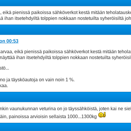
 eikä pienissä paikoissa sähköverkot kestä mitään teholatauskent
ä ihan itsetehdyiltä tolppien nokkaan nostetuilta syheröisiltä jo
 on 00:53
rvaa, eikä pienissä paikoissa sähköverkot kestä mitään teholata
näyttää ihan itsetehdyiltä tolppien nokkaan nostetuilta syheröisi
tö...
no ja täysköautoja on vain noin 1 %.
kaa.
kin vaunukunnan veturina on jo täyssähköistä, joten kai ne siel
späin, painoissa arvioisin sellaista 1000...1300kg