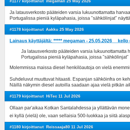
#1177 kirjoittanut
megaman 25 May 2026
Ja latausverkosto pääteiden varsia lukuunottamatta harvaa,
Portugalissa pieniä kyläpahasia, joissa "sähkölinjat" näyttä
#1178 kirjoittanut
Aakku 25 May 2026
Lainaus käyttäjältä: ***** megaman - 25.05.2026 kello
Ja latausverkosto pääteiden varsia lukuunottamatta ha
Portugalissa pieniä kyläpahasia, joissa "sähkölinjat" 
Molemmissa maissa diesel henkilöautoja on vielä enemmis
Suhdeluvut muuttuvat hitaasti. Espanjan sähköinfra on keh
Näillä näkymin diesel autoilla saadaan ajaa vielä pitkän ai
#1179 kirjoittanut
HiTec 11 Jul 2026
Ollaan par'aikaa Kotkan Santalahdessa ja yllättävän monen
ei kyllä (vielä) ole, vaan sellaisia 500-luokkaa ja siitä ala
#1180 kirjoittanut
Reissaaja80 11 Jul 2026