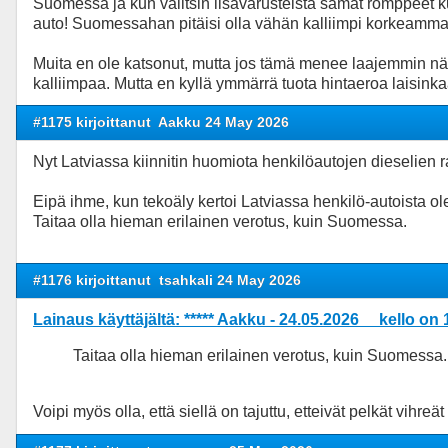
Suomessa ja kun valitsin lisävarusteista samat romppeet 
auto! Suomessahan pitäisi olla vähän kalliimpi korkeamma
Muita en ole katsonut, mutta jos tämä menee laajemmin nä
kalliimpaa. Mutta en kyllä ymmärrä tuota hintaeroa laisin
#1175 kirjoittanut
Aakku 24 May 2026
Nyt Latviassa kiinnitin huomiota henkilöautojen dieselien r
Eipä ihme, kun tekoäly kertoi Latviassa henkilö-autoista 
Taitaa olla hieman erilainen verotus, kuin Suomessa.
#1176 kirjoittanut
tsahkali 24 May 2026
Lainaus käyttäjältä: ***** Aakku - 24.05.2026 kello on 
Taitaa olla hieman erilainen verotus, kuin Suomessa.
Voipi myös olla, että siellä on tajuttu, etteivät pelkät vihre