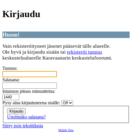
Kirjaudu
Huom!
Vain rekisteröityneet jäsenet pääsevät tälle alueelle.
Ole hyvä ja kirjaudu sisään tai
rekisteröi tunnus
keskustelualueelle Karavaanarin keskustelufoorumi.
Tunnus:
Salasana:
Istunnon pituus minuutteina:
Pysy aina kirjautuneena sisälle:
Unohtuiko salasana?
Siirry pois tekstitilasta
Mobile View