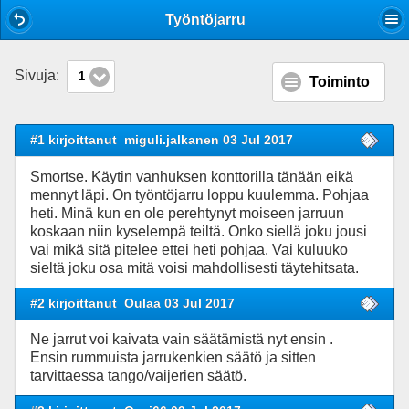
Mobile View
Työntöjarru
Sivuja:
1
Toiminto
#1 kirjoittanut
miguli.jalkanen 03 Jul 2017
Smortse. Käytin vanhuksen konttorilla tänään eikä
mennyt läpi. On työntöjarru loppu kuulemma. Pohjaa
heti. Minä kun en ole perehtynyt moiseen jarruun
koskaan niin kyselempä teiltä. Onko siellä joku jousi
vai mikä sitä pitelee ettei heti pohjaa. Vai kuluuko
sieltä joku osa mitä voisi mahdollisesti täytehitsata.
#2 kirjoittanut
Oulaa 03 Jul 2017
Ne jarrut voi kaivata vain säätämistä nyt ensin .
Ensin rummuista jarrukenkien säätö ja sitten
tarvittaessa tango/vaijerien säätö.