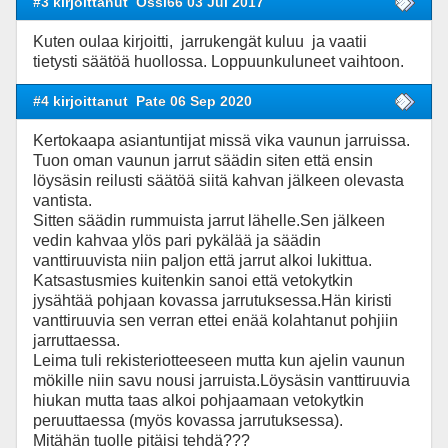
#3 kirjoittanut
Ossi66 03 Jul 2017
Kuten oulaa kirjoitti, jarrukengät kuluu ja vaatii
tietysti säätöä huollossa. Loppuunkuluneet vaihtoon.
#4 kirjoittanut
Pate 06 Sep 2020
Kertokaapa asiantuntijat missä vika vaunun jarruissa.
Tuon oman vaunun jarrut säädin siten että ensin
löysäsin reilusti säätöä siitä kahvan jälkeen olevasta
vantista.
Sitten säädin rummuista jarrut lähelle.Sen jälkeen
vedin kahvaa ylös pari pykälää ja säädin
vanttiruuvista niin paljon että jarrut alkoi lukittua.
Katsastusmies kuitenkin sanoi että vetokytkin
jysähtää pohjaan kovassa jarrutuksessa.Hän kiristi
vanttiruuvia sen verran ettei enää kolahtanut pohjiin
jarruttaessa.
Leima tuli rekisteriotteeseen mutta kun ajelin vaunun
mökille niin savu nousi jarruista.Löysäsin vanttiruuvia
hiukan mutta taas alkoi pohjaamaan vetokytkin
peruuttaessa (myös kovassa jarrutuksessa).
Mitähän tuolle pitäisi tehdä???