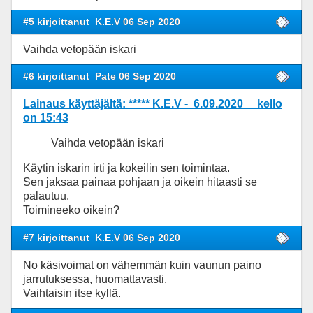
#5 kirjoittanut
K.E.V 06 Sep 2020
Vaihda vetopään iskari
#6 kirjoittanut
Pate 06 Sep 2020
Lainaus käyttäjältä: ***** K.E.V - 6.09.2020 kello
on 15:43
Vaihda vetopään iskari
Käytin iskarin irti ja kokeilin sen toimintaa.
Sen jaksaa painaa pohjaan ja oikein hitaasti se
palautuu.
Toimineeko oikein?
#7 kirjoittanut
K.E.V 06 Sep 2020
No käsivoimat on vähemmän kuin vaunun paino
jarrutuksessa, huomattavasti.
Vaihtaisin itse kyllä.