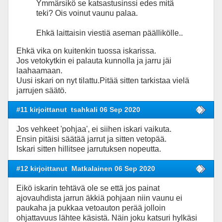
Ymmärsikö se katsastusinssi edes mitä
teki? Ois voinut vaunu palaa.
Ehkä laittaisin viestiä aseman päällikölle..
Ehkä vika on kuitenkin tuossa iskarissa.
Jos vetokytkin ei palauta kunnolla ja jarru jäi
laahaamaan.
Uusi iskari on nyt tilattu.Pitää sitten tarkistaa vielä
jarrujen säätö.
#11 kirjoittanut
tsahkali 06 Sep 2020
Jos vehkeet 'pohjaa', ei siihen iskari vaikuta.
Ensin pitäisi säätää jarrut ja sitten vetopää.
Iskari sitten hillitsee jarrutuksen nopeutta.
#12 kirjoittanut
Matkalainen 06 Sep 2020
Eikö iskarin tehtävä ole se että jos painat
ajovauhdista jarrun äkkiä pohjaan niin vaunu ei
paukaha ja pukkaa vetoauton perää jolloin
ohjattavuus lähtee käsistä. Näin joku katsuri hylkäsi