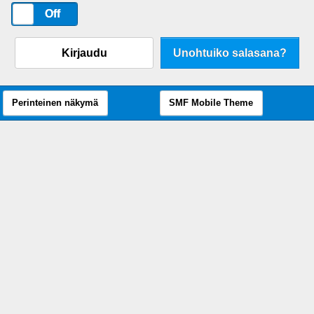
On
Off
Kirjaudu
Unohtuiko salasana?
Perinteinen näkymä
SMF Mobile Theme