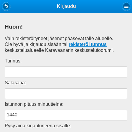
Mobile View
Kirjaudu
Huom!
Vain rekisteröityneet jäsenet pääsevät tälle alueelle.
Ole hyvä ja kirjaudu sisään tai
rekisteröi tunnus
keskustelualueelle Karavaanarin keskustelufoorumi.
Tunnus:
Salasana:
Istunnon pituus minuutteina:
Pysy aina kirjautuneena sisälle: