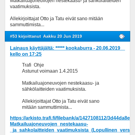
Matkailuajoneuvojen nestekaasu- ja sähkölaitteiden
vaatimuksista.
Allekirjoittajat Otto ja Tatu eivät sano mitään
sammuttimista...
#53 kirjoittanut
Aakku 20 Jun 2019
Lainaus käyttäjältä: ***** kookaburra - 20.06.2019
kello on 17:25
Trafi Ohje
Astunut voimaan 1.4.2015
Matkailuajoneuvojen nestekaasu- ja
sähkölaitteiden vaatimuksista.
Allekirjoittajat Otto ja Tatu eivät sano
mitään sammuttimista...
https://arkisto.trafi.fi/filebank/a/1427108112/3d44da
Matkailuajoneuvojen_nestekaasu-
_ja_sahkolaitteiden_vaatimuksista_(Lopullinen_versio)