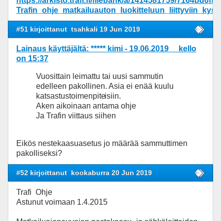
https://arkisto.trafi.fi/filebank/a/1414581759/7164bd
Trafin_ohje_matkailuauton_luokitteluun_liittyviin_kys
#51 kirjoittanut
tsahkali 19 Jun 2019
Lainaus käyttäjältä: ***** kimi - 19.06.2019 kello
on 15:37
Vuosittain leimattu tai uusi sammutin
edelleen pakollinen. Asia ei enää kuulu
katsastustoimenpite
isiin.
Aken aikoinaan antama ohje
Ja Trafin viittaus siihen
Eikös nestekaasuasetus jo määrää sammuttimen
pakolliseksi?
#52 kirjoittanut
kookaburra 20 Jun 2019
Trafi Ohje
Astunut voimaan 1.4.2015