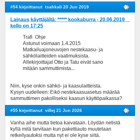
#54 kirjoittanut
tsahkali 20 Jun 2019
Lainaus käyttäjältä: ***** kookaburra - 20.06.2019
kello on 17:25
Trafi Ohje
Astunut voimaan 1.4.2015
Matkailuajoneuvojen nestekaasu- ja
sähkölaitteiden vaatimuksista.
Allekirjoittajat Otto ja Tatu eivät sano
mitään sammuttimista...
Niin, kyse onkin sähkö- ja kaasulaitteista.
Kysyn uudelleen: Eikö nestekaasuasetus määrää
sammuttimen pakolliseksi kaasun käyttöpaikassa?
#55 kirjoittanut
villej 21 Jun 2026
Vanha aihe mutta tietoa kaivataan. Löydän netistä
kyllä mitä tarvitaan kun pakettiauto muutetaan
retkeilyautoksi mutta nyt ei ole kyse siitä.