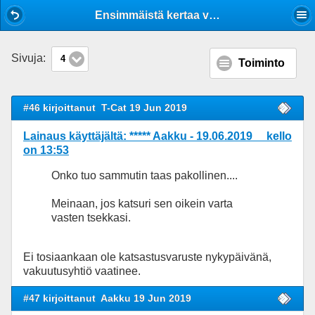
Mobile View
Ensimmäistä kertaa vaunua katsastamassa
Sivuja:
4
Toiminto
#46 kirjoittanut
T-Cat 19 Jun 2019
Lainaus käyttäjältä: ***** Aakku - 19.06.2019 kello
on 13:53
Onko tuo sammutin taas pakollinen....
Meinaan, jos katsuri sen oikein varta
vasten tsekkasi.
Ei tosiaankaan ole katsastusvaruste nykypäivänä,
vakuutusyhtiö vaatinee.
#47 kirjoittanut
Aakku 19 Jun 2019