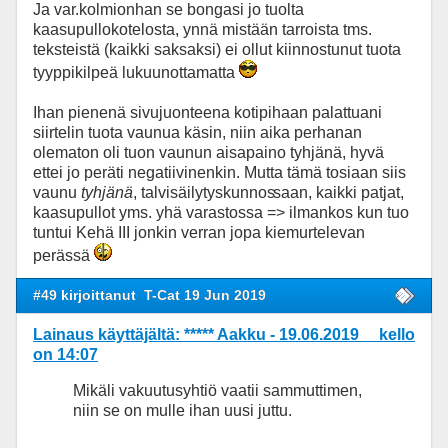
Ja var.kolmionhan se bongasi jo tuolta
kaasupullokotelosta, ynnä mistään tarroista tms.
teksteistä (kaikki saksaksi) ei ollut kiinnostunut tuota
tyyppikilpeä lukuunottamatta
Ihan pienenä sivujuonteena kotipihaan palattuani
siirtelin tuota vaunua käsin, niin aika perhanan
olematon oli tuon vaunun aisapaino tyhjänä, hyvä
ettei jo peräti negatiivinenkin. Mutta tämä tosiaan siis
vaunu
tyhjänä
, talvisäilytyskunnos
saan, kaikki patjat,
kaasupullot yms. yhä varastossa => ilmankos kun tuo
tuntui Kehä III jonkin verran jopa kiemurtelevan
perässä
#49 kirjoittanut
T-Cat 19 Jun 2019
Lainaus käyttäjältä: ***** Aakku - 19.06.2019 kello
on 14:07
Mikäli vakuutusyhtiö vaatii sammuttimen,
niin se on mulle ihan uusi juttu.