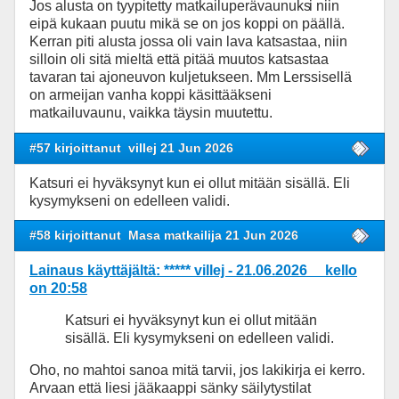
Jos alusta on tyypitetty matkailuperävaunuks
i niin
eipä kukaan puutu mikä se on jos koppi on päällä.
Kerran piti alusta jossa oli vain lava katsastaa, niin
silloin oli sitä mieltä että pitää muutos katsastaa
tavaran tai ajoneuvon kuljetukseen. Mm Lerssisellä
on armeijan vanha koppi käsittääkseni
matkailuvaunu, vaikka täysin muutettu.
#57 kirjoittanut
villej 21 Jun 2026
Katsuri ei hyväksynyt kun ei ollut mitään sisällä. Eli
kysymykseni on edelleen validi.
#58 kirjoittanut
Masa matkailija 21 Jun 2026
Lainaus käyttäjältä: ***** villej - 21.06.2026 kello
on 20:58
Katsuri ei hyväksynyt kun ei ollut mitään
sisällä. Eli kysymykseni on edelleen validi.
Oho, no mahtoi sanoa mitä tarvii, jos lakikirja ei kerro.
Arvaan että liesi jääkaappi sänky säilytystilat