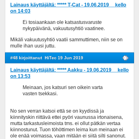
Lainaus käyttäjältä: ***** T-Cat - 19.06.2019 kello
on 14:03
Ei tosiaankaan ole katsastusvaruste
nykypäivänä, vakuutusyhtiö vaatinee.
Mikäli vakuutusyhtiö vaatii sammuttimen, niin se on
mulle ihan uusi juttu.
#48 kirjoittanut
HiTec 19 Jun 2019
Lainaus käyttäjältä: ***** Aakku - 19.06.2019 kello
on 13:53
Meinaan, jos katsuri sen oikein varta
vasten tsekkasi.
No sen verran katsoi että se on kyydissä ja
kiinnityskin riittävä ettei pyöri vaunussa irtonaisena,
mutta tarkastusleimoista tms. ei ollut pätkän vertaa
kiinnostunut. Tuon töhöttimen leima kun meinaan ei
ole enää voimassa, vaan mitään ei siitä silti sanonut.