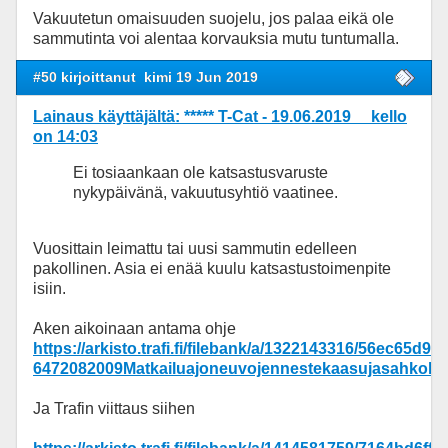
Vakuutetun omaisuuden suojelu, jos palaa eikä ole
sammutinta voi alentaa korvauksia mutu tuntumalla.
#50 kirjoittanut
kimi 19 Jun 2019
Lainaus käyttäjältä: ***** T-Cat - 19.06.2019 kello
on 14:03
Ei tosiaankaan ole katsastusvaruste
nykypäivänä, vakuutusyhtiö vaatinee.
Vuosittain leimattu tai uusi sammutin edelleen
pakollinen. Asia ei enää kuulu katsastustoimenpite
isiin.
Aken aikoinaan antama ohje
https://arkisto.trafi.fi/filebank/a/1322143316/56ec65
6472082009Matkailuajoneuvojennestekaasujasahkolait
Ja Trafin viittaus siihen