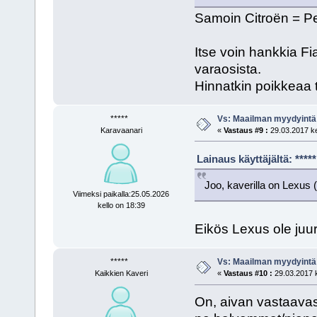
Samoin Citroën = Pe
Itse voin hankkia Fi
varaosista.
Hinnatkin poikkeaa t
*****
Vs: Maailman myydyintä
Karavaanari
«
Vastaus #9 :
29.03.2017 ke
Lainaus käyttäjältä: ***
Joo, kaverilla on Lexus 
Viimeksi paikalla:25.05.2026
kello on 18:39
Eikös Lexus ole juur
*****
Vs: Maailman myydyintä
Kaikkien Kaveri
«
Vastaus #10 :
29.03.2017 k
On, aivan vastaavas