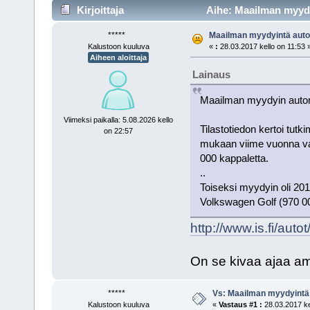
Kirjoittaja
Aihe: Maailman myydy
*****
Maailman myydyintä auto
Kalustoon kuuluva
«
:
28.03.2017 kello on 11:53 
Aiheen aloittaja
Lainaus
Maailman myydyin automa
Viimeksi paikalla: 5.08.2026 kello
Tilastotiedon kertoi tutk
on 22:57
mukaan viime vuonna valm
000 kappaletta.
..
Toiseksi myydyin oli 20
Volkswagen Golf (970 00
http://www.is.fi/aut
On se kivaa ajaa ame
*****
Vs: Maailman myydyintä
Kalustoon kuuluva
«
Vastaus #1 :
28.03.2017 ke