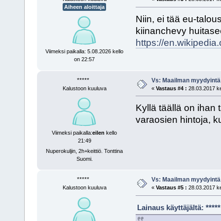
Aiheen aloittaja
Niin, ei tää eu-talo
kiinanchevy huitasee
https://en.wikipedi
Viimeksi paikalla: 5.08.2026 kello
on 22:57
*****
Vs: Maailman myydyintä
Kalustoon kuuluva
«
Vastaus #4 :
28.03.2017 ke
Kyllä täällä on ihan
varaosien hintoja, k
Viimeksi paikalla:
eilen
kello
21:49
Nuperokuljin, 2h+keittiö. Tonttina
Suomi.
*****
Vs: Maailman myydyintä
Kalustoon kuuluva
«
Vastaus #5 :
28.03.2017 ke
Lainaus käyttäjältä: ***