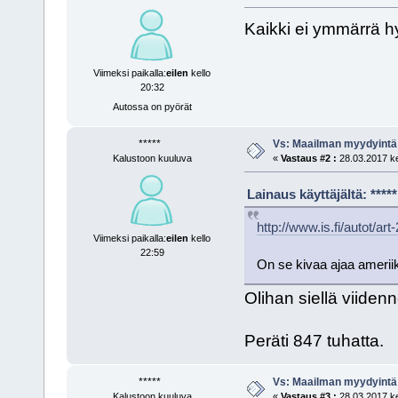
Kaikki ei ymmärrä h
Viimeksi paikalla:
eilen
kello
20:32
Autossa on pyörät
*****
Vs: Maailman myydyintä
Kalustoon kuuluva
«
Vastaus #2 :
28.03.2017 ke
Lainaus käyttäjältä: ***
http://www.is.fi/autot/a
Viimeksi paikalla:
eilen
kello
22:59
On se kivaa ajaa ameriik
Olihan siellä viiden
Peräti 847 tuhatta.
*****
Vs: Maailman myydyintä
Kalustoon kuuluva
«
Vastaus #3 :
28.03.2017 ke