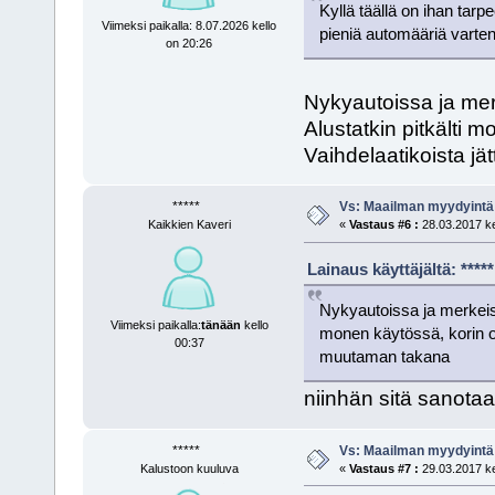
Kyllä täällä on ihan tar
Viimeksi paikalla: 8.07.2026 kello
pieniä automääriä varten
on 20:26
Nykyautoissa ja mer
Alustatkin pitkälti m
Vaihdelaatikoista j
*****
Vs: Maailman myydyintä
Kaikkien Kaveri
«
Vastaus #6 :
28.03.2017 ke
Lainaus käyttäjältä: ***
Nykyautoissa ja merkeiss
Viimeksi paikalla:
tänään
kello
monen käytössä, korin osa
00:37
muutaman takana
niinhän sitä sanota
*****
Vs: Maailman myydyintä
Kalustoon kuuluva
«
Vastaus #7 :
29.03.2017 ke