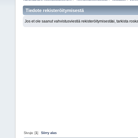
Tiedote rekisteröitymisestä
Jos et ole saanut vahvistusviestiä rekisteröitymisestä
si, tarkista ros
Sivuja: [
1
]
Siirry alas