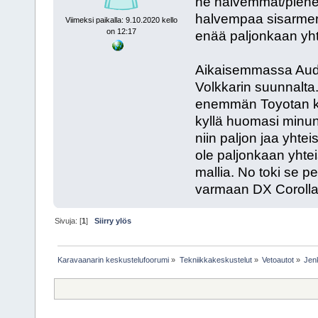
ne halvemmat/piene
halvempaa sisarmerkk
Viimeksi paikalla: 9.10.2020 kello
on 12:17
enää paljonkaan yht
Aikaisemmassa Audi A
Volkkarin suunnalta
enemmän Toyotan kan
kyllä huomasi minunk
niin paljon jaa yht
ole paljonkaan yhte
mallia. No toki se p
varmaan DX Corollaa
Sivuja: [
1
]
Siirry ylös
Karavaanarin keskustelufoorumi
»
Tekniikkakeskustelut
»
Vetoautot
»
Jen