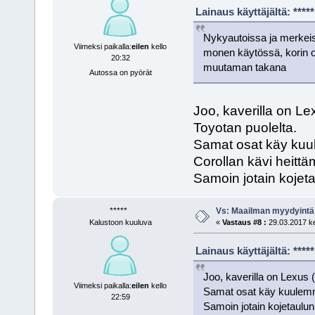
Lainaus käyttäjältä: ***
Nykyautoissa ja merkeiss
Viimeksi paikalla:
eilen
kello
monen käytössä, korin osa
20:32
muutaman takana
Autossa on pyörät
Joo, kaverilla on Le
Toyotan puolelta.
Samat osat käy kuule
Corollan kävi heittä
Samoin jotain kojeta
*****
Vs: Maailman myydyintä
Kalustoon kuuluva
«
Vastaus #8 :
29.03.2017 ke
Lainaus käyttäjältä: ***
Joo, kaverilla on Lexus 
Viimeksi paikalla:
eilen
kello
Samat osat käy kuulemma s
22:59
Samoin jotain kojetaulun