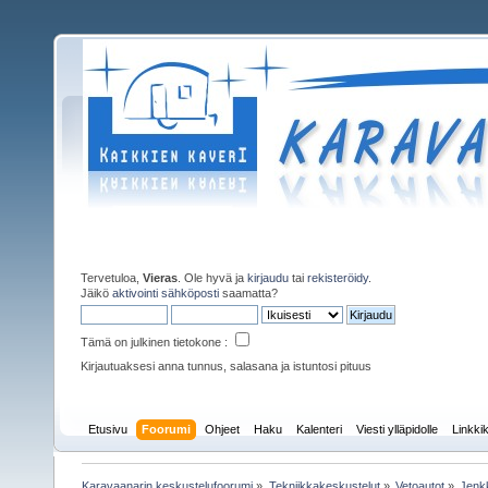
Tervetuloa,
Vieras
. Ole hyvä ja
kirjaudu
tai
rekisteröidy
.
Jäikö
aktivointi sähköposti
saamatta?
Tämä on julkinen tietokone :
Kirjautuaksesi anna tunnus, salasana ja istuntosi pituus
Etusivu
Foorumi
Ohjeet
Haku
Kalenteri
Viesti ylläpidolle
Linkkik
Karavaanarin keskustelufoorumi
»
Tekniikkakeskustelut
»
Vetoautot
»
Jenkk