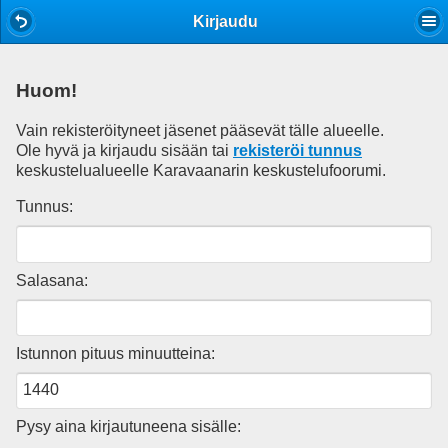
Mobile View
Kirjaudu
Huom!
Vain rekisteröityneet jäsenet pääsevät tälle alueelle.
Ole hyvä ja kirjaudu sisään tai
rekisteröi tunnus
keskustelualueelle Karavaanarin keskustelufoorumi.
Tunnus:
Salasana:
Istunnon pituus minuutteina:
Pysy aina kirjautuneena sisälle: