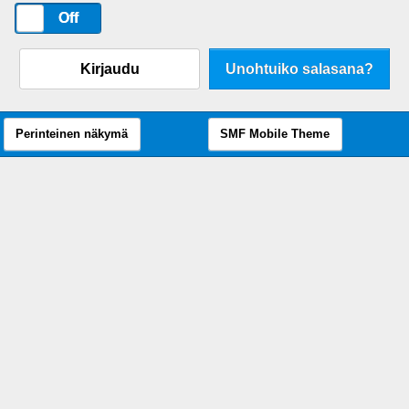
On
Off
Kirjaudu
Unohtuiko salasana?
Perinteinen näkymä
SMF Mobile Theme