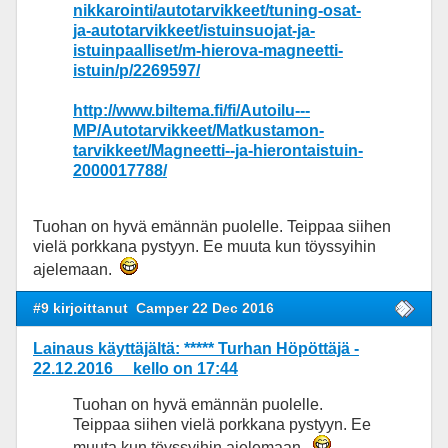
nikkarointi/autotarvikkeet/tuning-osat-
ja-autotarvikkeet/istuinsuojat-ja-
istuinpaalliset/m-hierova-magneetti-
istuin/p/2269597/
http://www.biltema.fi/fi/Autoilu---
MP/Autotarvikkeet/Matkustamon-
tarvikkeet/Magneetti--ja-hierontaistuin-
2000017788/
Tuohan on hyvä emännän puolelle. Teippaa siihen
vielä porkkana pystyyn. Ee muuta kun töyssyihin
ajelemaan.
#9 kirjoittanut
Camper 22 Dec 2016
Lainaus käyttäjältä: ***** Turhan Höpöttäjä -
22.12.2016 kello on 17:44
Tuohan on hyvä emännän puolelle.
Teippaa siihen vielä porkkana pystyyn. Ee
muuta kun töyssyihin ajelemaan.