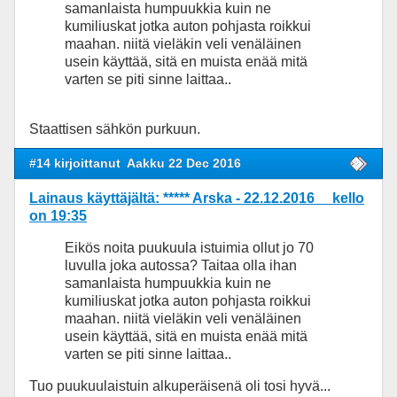
samanlaista humpuukkia kuin ne
kumiliuskat jotka auton pohjasta roikkui
maahan. niitä vieläkin veli venäläinen
usein käyttää, sitä en muista enää mitä
varten se piti sinne laittaa..
Staattisen sähkön purkuun.
#14 kirjoittanut
Aakku 22 Dec 2016
Lainaus käyttäjältä: ***** Arska - 22.12.2016 kello
on 19:35
Eikös noita puukuula istuimia ollut jo 70
luvulla joka autossa? Taitaa olla ihan
samanlaista humpuukkia kuin ne
kumiliuskat jotka auton pohjasta roikkui
maahan. niitä vieläkin veli venäläinen
usein käyttää, sitä en muista enää mitä
varten se piti sinne laittaa..
Tuo puukuulaistuin alkuperäisenä oli tosi hyvä...