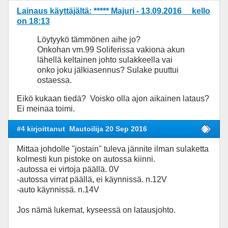
Lainaus käyttäjältä: ***** Majuri - 13.09.2016 kello
on 18:13
Löytyykö tämmönen aihe jo?
Onkohan vm.99 Soliferissa vakiona akun
lähellä keltainen johto sulakkeella vai
onko joku jälkiasennus? Sulake puuttui
ostaessa.
Eikö kukaan tiedä? Voisko olla ajon aikainen lataus?
Ei meinaa toimi.
#4 kirjoittanut
Mautoilija 20 Sep 2016
Mittaa johdolle "jostain" tuleva jännite ilman sulaketta
kolmesti kun pistoke on autossa kiinni.
-autossa ei virtoja päällä. 0V
-autossa virrat päällä, ei käynnissä. n.12V
-auto käynnissä. n.14V
Jos nämä lukemat, kyseessä on latausjohto.