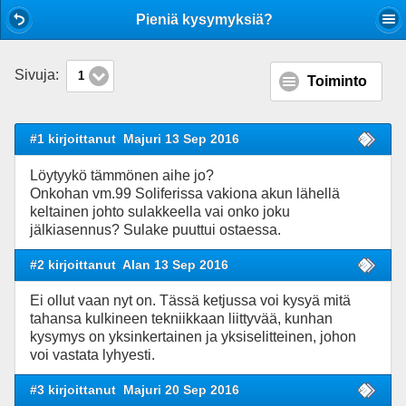
Mobile View
Pieniä kysymyksiä?
Sivuja:
1
Toiminto
#1 kirjoittanut
Majuri 13 Sep 2016
Löytyykö tämmönen aihe jo?
Onkohan vm.99 Soliferissa vakiona akun lähellä
keltainen johto sulakkeella vai onko joku
jälkiasennus? Sulake puuttui ostaessa.
#2 kirjoittanut
Alan 13 Sep 2016
Ei ollut vaan nyt on. Tässä ketjussa voi kysyä mitä
tahansa kulkineen tekniikkaan liittyvää, kunhan
kysymys on yksinkertainen ja yksiselitteinen, johon
voi vastata lyhyesti.
#3 kirjoittanut
Majuri 20 Sep 2016