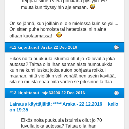
Teippaa siihen vielä porkkana pystyyn. Ee
muuta kun töyssyihin ajelemaan.
On se jännä, kun joillain ei ole mielessä kuin se yxi....
On sitten puhe homoista tai heteroista, niin aina
ollaan kuolaamassa!
#12 kirjoittanut
Arska 22 Dec 2016
Eikös noita puukuula istuimia ollut jo 70 luvulla joka
autossa? Taitaa olla ihan samanlaista humpuukkia
kuin ne kumiliuskat jotka auton pohjasta roikkui
maahan. niitä vieläkin veli venäläinen usein käyttää,
sitä en muista enää mitä varten se piti sinne laittaa..
#13 kirjoittanut
mjo33400 22 Dec 2016
Lainaus käyttäjältä: ***** Arska - 22.12.2016 kello
on 19:35
Eikös noita puukuula istuimia ollut jo 70
luvulla joka autossa? Taitaa olla ihan