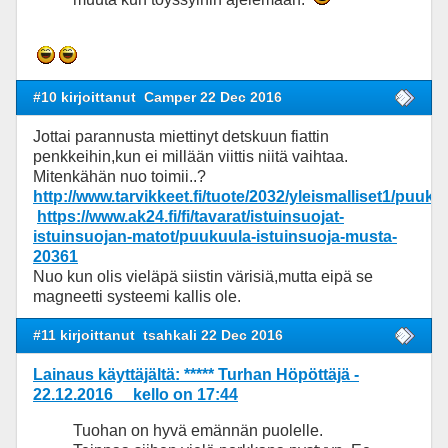
#10 kirjoittanut
Camper 22 Dec 2016
Jottai parannusta miettinyt detskuun fiattin
penkkeihin,kun ei millään viittis niitä vaihtaa.
Mitenkähän nuo toimii..?
http://www.tarvikkeet.fi/tuote/2032/yleismalliset1/puuku
https://www.ak24.fi/fi/tavarat/istuinsuojat-
istuinsuojan-matot/puukuula-istuinsuoja-musta-
20361
Nuo kun olis vieläpä siistin värisiä,mutta eipä se
magneetti systeemi kallis ole.
#11 kirjoittanut
tsahkali 22 Dec 2016
Lainaus käyttäjältä: ***** Turhan Höpöttäjä -
22.12.2016 kello on 17:44
Tuohan on hyvä emännän puolelle.