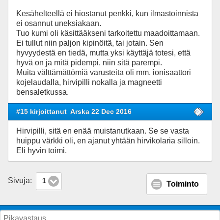
Kesähelteellä ei hiostanut penkki, kun ilmastoinnista
ei osannut uneksiakaan.
Tuo kumi oli käsittääkseni tarkoitettu maadoittamaan.
Ei tullut niin paljon kipinöitä, tai jotain. Sen
hyvyydestä en tiedä, mutta yksi käyttäjä totesi, että
hyvä on ja mitä pidempi, niin sitä parempi.
Muita välttämättömiä varusteita oli mm. ionisaattori
kojelaudalla, hirvipilli nokalla ja magneetti
bensaletkussa.
#15 kirjoittanut
Arska 22 Dec 2016
Hirvipilli, sitä en enää muistanutkaan. Se se vasta
huippu värkki oli, en ajanut yhtään hirvikolaria silloin.
Eli hyvin toimi.
Sivuja:
1
Toiminto