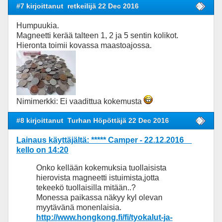
#7 kirjoittanut
retkeilijä 22 Dec 2016
Humpuukia.
Magneetti kerää talteen 1, 2 ja 5 sentin kolikot.
Hieronta toimii kovassa maastoajossa.
Nimimerkki: Ei vaadittua kokemusta
#8 kirjoittanut
Turhan Höpöttäjä 22 Dec 2016
Lainaus käyttäjältä: ***** Camper - 22.12.2016
kello on 14:20
Onko kellään kokemuksia tuollaisista
hierovista magneetti istuimista,jotta
tekeekö tuollaisilla mitään..?
Monessa paikassa näkyy kyl olevan
myytävänä monenlaisia.
http://www.hongkong.fi/fi/tyokalut-ja-