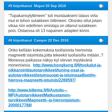
#5 kirjoittanut
Majuri 20 Sep 2016
"Tupakansytyttimeen" tuli muistaakseni lataus virta
mut ei tohon sulakkeen liittimeen. Olisisko ollut jotain
vikaa niin edellinen omistaja on ottanut sulakkeen
pois. Ostaessa oli 13 napainen adapteri kiinni.
#6 kirjoittanut
Camper 22 Dec 2016
Onko kellään kokemuksia tuollaisista hierovista
magneetti istuimista,jotta tekeekö tuollaisilla mitään..?
Monessa paikassa näkyy kyl olevan myytävänä
monenlaisia.
http://www.hongkong.fi/fi/tyokalut-ja-
nikkarointi/autotarvikkeet/tuning-osat-ja-
autotarvikkeet/istuinsuojat-ja-istuinpaalliset/m-
hierova-magneetti-istuin/p/2269597/
http://www.biltema.fi/fi/Autoilu---
MP/Autotarvikkeet/Matkustamon-
tarvikkeet/Magneetti--ja-hierontaistuin-
2000017788/