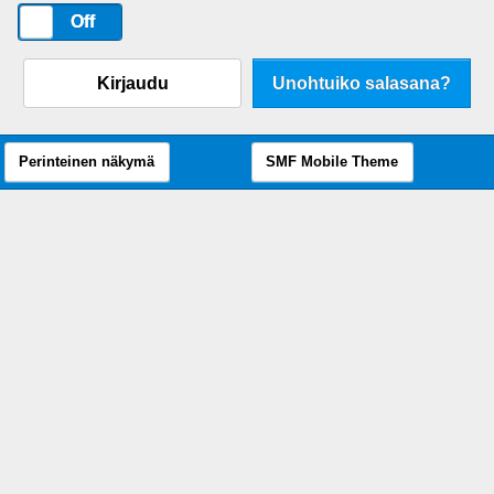
On
Off
Kirjaudu
Unohtuiko salasana?
Perinteinen näkymä
SMF Mobile Theme