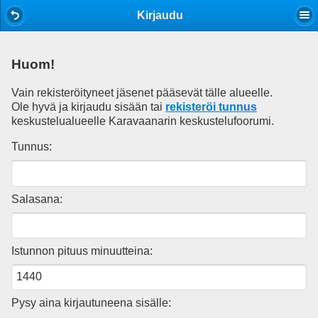
Mobile View
Kirjaudu
Huom!
Vain rekisteröityneet jäsenet pääsevät tälle alueelle.
Ole hyvä ja kirjaudu sisään tai
rekisteröi tunnus
keskustelualueelle Karavaanarin keskustelufoorumi.
Tunnus:
Salasana:
Istunnon pituus minuutteina:
Pysy aina kirjautuneena sisälle: